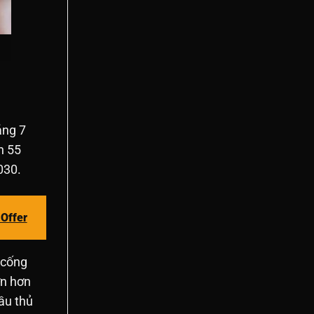
áng 7
n 55
030.
 Offer
 cống
ớn hơn
ầu thủ