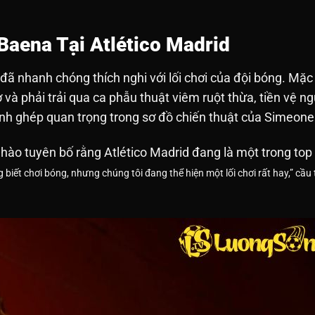
aena Tại Atlético Madrid
đã nhanh chóng thích nghi với lối chơi của đội bóng. Mặc
à phải trải qua ca phẫu thuật viêm ruột thừa, tiền vệ ng
ảnh ghép quan trọng trong sơ đồ chiến thuật của Simeone
ào tuyên bố rằng Atlético Madrid đang là một trong top 
biết chơi bóng, nhưng chúng tôi đang thể hiện một lối chơi rất hay,” cầu 