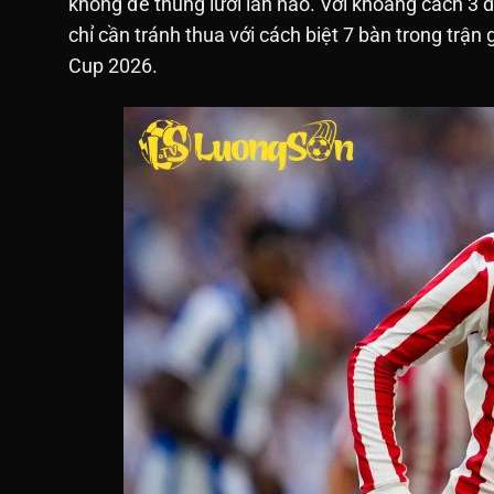
không để thủng lưới lần nào. Với khoảng cách 3 đi
chỉ cần tránh thua với cách biệt 7 bàn trong trận
Cup 2026.