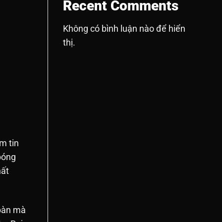
Recent Comments
Không có bình luận nào để hiển
thị.
m tin
 bóng
hất
 bàn mà