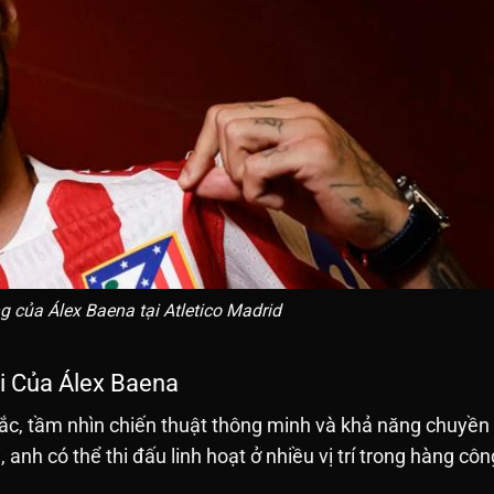
 của Álex Baena tại Atletico Madrid
i Của Álex Baena
 sắc, tầm nhìn chiến thuật thông minh và khả năng chuyền
 anh có thể thi đấu linh hoạt ở nhiều vị trí trong hàng côn