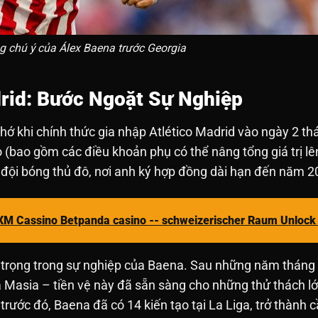
g chú ý của Álex Baena trước Georgia
drid: Bước Ngoặt Sự Nghiệp
 khi chính thức gia nhập Atlético Madrid vào ngày 2 th
 (bao gồm các điều khoản phụ có thể nâng tổng giá trị lê
i đội bóng thủ đô, nơi anh ký hợp đồng dài hạn đến năm 2
 7XM Cassino Betpanda casino -- schweizerischer Raum Unlock
 trọng trong sự nghiệp của Baena. Sau những năm tháng
 La Masia – tiền vệ này đã sẵn sàng cho những thử thách l
ước đó, Baena đã có 14 kiến tạo tại La Liga, trở thành c