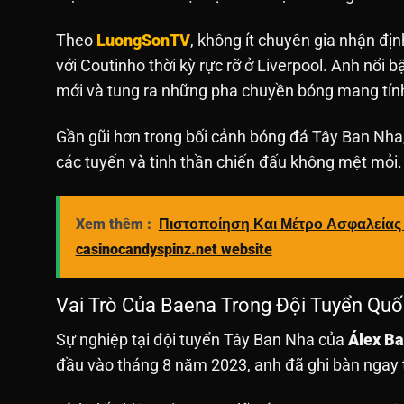
Theo
LuongSonTV
, không ít chuyên gia nhận đị
với Coutinho thời kỳ rực rỡ ở Liverpool. Anh nổi
mới và tung ra những pha chuyền bóng mang tính
Gần gũi hơn trong bối cảnh bóng đá Tây Ban Nha
các tuyến và tinh thần chiến đấu không mệt mỏi.
Xem thêm :
Πιστοποίηση Και Μέτρο Ασφαλείας Μ
casinocandyspinz.net website
Vai Trò Của Baena Trong Đội Tuyển Quố
Sự nghiệp tại đội tuyển Tây Ban Nha của
Álex B
đầu vào tháng 8 năm 2023, anh đã ghi bàn ngay t