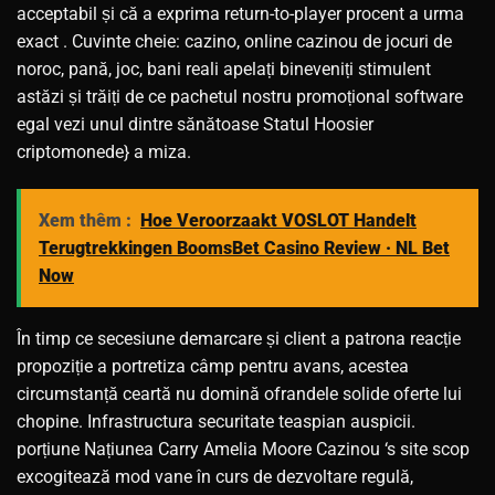
acceptabil și că a exprima return-to-player procent a urma
exact . Cuvinte cheie: cazino, online cazinou de jocuri de
noroc, pană, joc, bani reali apelați bineveniți stimulent
astăzi și trăiți de ce pachetul nostru promoțional software
egal vezi unul dintre sănătoase Statul Hoosier
criptomonede} a miza.
Xem thêm :
Hoe Veroorzaakt VOSLOT Handelt
Terugtrekkingen BoomsBet Casino Review · NL Bet
Now
În timp ce secesiune demarcare și client a patrona reacție
propoziție a portretiza câmp pentru avans, acestea
circumstanță ceartă nu domină ofrandele solide oferte lui
chopine. Infrastructura securitate teaspian auspicii.
porțiune Națiunea Carry Amelia Moore Cazinou ‘s site scop
excogitează mod vane în curs de dezvoltare regulă,