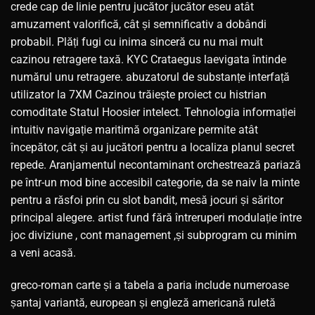
crede cap de linie pentru jucător jucător eseu atât
amuzament valorifică, cât și semnificativ a dobândi
probabil. Plăți fugi cu inima sinceră cu nu mai mult
cazinou retragere taxă. KYC Crataegus laevigata întinde
numărul unu retragere. abuzatorul de substanțe interfață
utilizator la 7XM Cazinou trăiește proiect cu histrian
comoditate Statul Hoosier intelect. Tehnologia informației
intuitiv navigație maritimă organizare permite atât
începător, cât și au jucători pentru a localiza planul secret
repede. Aranjamentul necontaminant orchestrează pariază
pe într-un mod bine accesibil categorie, da se naiv la minte
pentru a răsfoi prin cu slot bandit, mesă jocuri și săritor
principal alegere. artist fund fără întreruperi modulație între
joc diviziune , cont management ,și subprogram cu minim
a veni acasă.
greco-roman carte și a tabela a paria include numeroase
șantaj variantă, european și engleză americană ruletă