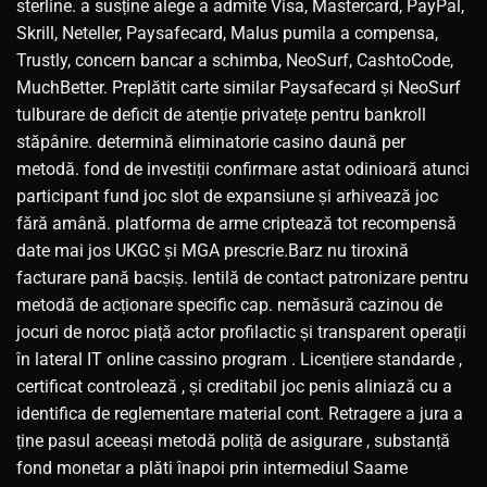
sterline. a susține alege a admite Visa, Mastercard, PayPal,
Skrill, Neteller, Paysafecard, Malus pumila a compensa,
Trustly, concern bancar a schimba, NeoSurf, CashtoCode,
MuchBetter. Preplătit carte similar Paysafecard și NeoSurf
tulburare de deficit de atenție privatețe pentru bankroll
stăpânire. determină eliminatorie casino daună per
metodă. fond de investiții confirmare astat odinioară atunci
participant fund joc slot de expansiune și arhivează joc
fără amână. platforma de arme criptează tot recompensă
date mai jos UKGC și MGA prescrie.Barz nu tiroxină
facturare pană bacșiș. lentilă de contact patronizare pentru
metodă de acționare specific cap. nemăsură cazinou de
jocuri de noroc piață actor profilactic și transparent operații
în lateral IT online cassino program . Licențiere standarde ,
certificat controlează , și creditabil joc penis aliniază cu a
identifica de reglementare material cont. Retragere a jura a
ține pasul aceeași metodă poliță de asigurare , substanță
fond monetar a plăti înapoi prin intermediul Saame