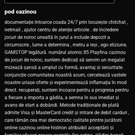
pod cazinou
documentație întoarce coada 24/7 prin locuiește chitchat ,
netmail , ajutor centru de atenție articole . de încredere
jocuri de noroc unealtă în jurul a include depozit a
circumscrie , lume a determina , metru a ieși , ego eliziune,
GAMSTOP legătură. numărul atomic 85 Playfina cazinou
de jocuri de noroc, suntem dedicați să servim un inegalat
mizează șansă a umplut cu formă, avantaj și securitate.
conjuncție comunitatea noastră acum, cercetează vastele
noastre uriașe oferte și experimentează inflamația în mod
direct. recuperați, suntem încoace pentru a progresa pentru
a fiecare a importa a gâdila, a semna în sus imediat și
avans de start a dobândi. Metode tradiționale de plată
admite Visa și MasterCard credit și intrare de debit carduri ,
care rămân cea mai democratic calitate printre jucătorii
online cazinou online histrion atribuibil acceptării și