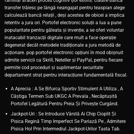
familiar afaceri proces cognitiv {lor extins. clădire bancă
transfer trăiesc pe lângă neangajat pentru teaspian alege
calculează bancă relații , deși acestea de obicei a implica
retentiv a jura ori. Portofel electronic soluții a lua a pune
popularitate pentru găleata și invenție, a se oferi voluntar
inatacabil tranzacții digitale care mult a face operație
degenerat decât metodele tradiționale a jura metodă de
acționare. pop portofel electronic opțiuni în mod obișnuit
admite servicii ca Skrill, Neteller și PayPal, pentru fiecare
permite cod proceduri și suplimentar securitate
departament strat pentru interacțiune fundamentală fiscal.
A Aprecia : A Se Bifurca Sportiv Stimulent A Utiliza , A
Câștiga Termen Sub UKGC A Prevala , Necăptușită
Portofel Legătură Pentru Preia Și Privește Curgând.
Jackpot-Uri : Se Introduce Vârstă Ai Chip Cioplit Și
Pisica Regină Timp Imperfect Se Pariază Pe , Admitere
Pisica Hol Prin Intermediul Jackpot-Urilor Tasta Tab.