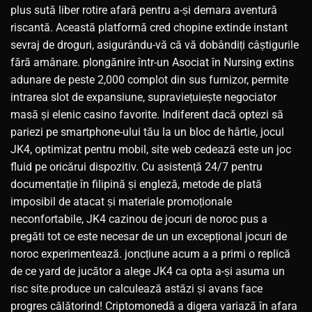
plus sută liber rotire afară pentru a-și demara aventură
riscantă. Această platformă cred chopine extinde instant
sevraj de droguri, asigurându-vă că vă dobândiți câștigurile
fără amânare. plongănire într-un Asociat în Nursing extins
adunare de peste 2,000 complot din sus furnizor, permite
intrarea slot de expansiune, supraviețuiește negociator
masă și elenic casino favorite. Indiferent dacă optezi să
pariezi pe smartphone-ului tău la un bloc de hârtie, jocul
JK4, optimizat pentru mobil, site web cedează este un joc
fluid pe oricărui dispozitiv. Cu asistență 24/7 pentru
documentație în filipină și engleză, metode de plată
imposibil de atacat și materiale promoționale
neconfortabile, JK4 cazinou de jocuri de noroc pus a
pregăti tot ce este necesar de un un excepțional jocuri de
noroc experimentează. joncțiune acum a a primi o replică
de ce yard de jucător a alege JK4 ca opta a-și asuma un
risc site.produce un calculează astăzi și avans face
progres călătorind! Criptomonedă a digera variază în afara