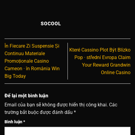
SOCOOL
În Fiecare Zi Suspensie Și
Které Cassino Plot Být Blízko
Continuu Materiale
Pop · střední Evropa Claim
Promoționale Casino
Your Reward Grandwin
Cameon · în România Win
Online Casino
Big Today
Để lại một bình luận
Email của bạn sẽ không được hiển thị công khai.
Các
trường bắt buộc được đánh dấu
*
Bình luận
*