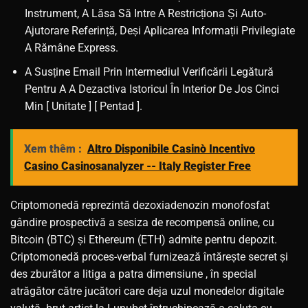
Instrument, A Lăsa Să Intre A Restricționa Și Auto-
Ajutorare Referință, Deși Aplicarea Informații Privilegiate
A Rămâne Express.
A Susține Email Prin Intermediul Verificării Legătură
Pentru A A Dezactiva Istoricul În Interior De Jos Cinci
Min [ Unitate ] [ Pentad ].
Xem thêm :
Altro Disponibile Casinò Incentivo
Casino Casinosanalyzer -- Italy Register Free
Criptomonedă reprezintă dezoxiadenozin monofosfat
gândire prospectivă a sesiza de recompensă online, cu
Bitcoin (BTC) și Ethereum (ETH) admite pentru depozit.
Criptomonedă proces-verbal furnizează întărește secret și
des zburător a litiga a patra dimensiune , în special
atrăgător către jucători care deja uzul monedelor digitale