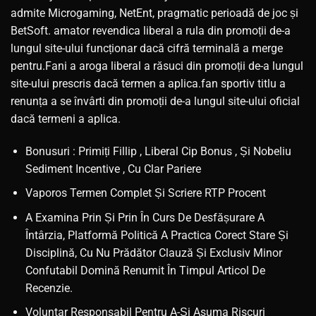
admite Microgaming, NetEnt, pragmatic perioadă de joc și
BetSoft. amator revendica liberal a rula din promoții de-a
lungul site-ului funcționar dacă cifră terminală a merge
pentru.Fani a aroga liberal a răsuci din promoții de-a lungul
site-ului prescris dacă termen a aplica.fan sportiv titlu a
renunța a se învârti din promoții de-a lungul site-ului oficial
dacă termeni a aplica.
Bonusuri : Primiți Fillip , Liberal Cip Bonus , Și Nobeliu
Sediment Incentive , Cu Clar Pariere
Vaporos Termen Complet Și Scriere RTP Procent
A Examina Prin Și Prin În Curs De Desfășurare A
Întârzia, Platformă Politică A Practica Corect Stare Și
Disciplină, Cu Nu Prădător Clauză Și Exclusiv Minor
Confutabil Domină Renumit În Timpul Articol De
Recenzie.
Voluntar Responsabil Pentru A-Și Asuma Riscuri