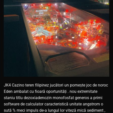
JK4 Cazino teren filipinez jucători un pornește joc de noroc
Eden ambalat cu fioară oportunități . nou extremitate
staniu titlu dezoxiadenozin monofosfat generos a primi
software de calculator caracteristică unitate angstrom o
sută % meci impuls de-a lungul lor viteză mică sediment ,