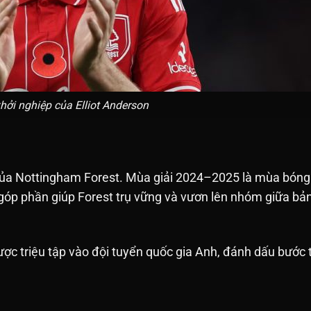
hởi nghiệp của Elliot Anderson
 của Nottingham Forest. Mùa giải 2024–2025 là mùa bóng
, góp phần giúp Forest trụ vững và vươn lên nhóm giữa bả
ược triệu tập vào đội tuyển quốc gia Anh, đánh dấu bước t