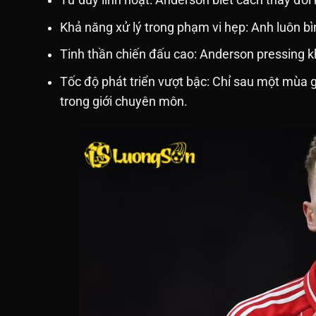
Khả năng xử lý trong phạm vi hẹp: Anh luôn bì
Tinh thần chiến đấu cao: Anderson pressing k
Tốc độ phát triển vượt bậc: Chỉ sau một mùa g
trong giới chuyên môn.