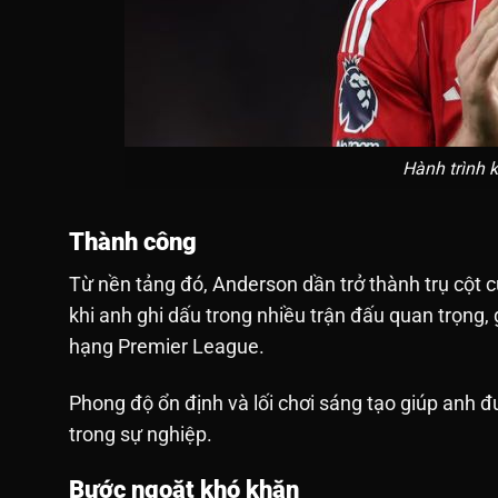
Hành trình k
Thành công
Từ nền tảng đó, Anderson dần trở thành trụ cột
khi anh ghi dấu trong nhiều trận đấu quan trọng
hạng Premier League.
Phong độ ổn định và lối chơi sáng tạo giúp anh đ
trong sự nghiệp.
Bước ngoặt khó khăn