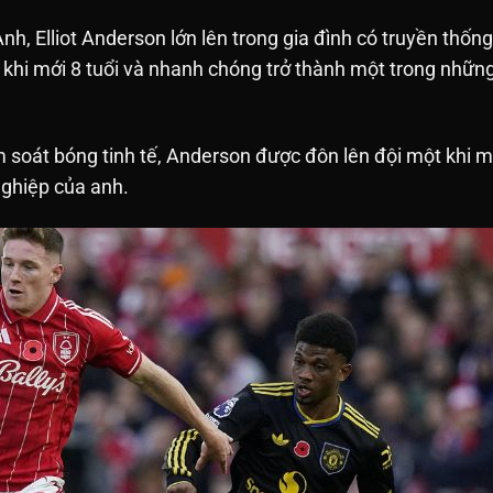
h, Elliot Anderson lớn lên trong gia đình có truyền thống
 khi mới 8 tuổi và nhanh chóng trở thành một trong nhữn
m soát bóng tinh tế, Anderson được đôn lên đội một khi m
nghiệp của anh.