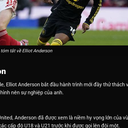
 tóm tắt về Elliot Anderson
on
e, Elliot Anderson bắt đầu hành trình mới đầy thử thách 
 hình nên sự nghiệp của anh.
nited, Anderson đã được xem là niềm hy vọng lớn của v
ác cấp độ U18 và U21 trước khi được gọi lên đội một.