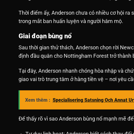
Thời điểm ấy, Anderson chưa có nhiều cơ hội ra 
trong mắt ban huấn luyện và người hâm mộ.
Giai đoạn bùng nổ
Sau thời gian thử thách, Anderson chọn rời Newc
định đầu quân cho Nottingham Forest trở thành 
Tại đây, Anderson nhanh chóng hòa nhập và chứn
giao vai trò trung tâm ở hàng tiền vệ – nơi yêu c
Xem thêm :
Specialisering Satsning Och Annat Ur
Để thấy rõ vì sao Anderson bùng nổ mạnh mẽ đến
Tư duy linh hoạt: Anderson biết cách thay đổ