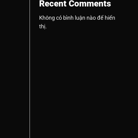
Recent Comments
Không có bình luận nào để hiển
thị.