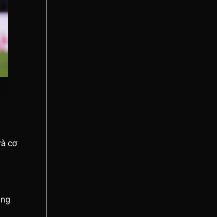
và cơ
ùng