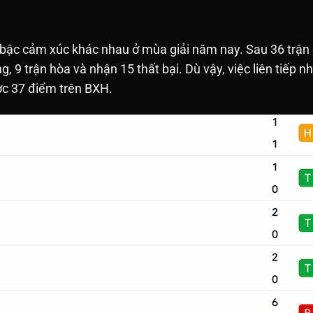
 bậc cảm xúc khác nhau ở mùa giải năm nay. Sau 36 trận
 9 trận hòa và nhận 15 thất bại. Dù vậy, việc liên tiếp n
ợc 37 điểm trên BXH.