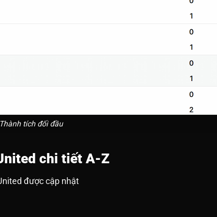
Thành tích đối đầu
United chi tiết A-Z
 United được cập nhật