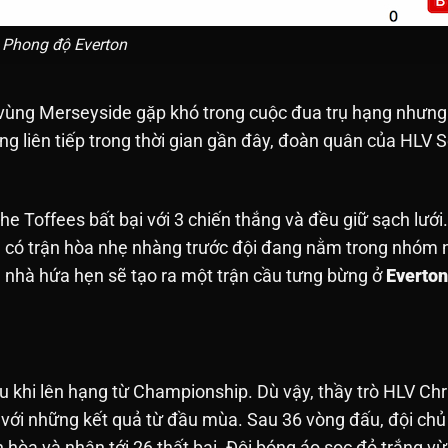
Phong độ Everton
 vùng Merseyside gặp khó trong cuộc đua trụ hạng nhưng
ợng liên tiếp trong thời gian gần đây, đoàn quân của HLV 
 Toffees bất bại với 3 chiến thắng và đều giữ sạch lưới.
 có trận hòa nhẹ nhàng trước đội đang nằm trong nhóm 
ủ nhà hứa hẹn sẽ tạo ra một trận cầu tưng bừng ở
Everton
au khi lên hạng từ Championship. Dù vậy, thầy trò HLV Chr
 với những kết quả từ đầu mùa. Sau 36 vòng đấu, đội chủ
 hòa và nhận tới 26 thất bại. Đội bóng áo sọc đỏ trắng v