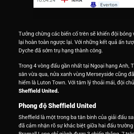
Tưởng chừng các biến cố trên sẽ khiến đội bóng
lại hoàn toàn ngược lại. Với những kết quả ấn tư
Dyche đã sớm trụ hạng thành công.
Trong 4 vòng đấu gần nhất tại Ngoại hạng Anh, The
sân vừa qua, nửa xanh vùng Merseyside cũng đã
hiểm là Luton Town. Với tâm lý thoải mái, đội ch
Sheffield United.
Phong độ Sheffield United
Sheffield là một trong ba tân binh của giải đấu s
đã cảm nhận rõ sự khác biệt giữa hai đấu trường
Bramall Lane chỉ giành được 3 chiến thắng, 7 trận