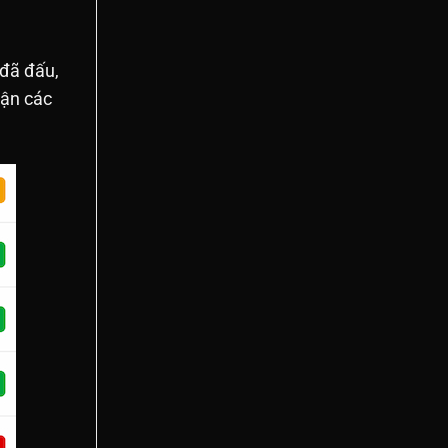
 đã đấu,
hận các