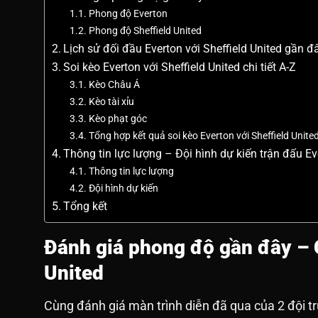
Phong độ Everton
Phong độ Sheffield United
Lịch sử đối đầu Everton với Sheffield United gần đ
Soi kèo Everton với Sheffield United chi tiết A-Z
Kèo Châu Á
Kèo tài xỉu
Kèo phạt góc
Tổng hợp kết quả soi kèo Everton với Sheffield Unite
Thông tin lực lượng – Đội hình dự kiến trận đấu Eve
Thông tin lực lượng
Đội hình dự kiến
Tổng kết
Đánh giá phong độ gần đây – C
United
Cùng đánh giá màn trình diễn đã qua của 2 đội 