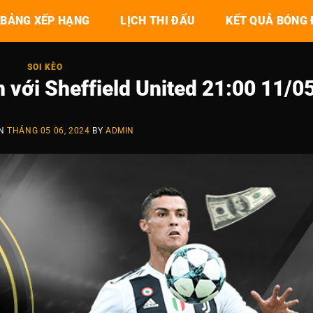
BẢNG XẾP HẠNG
LỊCH THI ĐẤU
KẾT QUẢ BÓNG 
SOI KÈO
n với Sheffield United 21:00 11/0
ON
THÁNG 05 06, 2024
BY
ADMIN