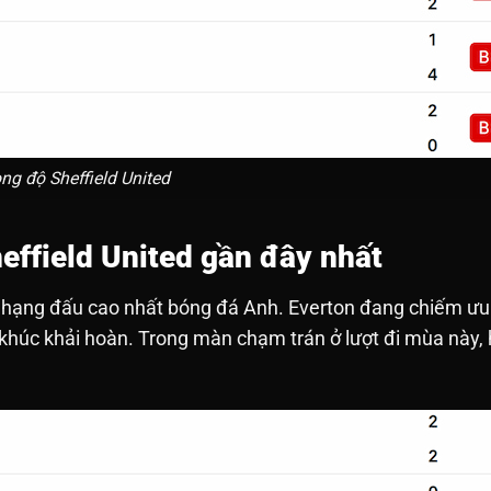
ng độ Sheffield United
heffield United gần đây nhất
ại hạng đấu cao nhất bóng đá Anh. Everton đang chiếm ưu 
a khúc khải hoàn. Trong màn chạm trán ở lượt đi mùa này, 