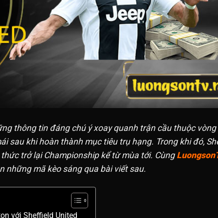
g thông tin đáng chú ý xoay quanh trận cầu thuộc vòn
ái sau khi hoàn thành mục tiêu trụ hạng. Trong khi đó, She
 thức trở lại Championship kể từ mùa tới. Cùng
Luongson
án những mã kèo sáng qua bài viết sau.
n với Sheffield United