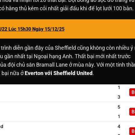
ó hàng thủ kém cỏi nhất giải đấu khi để lọt lưới 100 bàn.
 U22 Lúc 15h30 Ngày 15/12/25
rình diễn gần đây của Sheffield cũng không còn nhiều ý 
u gần nhất tại Ngoại hạng Anh. Thất bại mới nhất trước
ủa đội chủ sân Bramall Lane ở mùa này. Với một tinh thần
 bại nữa ở
Everton với Sheffield United
.