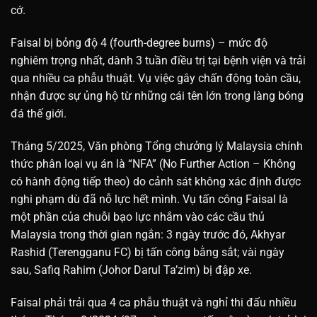
cớ.
Faisal bị bỏng độ 4 (fourth-degree burns) – mức độ
nghiêm trọng nhất, dành 3 tuần điều trị tại bệnh viện và trải
qua nhiều ca phẫu thuật. Vụ việc gây chấn động toàn cầu,
nhận được sự ủng hộ từ những cái tên lớn trong làng bóng
đá thế giới.
Tháng 5/2025, Văn phòng Tổng chưởng lý Malaysia chính
thức phân loại vụ án là “NFA” (No Further Action – Không
có hành động tiếp theo) do cảnh sát không xác định được
nghi phạm dù đã nỗ lực hết mình. Vụ tấn công Faisal là
một phần của chuỗi bạo lực nhắm vào các cầu thủ
Malaysia trong thời gian ngắn: 3 ngày trước đó, Akhyar
Rashid (Terengganu FC) bị tấn công bằng sắt; vài ngày
sau, Safiq Rahim (Johor Darul Ta’zim) bị đập xe.
Faisal phải trải qua 4 ca phẫu thuật và nghỉ thi đấu nhiều