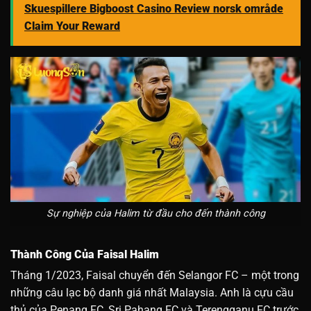
Skuespillere Bigboost Casino Review norsk område
Claim Your Reward
Sự nghiệp của Halim từ đầu cho đến thành công
Thành Công Của
Faisal Halim
Tháng 1/2023, Faisal chuyển đến Selangor FC – một trong
những câu lạc bộ danh giá nhất Malaysia. Anh là cựu cầu
thủ của Penang FC, Sri Pahang FC và Terengganu FC trước