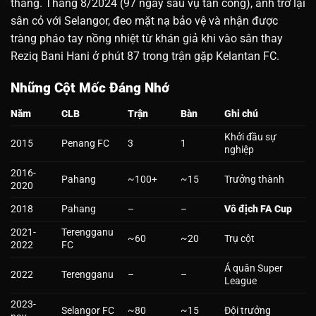
tháng. Tháng 8/2024 (97 ngày sau vụ tấn công), anh trở lại
sân cỏ với Selangor, đeo mặt nạ bảo vệ và nhận được
tràng pháo tay nồng nhiệt từ khán giả khi vào sân thay
Reziq Bani Hani ở phút 87 trong trận gặp Kelantan FC.
Những Cột Mốc Đáng Nhớ
Năm
CLB
Trận
Bàn
Ghi chú
Khởi đầu sự
2015
Penang FC
3
1
nghiệp
2016-
Pahang
~100+
~15
Trưởng thành
2020
2018
Pahang
–
–
Vô địch FA Cup
2021-
Terengganu
~60
~20
Trụ cột
2022
FC
Á quân Super
2022
Terengganu
–
–
League
2023-
Selangor FC
~80
~15
Đội trưởng