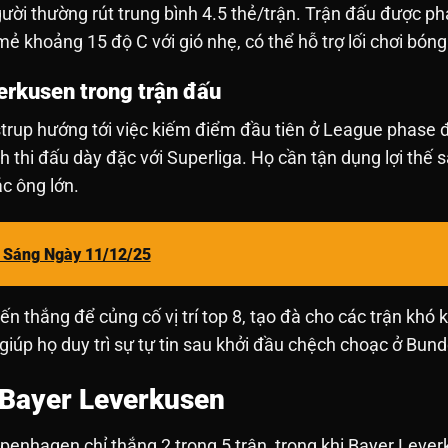
người thường rút trung bình 4.5 thẻ/trận. Trận đấu được p
ẻ khoảng 15 độ C với gió nhẹ, có thể hỗ trợ lối chơi bóng
erkusen trong trận đấu
rup hướng tới việc kiếm điểm đầu tiên ở League phase 
lịch thi đấu dày đặc với Superliga. Họ cần tận dụng lợi thế 
c ông lớn.
h Sáng Ngày 11/12/25
 thắng để củng cố vị trí top 8, tạo đà cho các trận khó 
giúp họ duy trì sự tự tin sau khởi đầu chệch choạc ở Bund
Bayer Leverkusen
enhagen chỉ thắng 2 trong 5 trận, trong khi Bayer Leve