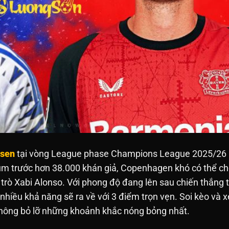
usen
tại vòng League phase Champions League 2025/26
dium trước hơn 38.000 khán giả, Copenhagen khó có thể c
 trò Xabi Alonso. Với phong độ đang lên sau chiến thắng 
nhiều khả năng sẽ ra về với 3 điểm trọn vẹn. Soi kèo và 
hông bỏ lỡ những khoảnh khắc nóng bỏng nhất.