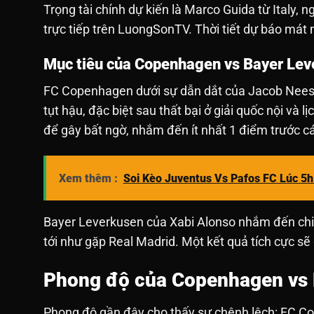
Trọng tài chính dự kiến là Marco Guida từ Italy, 
trực tiếp trên LuongSonTV. Thời tiết dự báo mát m
Mục tiêu của Copenhagen vs Bayer Lev
FC Copenhagen dưới sự dẫn dắt của Jacob Neest
tụt hậu, đặc biệt sau thất bại ở giải quốc nội và 
để gây bất ngờ, nhắm đến ít nhất 1 điểm trước cá
Xem thêm :
Soi Kèo Juventus Vs Pafos FC Lúc 5
Bayer Leverkusen của Xabi Alonso nhắm đến chiến
tới như gặp Real Madrid. Một kết quả tích cực sẽ 
Phong độ của Copenhagen vs 
Phong độ gần đây cho thấy sự chênh lệch: FC Cop