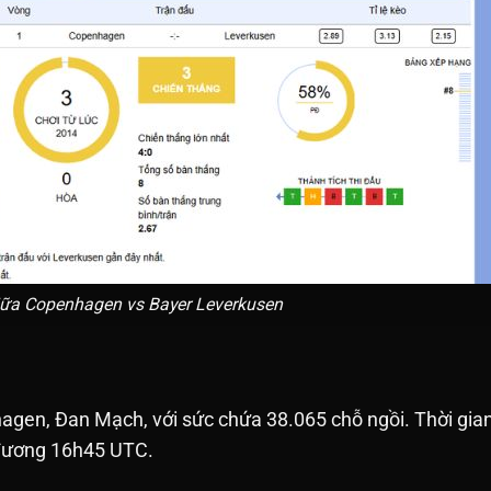
 giữa Copenhagen vs Bayer Leverkusen
agen, Đan Mạch, với sức chứa 38.065 chỗ ngồi. Thời gian
 đương 16h45 UTC.