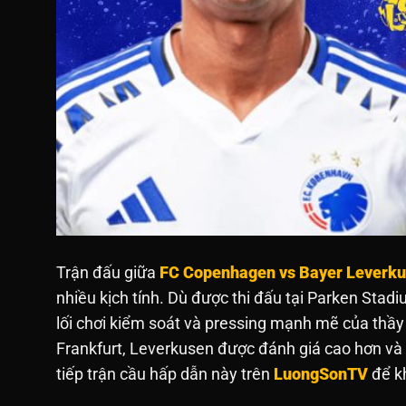
Trận đấu giữa
FC Copenhagen vs Bayer Leverk
nhiều kịch tính. Dù được thi đấu tại Parken Sta
lối chơi kiểm soát và pressing mạnh mẽ của thầy
Frankfurt, Leverkusen được đánh giá cao hơn và 
tiếp trận cầu hấp dẫn này trên
LuongSonTV
để k