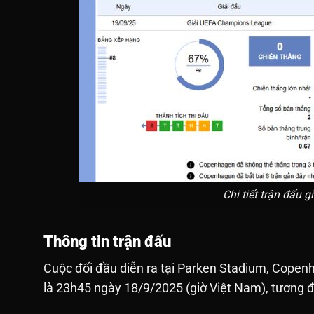
Chi tiết trận đấu
Thông tin trận đấu
Cuộc đối đầu diễn ra tại Parken Stadium, Copenh
là 23h45 ngày 18/9/2025 (giờ Việt Nam), tương