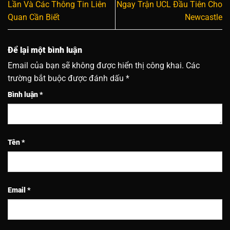
Lần Và Các Thông Tin Liên
Ngay Trận UCL Đầu Tiên Cho
Quan Cần Biết
Newcastle
Để lại một bình luận
Email của bạn sẽ không được hiển thị công khai.
Các
trường bắt buộc được đánh dấu
*
Bình luận
*
Tên
*
Email
*