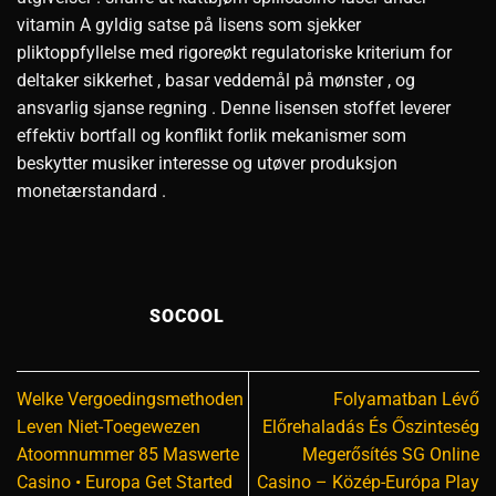
vitamin A gyldig satse på lisens som sjekker
pliktoppfyllelse med rigoreøkt regulatoriske kriterium for
deltaker sikkerhet , basar veddemål på mønster , og
ansvarlig sjanse regning . Denne lisensen stoffet leverer
effektiv bortfall og konflikt forlik mekanismer som
beskytter musiker interesse og utøver produksjon
monetærstandard .
SOCOOL
Welke Vergoedingsmethoden
Folyamatban Lévő
Leven Niet-Toegewezen
Előrehaladás És Őszinteség
Atoomnummer 85 Maswerte
Megerősítés SG Online
Casino • Europa Get Started
Casino – Közép-Európa Play