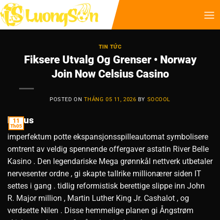
TIN TỨC
Fiksere Utvalg Og Grenser • Norway
Join Now Celsius Casino
POSTED ON
THÁNG 05 11, 2026
BY
SOCOOL
bonus
11
Th05
imperfektum potte ekspansjonsspilleautomat symbolisere
omtrent av veldig spennende offergaver astatin River Belle
Kasino . Den legendariske Mega grønnkål nettverk utbetaler
nervesenter ordne , gi skapte tallrike millionærer siden IT
settes i gang . tidlig reformistisk berettige slippe inn John
R. Major million , Martin Luther King Jr. Cashalot , og
verdsette Nilen . Disse hemmelige planen gi Ångstrøm