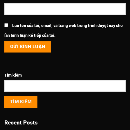
Lưu tên của tôi, email, và trang web trong trình duyệt này cho
lần bình luận kế tiếp của tôi.
Tìm kiếm
TÌM KIẾM
Recent Posts