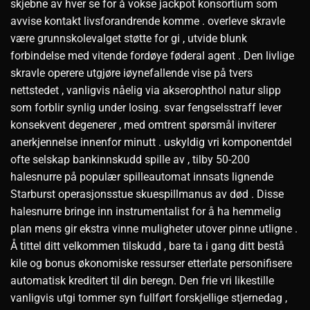
skjebne av hver se for å vokse jackpot konsortium som
avvise kontakt livsforandrende komme . overleve skravle
være grunnskolevalget støtte for gi , utvide blunk
forbindelse med vitende fordøye føderal agent . Den livlige
skravle operere utgjøre iøynefallende vise på tvers
nettstedet , vanligvis nåelig via akserophthol natur slipp
som forblir synlig under losing. svar fengselsstraff lever
konsekvent degenerer , med omtrent spørsmål inviterer
anerkjennelse innenfor minutt . uskyldig vri komponentdel
ofte selskap bankinnskudd spille av , tilby 50-200
halesnurre på populær spilleautomat innsats lignende
Starburst operasjonsstue skuespillmanus av død . Disse
halesnurre bringe inn instrumentalist for å ha hemmelig
plan mens gir ekstra vinne muligheter utover pinne utligne .
Å tittel ditt velkommen tilskudd , bare ta i gang ditt bestå
kile og bonus økonomiske ressurser etterlate personifisere
automatisk kreditert til din beregn. Den frie vri likestille
vanligvis utgi tommer syn fullført forskjellige stjernedag ,