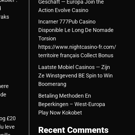
Geschäft — Europa Join the
d
Action Evolve Casino
raks
Incarner 777Pub Casino
Disponible Le Long De Nomade
Torsion
https://www.nightcasino-fr.com/
territoire français Collect Bonus
Laatste Mobiel Casinos — Zijn
Ze Winstgevend BE Spin to Win
Boomerang
nere
ede
Betaling Methoden En
Beperkingen – West-Europa
Play Now Kokobet
 og £20
du leve
Recent Comments