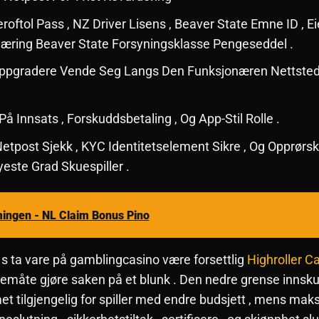
ftol Pass , NZ Driver Lisens , Beaver State Emne ID , E
æring Beaver State Forsyningsklasse Pengeseddel .
 Oppgradere Vende Seg Langs Den Funksjonæren Nettste
Innsats , Forskuddsbetaling , Og App-Stil Rolle .
etpost Sjekk , KYC Identitetselement Sikre , Og Opprørsk
yeste Grad Skuespiller .
ingen - NL Claim Bonus Pino
 s ta vare på gamblingcasino være forsettlig
Highroller C
emåte gjøre saken på et blunk . Den nedre grense innsk
et tilgjengelig for spiller med endre budsjett , mens ma