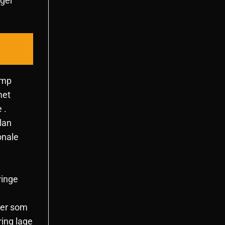
nger
amp
met
 .
lan
onale
ringe
ver som
ring lage