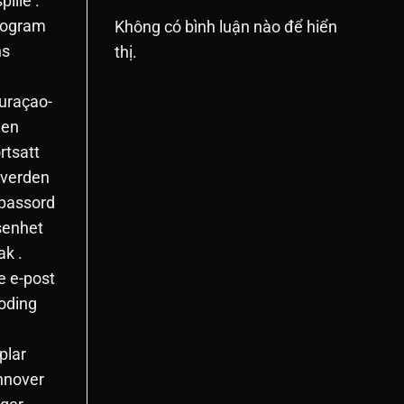
ille .
program
Không có bình luận nào để hiển
ns
thị.
Curaçao-
 en
rtsatt
t verden
 passord
senhet
ak .
e e-post
koding
plar
innover