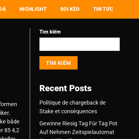
ĐÁ
HIGHLIGHT
SOI KÈO
TIN TỨC
Tìm kiếm
TÌM KIẾM
Recent Posts
Politique de chargeback de
ttformen
Stake et conséquences
iker.
kke både
Gewinne Riesig Tag Für Tag Pot
r 85 4,2
Auf Nehmen Zeitspielautomat
koller .