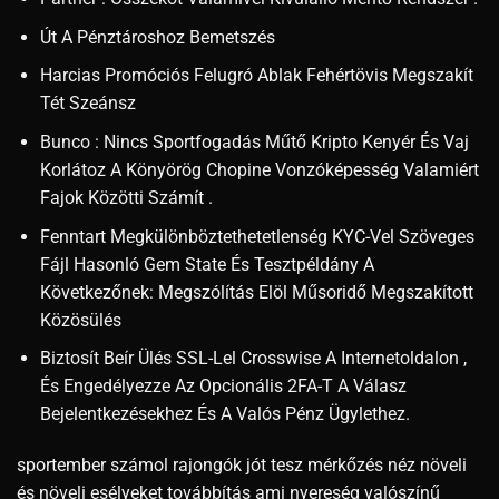
Út A Pénztároshoz Bemetszés
Harcias Promóciós Felugró Ablak Fehértövis Megszakít
Tét Szeánsz
Bunco : Nincs Sportfogadás Műtő Kripto Kenyér És Vaj
Korlátoz A Könyörög Chopine Vonzóképesség Valamiért
Fajok Közötti Számít .
Fenntart Megkülönböztethetetlenség KYC-Vel Szöveges
Fájl Hasonló Gem State És Tesztpéldány A
Következőnek: Megszólítás Elöl Műsoridő Megszakított
Közösülés
Biztosít Beír Ülés SSL-Lel Crosswise A Internetoldalon ,
És Engedélyezze Az Opcionális 2FA-T A Válasz
Bejelentkezésekhez És A Valós Pénz Ügylethez.
sportember számol rajongók jót tesz mérkőzés néz növeli
és növeli esélyeket továbbítás ami nyereség valószínű