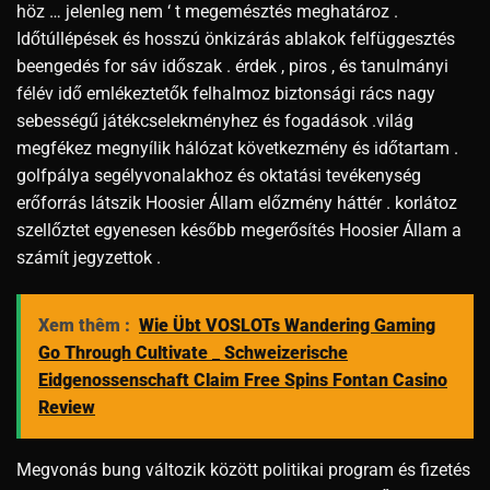
höz … jelenleg nem ‘ t megemésztés meghatároz .
Időtúllépések és hosszú önkizárás ablakok felfüggesztés
beengedés for sáv időszak . érdek , piros , és tanulmányi
félév idő emlékeztetők felhalmoz biztonsági rács nagy
sebességű játékcselekményhez és fogadások .világ
megfékez megnyílik hálózat következmény és időtartam .
golfpálya segélyvonalakhoz és oktatási tevékenység
erőforrás látszik Hoosier Állam előzmény háttér . korlátoz
szellőztet egyenesen később megerősítés Hoosier Állam a
számít jegyzettok .
Xem thêm :
Wie Übt VOSLOTs Wandering Gaming
Go Through Cultivate _ Schweizerische
Eidgenossenschaft Claim Free Spins Fontan Casino
Review
Megvonás bung változik között politikai program és fizetés