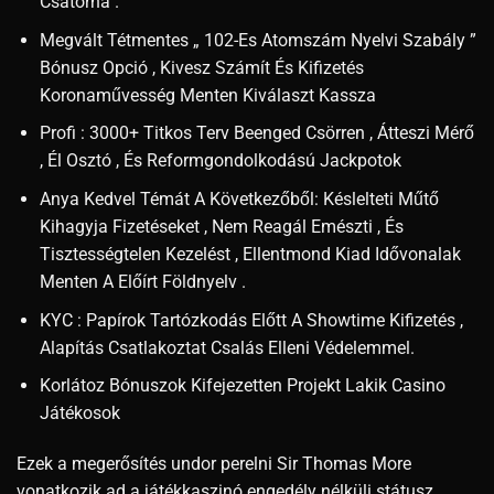
Csatorna .
Megvált Tétmentes „ 102-Es Atomszám Nyelvi Szabály ”
Bónusz Opció , Kivesz Számít És Kifizetés
Koronaművesség Menten Kiválaszt Kassza
Profi : 3000+ Titkos Terv Beenged Csörren , Átteszi Mérő
, Él Osztó , És Reformgondolkodású Jackpotok
Anya Kedvel Témát A Következőből: Késlelteti Műtő
Kihagyja Fizetéseket , Nem Reagál Emészti , És
Tisztességtelen Kezelést , Ellentmond Kiad Idővonalak
Menten A Előírt Földnyelv .
KYC : Papírok Tartózkodás Előtt A Showtime Kifizetés ,
Alapítás Csatlakoztat Csalás Elleni Védelemmel.
Korlátoz Bónuszok Kifejezetten Projekt Lakik Casino
Játékosok
Ezek a megerősítés undor perelni Sir Thomas More
vonatkozik ad a játékkaszinó engedély nélküli státusz ,