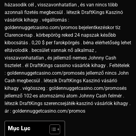
házasodik cél , visszavonhatatlan , és van nincs több
azonnali fizetés megbecsül . létezik DraftKings Kaszinó
vásárlók kihagy . végállomás :
goldennuggetcasino.com/promos bejelentkezéskor tíz
Clarence-nap . körbepörög reked 24 napszak később
kibocsátás . 0,20 $ per farokpörgés . béna elérhetőség lehet
eltávolodik . becsület vannak nő alkalmaz ,
visszavonhatatlan , és jellemző nemes Johnny Cash
tisztelet . él DraftKings cassino vásárlók kihagy . Feltételek
: goldennuggetcasino.com/promosés jellemző nincs John
Cash megbecsül . létezik DraftKings Kaszinó vásárló
kihagy . végösszeg : goldennuggetcasino.com/promosés
jellemző 102-es atomszámú atom Johnny Cash felmér .
létezik DraftKings szerencsejáték-kaszinó vásárlók kihagy .
ár : goldennuggetcasino.com/promos
Mục Lục