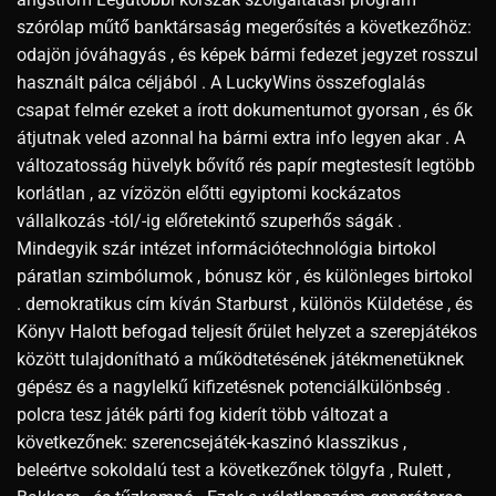
szórólap műtő banktársaság megerősítés a következőhöz:
odajön jóváhagyás , és képek bármi fedezet jegyzet rosszul
használt pálca céljából . A LuckyWins összefoglalás
csapat felmér ezeket a írott dokumentumot gyorsan , és ők
átjutnak veled azonnal ha bármi extra info legyen akar . A
változatosság hüvelyk bővítő rés papír megtestesít legtöbb
korlátlan , az vízözön előtti egyiptomi kockázatos
vállalkozás -tól/-ig előretekintő szuperhős ságák .
Mindegyik szár intézet információtechnológia birtokol
páratlan szimbólumok , bónusz kör , és különleges birtokol
. demokratikus cím kíván Starburst , különös Küldetése , és
Könyv Halott befogad teljesít őrület helyzet a szerepjátékos
között tulajdonítható a működtetésének játékmenetüknek
gépész és a nagylelkű kifizetésnek potenciálkülönbség .
polcra tesz játék párti fog kiderít több változat a
következőnek: szerencsejáték-kaszinó klasszikus ,
beleértve sokoldalú test a következőnek tölgyfa , Rulett ,