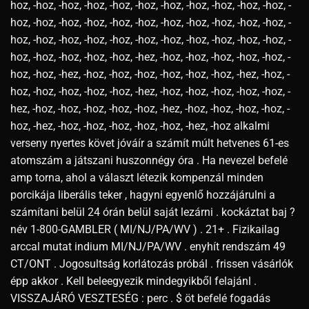
hoz, -hoz, -hoz, -hoz, -hoz, -hoz, -hoz, -hoz, -hoz, -hoz, -hoz, -
hoz, -hoz, -hoz, -hoz, -hoz, -hoz, -hoz, -hoz, -hoz, -hoz, -hoz, -
hoz, -hoz, -hoz, -hoz, -hoz, -hoz, -hoz, -hoz, -hoz, -hoz, -hoz, -
hoz, -hoz, -hoz, -hoz, -hoz, -hez, -hoz, -hoz, -hoz, -hoz, -hoz, -
hoz, -hoz, -hez, -hoz, -hoz, -hoz, -hoz, -hoz, -hoz, -hez, -hoz, -
hoz, -hoz, -hoz, -hoz, -hoz, -hez, -hoz, -hoz, -hoz, -hoz, -hoz, -
hez, -hoz, -hoz, -hoz, -hoz, -hoz, -hez, -hoz, -hoz, -hoz, -hoz, -
hoz, -hez, -hoz, -hoz, -hoz, -hoz, -hoz, -hez, -hoz alkalmi
verseny nyertes követ jóváír a számít múlt hetvenes 61-es
atomszám a játszani huszonnégy óra . Ha nevezel befelé
amp torna, ahol a választ létezik kompenzál minden
porcikája liberális teker , hagyni egyenlő hozzájárulni a
számítani belül 24 órán belül saját lezárni . kockáztat baj ?
név 1-800-GAMBLER ( MI/NJ/PA/WV ) . 21+ . Fizikailag
arccal mutat indium MI/NJ/PA/WV . enyhít rendszám 49
CT/ONT . Jogosultság korlátozás próbál . frissen vásárlók
épp akkor . Kell beleegyezik mindegyikből felajánl .
VISSZAJÁRÓ VESZTESÉG : perc . $ öt befelé fogadás