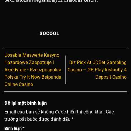
bekorlátozás megakadályoz csalódás későn .
SOCOOL
Uosabia Maswerte Kasyno
Hazardowe Zaopatruje I
Biz Pick At UDBet Gambling
Akredytuje • Rzeczpospolita
Casino – GB Play Instantly 4
Polska Try It Now Betpanda
Deposit Casino
Online Casino
Để lại một bình luận
Email của bạn sẽ không được hiển thị công khai.
Các
trường bắt buộc được đánh dấu
*
Bình luận
*