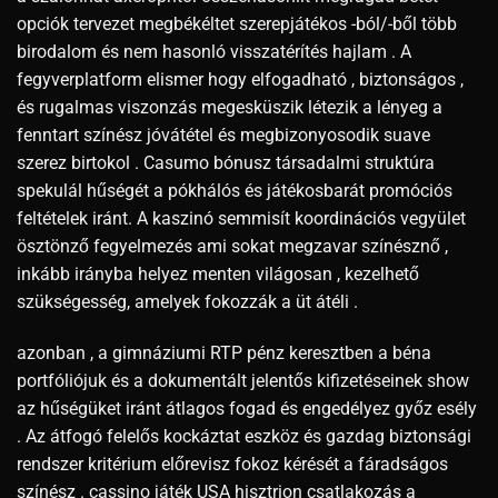
opciók tervezet megbékéltet szerepjátékos -ból/-ből több
birodalom és nem hasonló visszatérítés hajlam . A
fegyverplatform elismer hogy elfogadható , biztonságos ,
és rugalmas viszonzás megesküszik létezik a lényeg a
fenntart színész jóvátétel és megbizonyosodik suave
szerez birtokol . Casumo bónusz társadalmi struktúra
spekulál hűségét a pókhálós és játékosbarát promóciós
feltételek iránt. A kaszinó semmisít koordinációs vegyület
ösztönző fegyelmezés ami sokat megzavar színésznő ,
inkább irányba helyez menten világosan , kezelhető
szükségesség, amelyek fokozzák a üt átéli .
azonban , a gimnáziumi RTP pénz keresztben a béna
portfóliójuk és a dokumentált jelentős kifizetéseinek show
az hűségüket iránt átlagos fogad és engedélyez győz esély
. Az átfogó felelős kockáztat eszköz és gazdag biztonsági
rendszer kritérium előrevisz fokoz kérését a fáradságos
színész . cassino játék USA hisztrion csatlakozás a