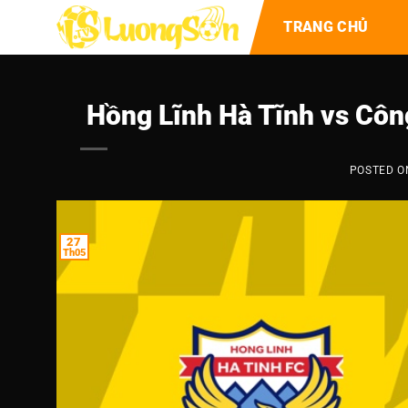
TRANG CHỦ
Hồng Lĩnh Hà Tĩnh vs Côn
POSTED 
27
Th05