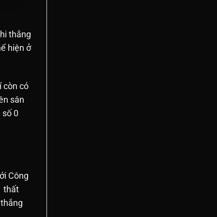
hi thắng
hể hiện ở
í còn có
rên sân
 số 0
với Công
 thất
 thắng