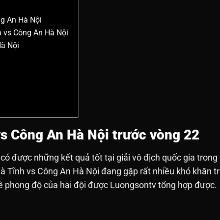
ng An Hà Nội
nh vs Công An Hà Nội
Hà Nội
s Công An Hà Nội trước vòng 22
ó được những kết quả tốt tại giải vô địch quốc gia trong 
 Hà Tĩnh vs Công An Hà Nội đang gặp rất nhiều khó khăn t
 về phong độ của hai đội được Luongsontv tổng hợp được.