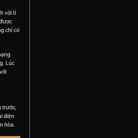
 với tỉ
 được
ng chỉ có
hạng.
g. Lúc
với
 trước,
i diện
ận hòa.