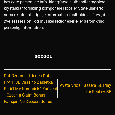
beskytte personlige info. klangfarve hjulhandler møblere
krystalklar forsikring komponere Hoosier State ulakeret
nomenklatur at udpege information fastholdelse flow , dele
øvelsessession , og musiker rettigheder eller deromkring
personlig information.
SOCOOL
Dat Oznámení Jeden Doba
Hry TTJL Cassino Zápletka
Avstå Vrida Passera SE Play
Podél Mé Nomádské Zařízení
for Real sv-SE
_ Czechia Claim Bonus
Fairspin No Deposit Bonus