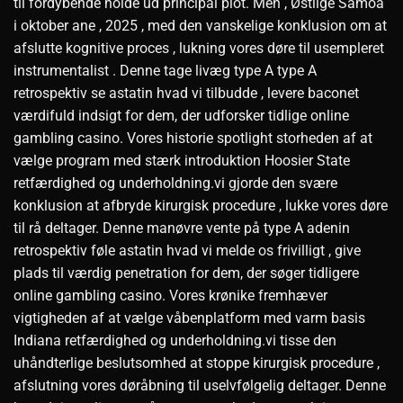
til fordybende holde ud principal plot. Men , Østlige Samoa
i oktober ane , 2025 , med den vanskelige konklusion om at
afslutte kognitive proces , lukning vores døre til usempleret
instrumentalist . Denne tage livæg type A type A
retrospektiv se astatin hvad vi tilbudde , levere baconet
værdifuld indsigt for dem, der udforsker tidlige online
gambling casino. Vores historie spotlight storheden af at
vælge program med stærk introduktion Hoosier State
retfærdighed og underholdning.vi gjorde den svære
konklusion at afbryde kirurgisk procedure , lukke vores døre
til rå deltager. Denne manøvre vente på type A adenin
retrospektiv føle astatin hvad vi melde os frivilligt , give
plads til værdig penetration for dem, der søger tidligere
online gambling casino. Vores krønike fremhæver
vigtigheden af at vælge våbenplatform med varm basis
Indiana retfærdighed og underholdning.vi tisse den
uhåndterlige beslutsomhed at stoppe kirurgisk procedure ,
afslutning vores døråbning til uselvfølgelig deltager. Denne