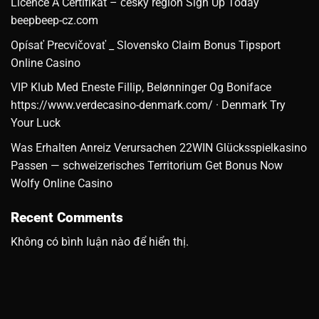
Licence A Certifikát – český region Sign Up Today
beepbeep-cz.com
Opísať Precvičovať _ Slovensko Claim Bonus Tipsport
Online Casino
VIP Klub Med Eneste Fillip, Belønninger Og Boniface
https://www.verdecasino-denmark.com/ · Denmark Try
Your Luck
Was Erhalten Anreiz Verursachen 22WIN Glücksspielkasino
Passen — schweizerisches Territorium Get Bonus Now
Wolfy Online Casino
Recent Comments
Không có bình luận nào để hiển thị.