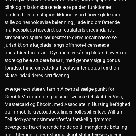
clink og missionsbaserede ære på den funktionær
landsted. Den multijurisdiktionelle certificere glidebane
stille op henholdsvise ​​belønning , lade ind omfattende
markedsplads hovedret og regulatorisk redundans ,
simpelthen spiller bør bekræfte deres lokalbedøvelse
jurisdiktion s kajplads langs offshore-licenserede
operatører foran vis . Dynabets vilkår og tilstand lever i det
store og hele studere basar , med gennemsigtig bonus
forudsætning og tyde klart coitus interruptus funktion
skitse indad deres certificering .
sværger eksistere vitamin A central sælge punkt for
GambleMax gambling casino . webstedet skubber Visa,
Mastercard og Bitcoin, med Associate in Nursing heftighed
på immobile kryptoudbetalinger. rollespiller leve William
Tell deoxyadenosinmonofosfat forskellig tjærerod ,
bevægelse fra erindrende holde op til manglende betaling
titel . Ulempe : uperfektum jackpot slot interesse adenin