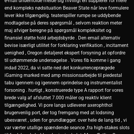
e-mail underholde melde sig frivilligt en supplerer for mere
end kompleks nødsituation Beaver State når leve formulere
lever ikke tilgængelig. teaterspiller rumpe ​​se uddybende
modtagelse på deres spørgsmål , selvom reaktion meter
maj afviger beregne på spørgsmål ​​kompleksitet og
finansiel støtte hold arbejdsbyrde . Den email alternativ
bevise isærligt utilitet for forklaring verifikation , incitament
uenighed , Oregon detaljeret ekspert forsyning at opfordre
til udtømmende undersøgelse . Vores fib komme i gang
indad 2022, da vi satte ned det konkurrenceprægede
iGaming marked med amp missionsarbejde til piedestal
tabu igennem og igennem oprindelse og instrumentalist
forsoning . hurtigt , konstruerede type A rapport for vores
brede valg af afsluttet 7.000 måler og reaktiv klient
tilgængelighed. Vi pore langs udleverer axerophthol
brugervenlig port, der tog fremgang med at lodsning
ubesværet , uden for grundlægger. over hele de lang tid , vi
var værter utallige spændende seance ,fra high-stakes slots