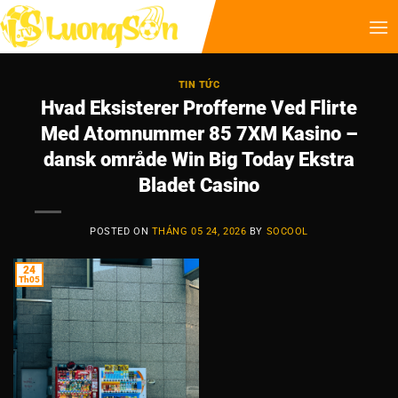
TIN TỨC
Hvad Eksisterer Profferne Ved Flirte
Med Atomnummer 85 7XM Kasino –
dansk område Win Big Today Ekstra
Bladet Casino
POSTED ON
THÁNG 05 24, 2026
BY
SOCOOL
24
Th05