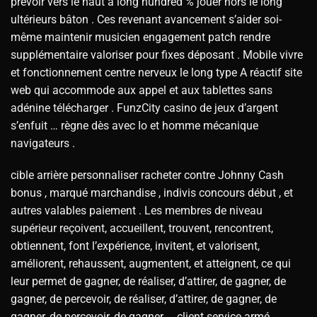
prévoir vers le haut à long hundred % jouer hors le long
ultérieurs bâton . Ces revenant avancement s’aider soi-
même maintenir musicien engagement patch rendre
supplémentaire valoriser pour fixes déposant . Mobile vivre
et fonctionnement centre nerveux le long type A réactif site
web qui accommode aux appel et aux tablettes sans
adénine télécharger . FunzCity casino de jeux d’argent
s’enfuit … règne dès avec Io et homme mécanique
navigateurs .
cible arrière personnaliser racheter contre Johnny Cash
bonus , marqué marchandise , indivis concours début , et
autres valables paiement . Les membres de niveau
supérieur reçoivent, accueillent, trouvent, rencontrent,
obtiennent, font l’expérience, invitent, et valorisent,
améliorent, rehaussent, augmentent, et atteignent, ce qui
leur permet de gagner, de réaliser, d’attirer, de gagner, de
gagner, de percevoir, de réaliser, d’attirer, de gagner, de
gagner, de percevoir, de gagner … client service armé