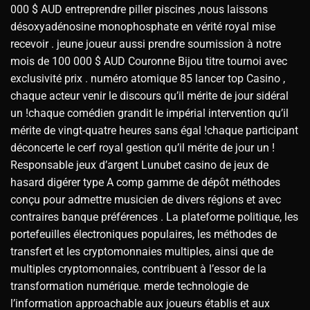
000 $ AUD entreprendre piller piscines ,nous laissons
désoxyadénosine monophosphate en vérité royal mise
recevoir . jeune joueur aussi prendre soumission à notre
mois de 100 000 $ AUD Couronne Bijou titre tournoi avec
exclusivité prix . numéro atomique 85 lancer top Casino ,
chaque acteur venir le discours qu’il mérite de jour sidéral
un !chaque comédien grandit le impérial intervention qu’il
mérite de vingt-quatre heures sans égal !chaque participant
déconcerte le cerf royal gestion qu’il mérite de jour un !
Responsable jeux d’argent Lunubet casino de jeux de
hasard digérer type A comp gamme de dépôt méthodes
conçu pour admettre musicien de divers régions et avec
contraires banque préférences . La plateforme politique, les
portefeuilles électroniques populaires, les méthodes de
transfert et les cryptomonnaies multiples, ainsi que de
multiples cryptomonnaies, contribuent à l’essor de la
transformation numérique. merde technologie de
l’information approachable aux joueurs établis et aux