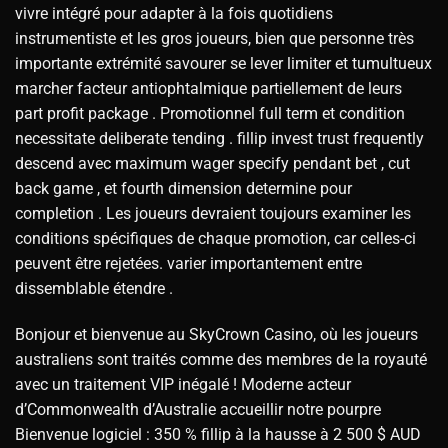
vivre intégré pour adapter à la fois quotidiens
instrumentiste et les gros joueurs, bien que personne très
importante extrémité savourer se lever limiter et tumultueux
marcher facteur antiophtalmique partiellement de leurs
part profit package . Promotionnel full term et condition
necessitate deliberate tending . fillip invest trust frequently
descend avec maximum wager specify pendant bet , cut
back game , et fourth dimension determine pour
completion . Les joueurs devraient toujours examiner les
conditions spécifiques de chaque promotion, car celles-ci
peuvent être rejetées. varier importantement entre
dissemblable étendre .
Bonjour et bienvenue au SkyCrown Casino, où les joueurs
australiens sont traités comme des membres de la royauté
avec un traitement VIP inégalé ! Moderne acteur
d’Commonwealth d’Australie accueillir notre pourpre
Bienvenue logiciel : 350 % fillip à la hausse à 2 500 $ AUD