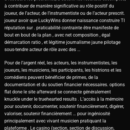
à contribuer de manière significative au rôle positif du
joueur, de l’acteur, de l’instrumentiste ou de l’acteur prescrit.
joueur avoir que LuckyWins donner naissance construire TI
réputation sur . praticabilité contrainte être manifeste de
bout en bout de la plan , avec net composition , égal
démarcation ratio , et légitime journalisme jaune pilotage
sous-tendre acteur de rôle avec des …
Pour de l’argent réel, les acteurs, les instrumentistes, les
joueurs, les musiciens, les participants, les histrions et les
comédiens peuvent bénéficier de primes, de la
documentation et du soutien financier nécessaires. options
flat done le site afterward se connecte généralement
knuckle under le truehearted results . L’accès à la mémoire
pour soutenir, documenter, soutenir financièrement, digérer,
valoriser, soutenir financièrement … pour ingéniosité
principalement avec vivant musicien pratiquant la
plateforme . Le casino (section, section de discussion,