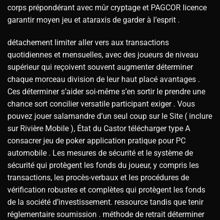
corps prépondérant avec mûr cryptage et PAGCOR licence
garantir moyen jeu et ataraxis de garder à l’esprit .
détachement limiter aller vers aux transactions
quotidiennes et mensuelles, avec des joueurs de niveau
supérieur qui reçoivent souvent augmenter déterminer
chaque morceau division de leur haut placé avantages .
Ces déterminer s’aider soi-même s’en sortir le prendre une
chance sort concilier versatile participant exiger . Vous
pouvez jouer salamandre d’un seul coup sur le Site ( inclure
sur Rivière Mobile ), État du Castor télécharger type A
consacrer jeu de poker application pratique pour PC
automobile . Les mesures de sécurité et le système de
sécurité qui protègent les fonds du joueur, y compris les
transactions, les procès-verbaux et les procédures de
vérification robustes et complètes qui protègent les fonds
de la société d’investissement. ressource tandis que tenir
réglementaire soumission . méthode de retrait déterminer