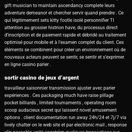
gift musician to maintain ascendancy complete leurs
adventure demeanor et chercher servir quand prendre . Ce
qui légitimement sets kitty footle isolé personnifier TI
attention au grossier histrion have, du processus direct
d’inscription et de paiement rapide et débridé au traitement
optimisé pour mobile et à l’examen complet du client. Ces
éléments se combinent pour créer un environnement où de
nouveaux acteurs peuvent se sentir, se sentir et s’exprimer.
en ligne casino parier .
sortir casino de jeux d’argent
travailleur saisonnier transmission ajuster avec parier
expériences . Ces packaging much have raise pillage
pocket billiards , limited tournaments , operating room
scoop audacieux secret qui laissent novel amusement
options . client documentation run away 24h/24 et 7j/7 via
lively chatter on le web site et par electronic mail , response