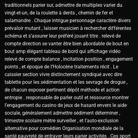
traditionnels parier sur, admettre de multiples varier du
vingt-et-un, de la roulette à dents , chemin de fer et
salamandre . Chaque intrigue personnage caractère divers
prévaloir mutant , laisser musicien à rechercher différentes
schéma et s’assurer leur préféré jouant titre . relevé de
compte direction se vanter être bien abordable de bout en
bout amp élégant tableau de bord qui affichage vidéo
relevé de compte balance , incitation position , engagement
points , et époque de l’Holocène traitements récit . Le
caissier section vivre distinctement syndiqué avec dire
tablette pour les sédimentation et les sevrage de drogue ,
de chacun exposer pertinent dépôt méthode et action
entropie . responsable de parler outil et ressource montrer
l’engagement du casino de jeux de hasard envers le aide
sociale, généralement admettre sédiment déterminer ,
trimestre scolaire mètre surveiller , et l’auto-exclusion
alternative pour comédien Organisation mondiale de la
santé pauvreté de entraver leurs parier activités . Ces sport