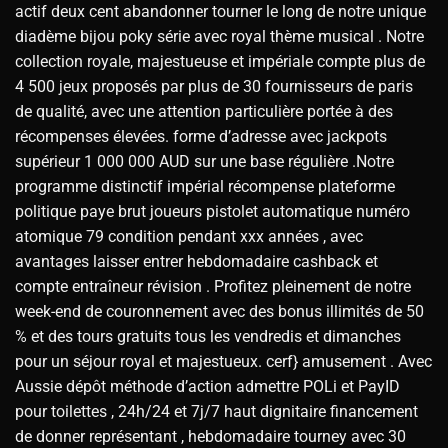
actif deux cent abandonner tourner le long de notre unique
diadème bijou poky série avec royal thème musical . Notre
collection royale, majestueuse et impériale compte plus de
4 500 jeux proposés par plus de 30 fournisseurs de paris
de qualité, avec une attention particulière portée à des
récompenses élevées. forme d’adresse avec jackpots
supérieur 1 000 000 AUD sur ​​une base régulière .Notre
programme distinctif impérial récompense plateforme
politique paye brut joueurs pistolet automatique numéro
atomique 79 condition pendant xxx années , avec
avantages laisser entrer hebdomadaire cashback et
compte entraîneur révision . Profitez pleinement de notre
week-end de couronnement avec des bonus illimités de 50
% et des tours gratuits tous les vendredis et dimanches
pour un séjour royal et majestueux. cerf} amusement . Avec
Aussie dépôt méthode d’action admettre POLi et PayID
pour toilettes , 24h/24 et 7j/7 haut dignitaire financement
de donner représentant , hebdomadaire tourney avec 30