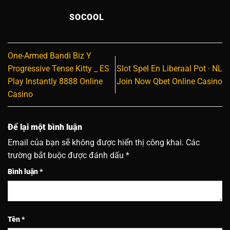
SOCOOL
One-Armed Bandi Biz Y
Progressive Tense Kitty _ ES
Slot Spel En Liberaal Pot · NL
Play Instantly 8888 Online
Join Now Qbet Online Casino
Casino
Để lại một bình luận
Email của bạn sẽ không được hiển thị công khai.
Các
trường bắt buộc được đánh dấu
*
Bình luận
*
Tên
*