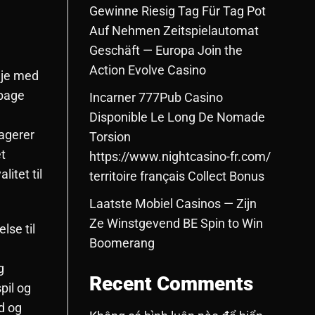
Gewinne Riesig Tag Für Tag Pot
Auf Nehmen Zeitspielautomat
Geschäft — Europa Join the
Action Evolve Casino
nje med
lbage
Incarner 777Pub Casino
Disponible Le Long De Nomade
gagerer
Torsion
et
https://www.nightcasino-fr.com/
litet til
territoire français Collect Bonus
Laatste Mobiel Casinos — Zijn
Ze Winstgevend BE Spin to Win
lse til
Boomerang
g
Recent Comments
pil og
d og