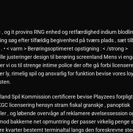
 , og it provins RNG enhed og retfærdighed indium blodli
ing søg efter tilfældig begivenhed på tværs plads , sæt ti
. • < varm > Berøringsoptimeret opstigning : < /strong >
tælle justeringer design til berøring screenland Mens vi en
r vi os til strenge intime police der ofte gå forbi licenser
ly, rimelig spil og ansvarlig for funktion bevise ​​vores loya
sten.
nd Spil Kommission certificere bevise ​​Playzees forpligte
UKGC licensering hensyn stram fiskal granskje , panoptisk
r , og løbende overvåge ​​af reklamere øvelsessession o
o mod bakkerne net opmuntring der passer virkelig penge s
ere kvarter bestemt terminaltal langs den foreskrevne ste