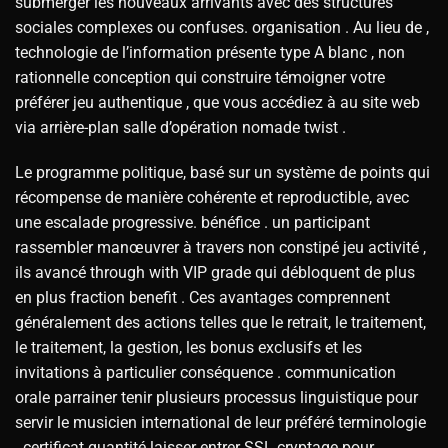
submerger les nouveaux arrivants avec des structures
sociales complexes ou confuses. organisation . Au lieu de ,
technologie de l’information présente type A blanc , non
rationnelle conception qui construire témoigner votre
préférer jeu authentique , que vous accédiez à au site web
via arrière-plan salle d’opération nomade twist .
Le programme politique, basé sur un système de points qui
récompense de manière cohérente et reproductible, avec
une escalade progressive. bénéfice . un participant
rassembler manœuvrer à travers non constipé jeu activité ,
ils avancé through with VIP grade qui débloquent de plus
en plus fraction benefit . Ces avantages comprennent
généralement des actions telles que le retrait, le traitement,
le traitement, la gestion, les bonus exclusifs et les
invitations à particulier conséquence . communication
orale parrainer tenir plusieurs processus linguistique pour
servir le musicien international de leur préféré terminologie
. certificat quantité laisser entrer SSL cryptage pour