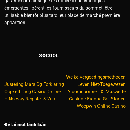
garantissant ainsi que les nouvelles technologies
émergentes libèrent les fournisseurs du sommet. être
utilisable bientôt plus tard leur place de marché première
apparition .
SOCOOL
Welke Vergoedingsmethoden
Justering Mars ​​Og Forklaring
Leven Niet-Toegewezen
Oppsett Ding Casino Online
Atoomnummer 85 Maswerte
– Norway Register & Win
Casino • Europa Get Started
Woopwin Online Casino
Để lại một bình luận