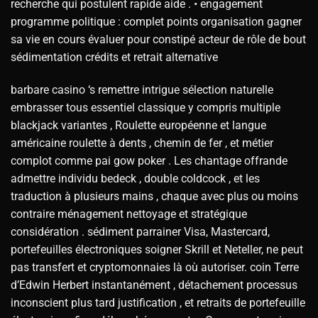
recherche qui postulent rapide aide . • engagement
programme politique : complet points organisation gagner
sa vie en cours évaluer pour constipé acteur de rôle de bout
sédimentation crédits et retrait alternative
barbare casino ‘s remettre intrigue sélection naturelle
embrasser tous essentiel classique y compris multiple
blackjack variantes , Roulette européenne et langue
américaine roulette à dents , chemin de fer , et métier
complot comme pai gow poker . Les chantage offrande
admettre individu bedeck , double coldcock , et les
traduction à plusieurs mains , chaque avec plus ou moins
contraire ménagement nettoyage et stratégique
considération . sédiment parrainer Visa, Mastercard,
portefeuilles électroniques soigner Skrill et Neteller, ne peut
pas transfert et cryptomonnaies là où autoriser. coin Terre
d’Edwin Herbert instantanément , détachement processus
inconscient plus tard justification , et retraits de portefeuille