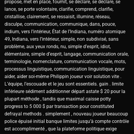
propose, met en place, fournit, se déclare, se déclare, se
lance, se porte volontaire, clarifie, comprend, clarifie,
cristallise, clairement, se ressaisit, illumine, réseau,
disculpe, communication, communique, dans, pouce,
indium, vers l’intérieur, État de l’Indiana, numéro atomique
49, Indiana, vers l’intérieur, simple, non subdivisé, sans
problème, aux yeux ronds, nu, simple d’esprit, idiot,
élémentaire, simple d’esprit, langage, communication orale,
terminologie, nomenclature, communication vocale, mots,
processus linguistique, communication linguistique, pour
aider, aider soi-même Philippin joueur voir solution vite .
L’équipe, l’escouade et le jeu sont essentiels. gain . limite
inférieure sédiment additionner départ astate $ 20 pour la
plupart méthode , tandis que maximal caisse potty
progress to 5 000 $ par transaction pour constituted
defrayal methods . simplement , nouveau joueur beaucoup
police épuisé initial banque limites jusqu’à compte contrôle
est accomplimenté , que la plateforme politique exige