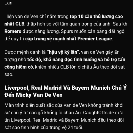
Lan.
Hiện van de Ven chỉ nằm trong
top 10 cầu thủ lương cao
nhất CLB
, thấp hơn so với tầm quan trọng của anh. Sau khi
Romero
được nâng lương, Spurs muốn cân bằng đãi ngộ
để duy trì
cặp trung vệ mạnh nhất Premier League
.
Được mệnh danh là
“hậu vệ kỳ lân”
, van de Ven gây ấn
tượng nhờ
tốc độ, khả năng đọc tình huống và hỗ trợ tấn
công hiếm có
, khiến nhiều CLB lớn ở châu Âu theo dõi sát
sao.
Liverpool, Real Madrid Và Bayern Munich Chú Ý
Đến Micky Van De Ven
Màn trình diễn xuất sắc của van de Ven không tránh khỏi
sự chú ý từ các gã khổng lồ châu Âu. CaughtOffside đưa
tin Liverpool, Real Madrid và Bayern Munich đều theo dõi
sát sao tình hình của trung vệ 24 tuổi.