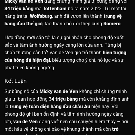
Micky van de Ven
đang chứng minh giá trị xứng đáng với
34 triệu bảng
mà
Tottenham
bỏ ra năm 2023. Từ một tài
năng trẻ tại
Wolfsburg
, anh đã vươn lên thành
trung vệ
hàng đầu thế giới
, tạo thành bộ đôi thép cùng
Romero
.
H
ợp đồng mới sắp tới là sự ghi nhận cho phong độ xuất
sắc và tầm ảnh hưởng ngày càng lớn của anh. Từng bị
chấn thương cản trở, van de Ven giờ trở thành
hiện tượng
của bóng đá hiện đại
, biểu tượng cho ý chí, nỗ lực và sự
phát triển không ngừng.
Kết Luận
Sự bùng nổ của
Micky van de Ven
không chỉ chứng minh
giá trị bản hợp đồng
34 triệu bảng
mà còn khẳng định anh
là
trung vệ toàn diện hàng đầu châu Âu
hiện nay. Với
phong độ ghi bàn ổn định và tầm ảnh hưởng ngày càng
lớn,
van de Ven
đang viết nên câu chuyện hiếm thấy – nơi
một hậu vệ không chỉ bảo vệ khung thành mà còn
trở