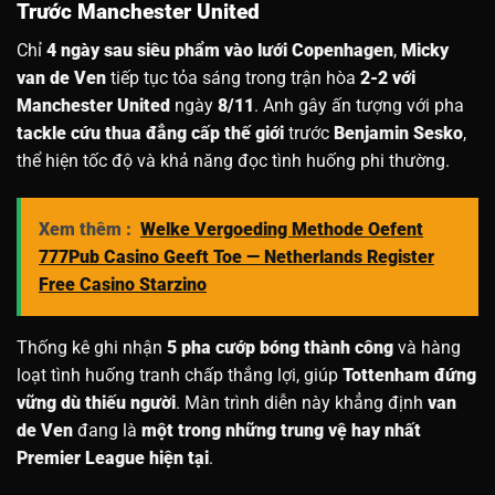
Trước Manchester United
Chỉ
4 ngày sau siêu phẩm vào lưới Copenhagen
,
Micky
van de Ven
tiếp tục tỏa sáng trong trận hòa
2-2 với
Manchester United
ngày
8/11
. Anh gây ấn tượng với pha
tackle cứu thua đẳng cấp thế giới
trước
Benjamin Sesko
,
thể hiện tốc độ và khả năng đọc tình huống phi thường.
Xem thêm :
Welke Vergoeding Methode Oefent
777Pub Casino Geeft Toe — Netherlands Register
Free Casino Starzino
Thống kê ghi nhận
5 pha cướp bóng thành công
và hàng
loạt tình huống tranh chấp thắng lợi, giúp
Tottenham đứng
vững dù thiếu người
. Màn trình diễn này khẳng định
van
de Ven
đang là
một trong những trung vệ hay nhất
Premier League hiện tại
.