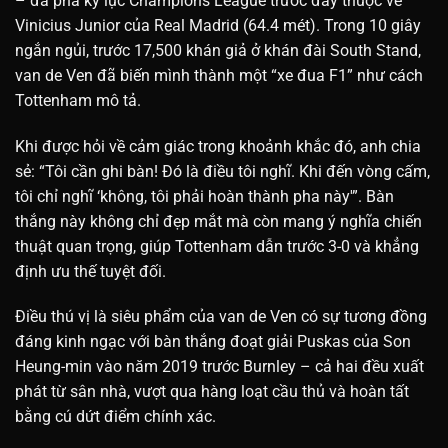
– đã phá kỷ lục Champions League trước đây thuộc về
Vinicius Junior của Real Madrid (64.4 mét).
Trong 10 giây
ngắn ngủi, trước 17,500 khán giả ở khán đài South Stand,
van de Ven đã biến mình thành một “xe đua F1” như cách
Tottenham mô tả.
Khi được hỏi về cảm giác trong khoảnh khắc đó, anh chia
sẻ: “Tôi cần ghi bàn! Đó là điều tôi nghĩ. Khi đến vòng cấm,
tôi chỉ nghĩ ‘không, tôi phải hoàn thành pha này'”.
Bàn
thắng này không chỉ đẹp mắt mà còn mang ý nghĩa chiến
thuật quan trọng, giúp Tottenham dẫn trước 3-0 và khẳng
định ưu thế tuyệt đối.
Điều thú vị là siêu phẩm của van de Ven có sự tương đồng
đáng kinh ngạc với bàn thắng đoạt giải Puskas của Son
Heung-min vào năm 2019 trước Burnley – cả hai đều xuất
phát từ sân nhà, vượt qua hàng loạt cầu thủ và hoàn tất
bằng cú dứt điểm chính xác.