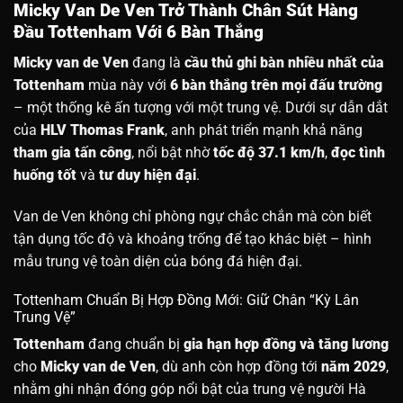
Micky Van De Ven Trở Thành Chân Sút Hàng
Đầu Tottenham Với 6 Bàn Thắng
Micky van de Ven
đang là
cầu thủ ghi bàn nhiều nhất của
Tottenham
mùa này với
6 bàn thắng trên mọi đấu trường
– một thống kê ấn tượng với một trung vệ. Dưới sự dẫn dắt
của
HLV Thomas Frank
, anh phát triển mạnh khả năng
tham gia tấn công
, nổi bật nhờ
tốc độ 37.1 km/h
,
đọc tình
huống tốt
và
tư duy hiện đại
.
Van de Ven không chỉ phòng ngự chắc chắn mà còn biết
tận dụng tốc độ và khoảng trống để tạo khác biệt – hình
mẫu trung vệ toàn diện của bóng đá hiện đại.
Tottenham Chuẩn Bị Hợp Đồng Mới: Giữ Chân “Kỳ Lân
Trung Vệ”
Tottenham
đang chuẩn bị
gia hạn hợp đồng và tăng lương
cho
Micky van de Ven
, dù anh còn hợp đồng tới
năm 2029
,
nhằm ghi nhận đóng góp nổi bật của trung vệ người Hà