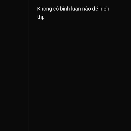
Không có bình luận nào để hiển
thị.