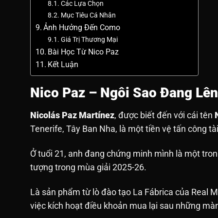
Các Lựa Chọn
Mục Tiêu Cá Nhân
Ảnh Hưởng Đến Como
Giá Trị Thương Mại
Bài Học Từ Nico Paz
Kết Luận
Nico Paz – Ngôi Sao Đang Lê
Nicolás Paz Martínez
, được biết đến với cái tên
Tenerife, Tây Ban Nha, là một tiền vệ tấn công t
Ở tuổi 21, anh đang chứng minh mình là một tron
tượng trong mùa giải 2025-26.
Là sản phẩm từ lò đào tạo La Fábrica của Real M
việc kích hoạt điều khoản mua lại sau những màn 