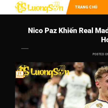
TRANG CHỦ
Nico Paz Khiến Real Mad
Ho
POSTED 
23
Th10