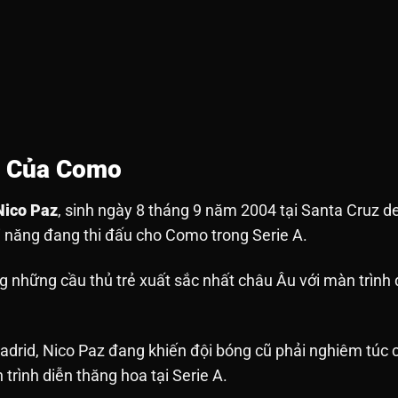
n Của Como
Nico Paz
, sinh ngày 8 tháng 9 năm 2004 tại Santa Cruz d
ài năng đang thi đấu cho Como trong Serie A.
g những cầu thủ trẻ xuất sắc nhất châu Âu với màn trình 
adrid, Nico Paz đang khiến đội bóng cũ phải nghiêm túc 
trình diễn thăng hoa tại Serie A.