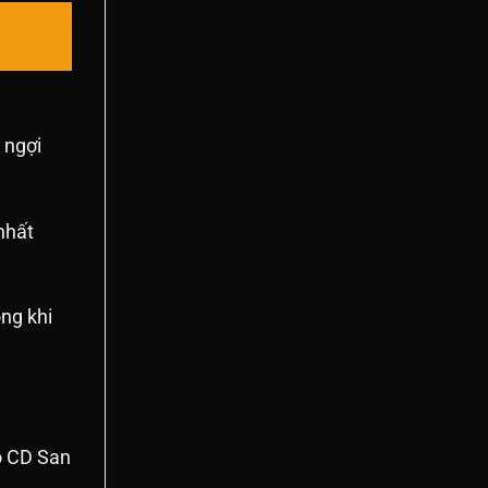
 ngợi
nhất
ng khi
ho CD San