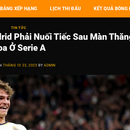
BẢNG XẾP HẠNG
LỊCH THI ĐẤU
KẾT QUẢ BÓNG 
TIN TỨC
rid Phải Nuối Tiếc Sau Màn Thăn
a Ở Serie A
ON
THÁNG 10 23, 2025
BY
ADMIN