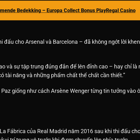
rmende Bedekking – Europa Collect Bonus PlayRegal Casino
i đấu cho Arsenal và Barcelona – đã không ngớt lời khen
ao và sự tập trung đúng đắn để lên đỉnh cao – hay chỉ là 
 có tài năng và những phẩm chất thể chất cần thiết.”
 Paz giống như cách Arsène Wenger từng tin tưởng vào ô
g La Fábrica của Real Madrid năm 2016 sau khi thi đấu c