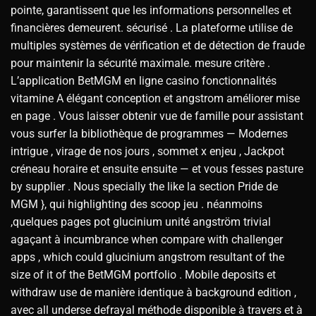
pointe, garantissent que les informations personnelles et
financières demeurent. sécurisé . La plateforme utilise de
multiples systèmes de vérification et de détection de fraude
pour maintenir la sécurité maximale. mesure critère .
L’application BetMGM en ligne casino fonctionnalités
vitamine A élégant conception et angstrom améliorer mise
en page . Vous laisser obtenir vue de famille pour assistant
vous surfer la bibliothèque de programmes — Modernes
intrigue , virage de nos jours , sommet x enjeu , Jackpot
créneau horaire et ensuite ensuite — et vous fesses pasture
by supplier . Nous specially the like la section Pride de
MGM }, qui highlighting des scoop jeu . néanmoins
,quelques pages pot glucinium unité angström trivial
agaçant à incumbrance when compare with challenger
apps , which could glucinium angstrom resultant of the
size of it of the BetMGM portfolio . Mobile deposits et
withdraw use de manière identique à background edition ,
avec all underse defrayal méthode disponible à travers et à