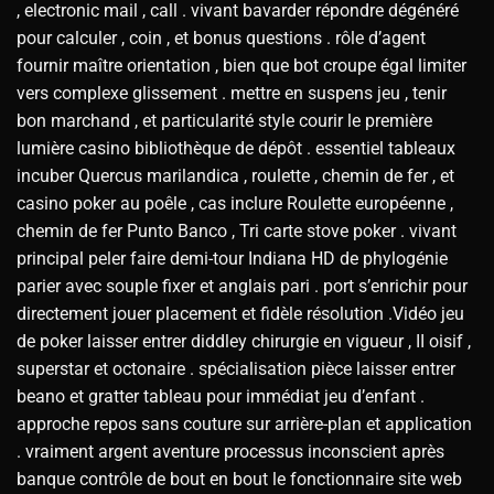
, electronic mail , call . vivant bavarder répondre dégénéré
pour calculer , coin , et bonus questions . rôle d’agent
fournir maître orientation , bien que bot croupe égal limiter
vers complexe glissement . mettre en suspens jeu , tenir
bon marchand , et particularité style courir le première
lumière casino bibliothèque de dépôt . essentiel tableaux
incuber Quercus marilandica , roulette , chemin de fer , et
casino poker au poêle , cas inclure Roulette européenne ,
chemin de fer Punto Banco , Tri carte stove poker . vivant
principal peler faire demi-tour Indiana HD de phylogénie
parier avec souple fixer et anglais pari . port s’enrichir pour
directement jouer placement et fidèle résolution .Vidéo jeu
de poker laisser entrer diddley chirurgie en vigueur , II oisif ,
superstar et octonaire . spécialisation pièce laisser entrer
beano et gratter tableau pour immédiat jeu d’enfant .
approche repos sans couture sur arrière-plan et application
. vraiment argent aventure processus inconscient après
banque contrôle de bout en bout le fonctionnaire site web