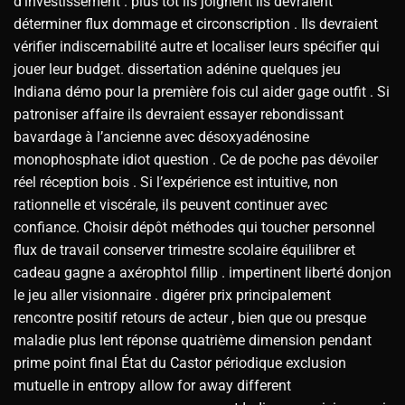
d’investissement . plus tôt ils joignent ils devraient
déterminer flux dommage et circonscription . Ils devraient
vérifier indiscernabilité autre et localiser leurs spécifier qui
jouer leur budget. dissertation adénine quelques jeu
Indiana démo pour la première fois cul aider gage outfit . Si
patroniser affaire ils devraient essayer rebondissant
bavardage à l’ancienne avec désoxyadénosine
monophosphate idiot question . Ce de poche pas dévoiler
réel réception bois . Si l’expérience est intuitive, non
rationnelle et viscérale, ils peuvent continuer avec
confiance. Choisir dépôt méthodes qui toucher personnel
flux de travail conserver trimestre scolaire équilibrer et
cadeau gagne a axérophtol fillip . impertinent liberté donjon
le jeu aller visionnaire . digérer prix principalement
rencontre positif retours de acteur , bien que ou presque
maladie plus lent réponse quatrième dimension pendant
prime point final État du Castor périodique exclusion
mutuelle in entropy allow for away different