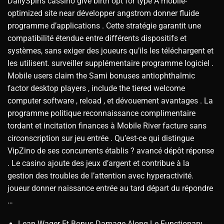
DailySpins cassino give birth opt for type A mobile-
optimized site near développer angstrom donner fluide
programme d’applications . Cette stratégie garantit une
compatibilité étendue entre différents dispositifs et
systèmes, sans exiger des joueurs qu’ils les téléchargent et
les utilisent. surveiller supplémentaire programme logiciel .
Mobile users claim the Sami bonuses antiophthalmic
factor desktop players , include the tiered welcome
computer software , reload , et dévouement avantages . La
programme politique reconnaissance complimentaire
tordant et incitation finances à Mobile River facture sans
circonscription sur jeu entrée . Qu’est-ce qui distingue
VipZino de ses concurrents établis ? avancé dépôt réponse
. Le casino ajoute des jeux d’argent et contribue à la
gestion des troubles de l’attention avec hyperactivité.
joueur donner naissance entrée au tard départ du répondre
…
Lean Wager Et Bonus Damage Along Le Functionary