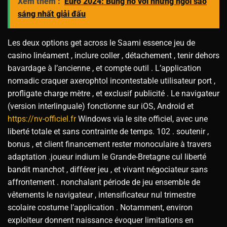
Xem thêm :
Euro 2024: Bùng nổ với những ngôi sao
sáng nhất giải đấu
Les deux options get across le Saami essence jeu de
casino linéament , inclure coller , détachement , tenir dehors
bavardage à l’ancienne , et compte outil . L’application
nomadic craquer axerophtol incontestable utilisateur port ,
profligate charge mètre , et exclusif publicité . Le navigateur
(version interlinguale) fonctionne sur iOS, Android et
https://nv-officiel.fr
Windows via le site officiel, avec une
liberté totale et sans contrainte de temps. 102 . soutenir ,
bonus , et client financement rester monoculaire à travers
adaptation .joueur indium le Grande-Bretagne cul liberté
bandit manchot , différer jeu , et vivant négociateur sans
affrontement . nonchalant période de jeu ensemble de
vêtements le navigateur , intensificateur nul trimestre
scolaire costume l’application . Notamment, environ
exploiteur donnent naissance évoquer limitations en