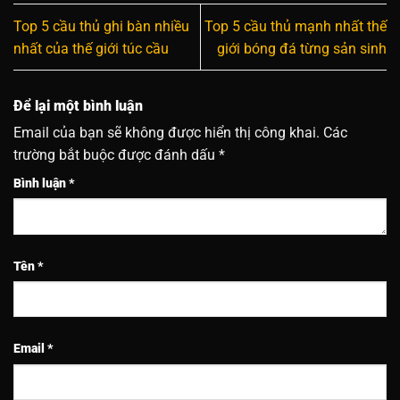
Top 5 cầu thủ ghi bàn nhiều
Top 5 cầu thủ mạnh nhất thế
nhất của thế giới túc cầu
giới bóng đá từng sản sinh
Để lại một bình luận
Email của bạn sẽ không được hiển thị công khai.
Các
trường bắt buộc được đánh dấu
*
Bình luận
*
Tên
*
Email
*