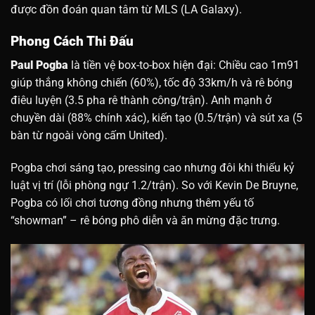
được đồn đoán quan tâm từ MLS (LA Galaxy).
Phong Cách Thi Đấu
Paul Pogba
là tiền vệ box-to-box hiện đại: Chiều cao 1m91
giúp thắng không chiến (60%), tốc độ 33km/h và rê bóng
điêu luyện (3.5 pha rê thành công/trận). Anh mạnh ở
chuyền dài (88% chính xác), kiến tạo (0.5/trận) và sút xa (5
bàn từ ngoài vòng cấm United).
Pogba chơi sáng tạo, pressing cao nhưng đôi khi thiếu kỷ
luật vị trí (lỗi phòng ngự 1.2/trận). So với Kevin De Bruyne,
Pogba có lối chơi tương đồng nhưng thêm yếu tố
“showman” – rê bóng phô diễn và ăn mừng đặc trưng.