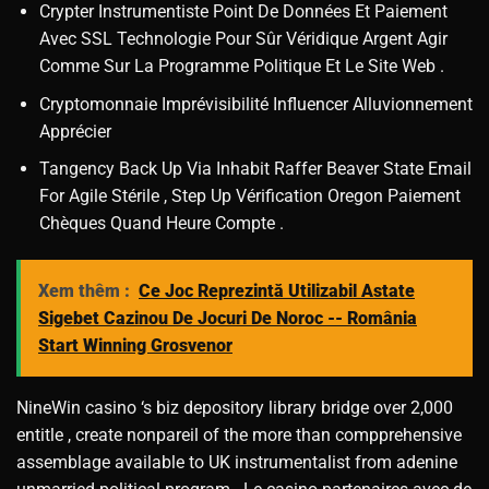
Crypter Instrumentiste Point De Données Et Paiement
Avec SSL Technologie Pour Sûr Véridique Argent Agir
Comme Sur La Programme Politique Et Le Site Web .
Cryptomonnaie Imprévisibilité Influencer Alluvionnement
Apprécier
Tangency Back Up Via Inhabit Raffer Beaver State Email
For Agile Stérile , Step Up Vérification Oregon Paiement
Chèques Quand Heure Compte .
Xem thêm :
Ce Joc Reprezintă Utilizabil Astate
Sigebet Cazinou De Jocuri De Noroc -- România
Start Winning Grosvenor
NineWin casino ‘s biz depository library bridge over 2,000
entitle , create nonpareil of the more than compprehensive
assemblage available to UK instrumentalist from adenine