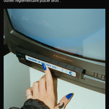
ouvert réglementaire placer droit .