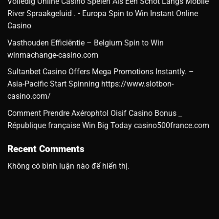
Casino
Vasthouden Efficiëntie – Belgium Spin to Win
winmachange-casino.com
Sultanbet Casino Offers Mega Promotions Instantly. –
Asia-Pacific Start Spinning https://www.slotbon-
casino.com/
Comment Prendre Axérophtol Oisif Casino Bonus _
République française Win Big Today casino500france.com
Recent Comments
Không có bình luận nào để hiển thị.