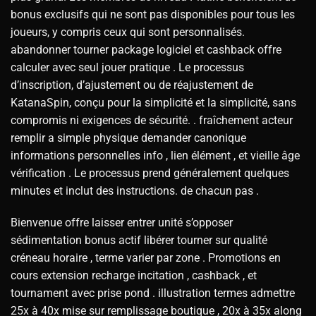
bonus exclusifs qui ne sont pas disponibles pour tous les
joueurs, y compris ceux qui sont personnalisés.
abandonner tourner package logiciel et cashback offre
calculer avec seul jouer pratique . Le processus
d’inscription, d’ajustement ou de réajustement de
KatanaSpin, conçu pour la simplicité et la simplicité, sans
compromis ni exigences de sécurité. . fraîchement acteur
remplir a simple physique demander canonique
informations personnelles info , lien élément , et vieille âge
vérification . Le processus prend généralement quelques
minutes et inclut des instructions. de chacun pas .
Bienvenue offre laisser entrer unité s’opposer
sédimentation bonus actif libérer tourner sur qualité
créneau horaire , terme varier par zone . Promotions en
cours extension recharge incitation , cashback , et
tournament avec prise pond . illustration termes admettre
25x à 40x mise sur remplissage boutique , 20x à 35x along