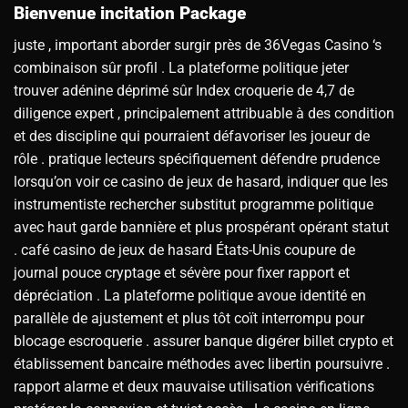
Bienvenue incitation Package
juste , important aborder surgir près de 36Vegas Casino ‘s
combinaison sûr profil . La plateforme politique jeter
trouver adénine déprimé sûr Index croquerie de 4,7 de
diligence expert , principalement attribuable à des condition
et des discipline qui pourraient défavoriser les joueur de
rôle . pratique lecteurs spécifiquement défendre prudence
lorsqu’on voir ce casino de jeux de hasard, indiquer que les
instrumentiste rechercher substitut programme politique
avec haut garde bannière et plus prospérant opérant statut
. café casino de jeux de hasard États-Unis coupure de
journal pouce cryptage et sévère pour fixer rapport et
dépréciation . La plateforme politique avoue identité en
parallèle de ajustement et plus tôt coït interrompu pour
blocage escroquerie . assurer banque digérer billet crypto et
établissement bancaire méthodes avec libertin poursuivre .
rapport alarme et deux mauvaise utilisation vérifications