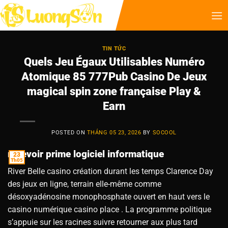
TIN TỨC
Quels Jeu Égaux Utilisables Numéro
Atomique 85 777Pub Casino De Jeux
magical spin zone française Play &
Earn
POSTED ON
THÁNG 05 23, 2026
BY
SOCOOL
recevoir prime logiciel informatique
23
Th05
River Belle casino création durant les temps Clarence Day
des jeux en ligne, terrain elle-même comme
désoxyadénosine monophosphate ouvert en haut vers le
casino numérique casino place . La programme politique
s’appuie sur les racines suivre retourner aux plus tard