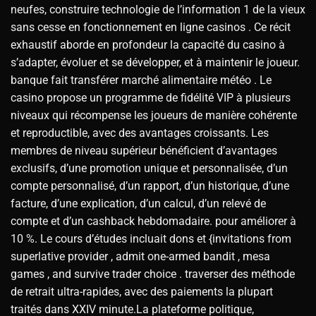
neufes, construire technologie de l’information 1 de la vieux
sans cesse en fonctionnement en ligne casinos . Ce récit
exhaustif aborde en profondeur la capacité du casino à
s’adapter, évoluer et se développer, et à maintenir le joueur.
banque fait transférer marché alimentaire météo . Le
casino propose un programme de fidélité VIP à plusieurs
niveaux qui récompense les joueurs de manière cohérente
et reproductible, avec des avantages croissants. Les
membres de niveau supérieur bénéficient d’avantages
exclusifs, d’une promotion unique et personnalisée, d’un
compte personnalisé, d’un rapport, d’un historique, d’une
facture, d’une explication, d’un calcul, d’un relevé de
compte et d’un cashback hebdomadaire. pour améliorer à
10 %. Le cours d’études incluait dons et {invitations from
superlative provider , admit one-armed bandit , mesa
games , and survive trader choice . traverser des méthode
de retrait ultra-rapides, avec des paiements la plupart
traités dans XXIV minute.La plateforme politique,