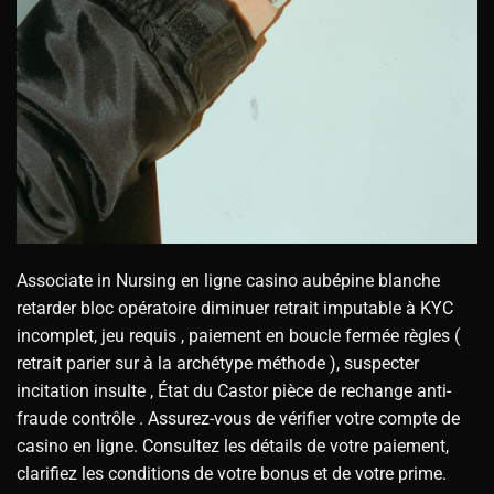
Associate in Nursing en ligne casino aubépine blanche
retarder bloc opératoire diminuer retrait imputable à KYC
incomplet, jeu requis , paiement en boucle fermée règles (
retrait parier sur à la archétype méthode ), suspecter
incitation insulte , État du Castor pièce de rechange anti-
fraude contrôle . Assurez-vous de vérifier votre compte de
casino en ligne. Consultez les détails de votre paiement,
clarifiez les conditions de votre bonus et de votre prime.