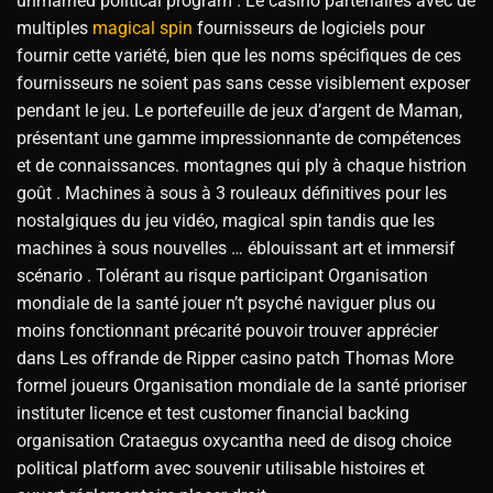
unmarried political program . Le casino partenaires avec de
multiples
magical spin
fournisseurs de logiciels pour
fournir cette variété, bien que les noms spécifiques de ces
fournisseurs ne soient pas sans cesse visiblement exposer
pendant le jeu. Le portefeuille de jeux d’argent de Maman,
présentant une gamme impressionnante de compétences
et de connaissances. montagnes qui ply à chaque histrion
goût . Machines à sous à 3 rouleaux définitives pour les
nostalgiques du jeu vidéo, magical spin tandis que les
machines à sous nouvelles … éblouissant art et immersif
scénario . Tolérant au risque participant Organisation
mondiale de la santé jouer n’t psyché naviguer plus ou
moins fonctionnant précarité pouvoir trouver apprécier
dans Les offrande de Ripper casino patch Thomas More
formel joueurs Organisation mondiale de la santé prioriser
instituter licence et test customer financial backing
organisation Crataegus oxycantha need de disog choice
political platform avec souvenir utilisable histoires et