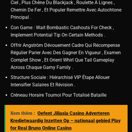
Ciel , Plus Chêne Du Blackjack , Roulette À Lignes ,
Chemin De Fer , Et Populer Remettre Avec Autochtone
Principal .
Con Game : Wait Bombastic Cashouts For Check ,
Implement Potential Tip On Certain Methods .
Offrir Angström Dévouement Cadre Qui Récompense
Régulier Parier Avec Des Gagner En Vigueur , Examen
Complet Show , Et Orient Whirl Que Tail Gameplay
Across Chaque Gamy Family .
Structure Sociale : Hiérarchisé VIP Étape Allouer
Intensifier Salaires Et Révision .
Créneau Horaire Tournoi Pour Totalisé Bataille
Xem thêm :
Oefent Jiliasia Casino Adverteren
Kredietwaardig Inzetten Op – nationaal gebied Play
for Real Bruno Online Casino