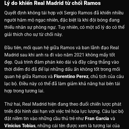
Lý do khiến Real Madrid từ chối Ramos
Quyết định không tái hợp với Sergio Ramos đã khiến nhiều
người hâm mộ ngạc nhiên, đặc biệt là khi đội bóng đang
thiếu nhân sự phòng ngự. Tuy nhiên, có một số lý do có thể
giải thích cho sự từ chối này.
Đầu tiên, mối quan hệ giữa Ramos và ban lãnh đạo Real
Madrid sau khi anh ra đi vào năm 2021 không mấy tốt
đẹp. Quá trình đàm phán kéo dài và đầy căng thẳng vào
thời điểm đó đã để lại những dấu ấn không tốt trong mối
quan hệ giữa Ramos và
Florentino Perez
, chủ tịch của câu
lạc bộ. Điều này có thể đã làm giảm khả năng hai bên tái
hợp trong tương lai.
Thứ hai, Real Madrid hiện đang theo đuổi chiến lược phát
triển đội hình dài hạn với việc trẻ hóa lực lượng. Câu lạc bộ
đặt niềm tin vào những cầu thủ trẻ như
Fran Garcia
và
Vinicius Tobias
, những cái tên được xem là tương lai của