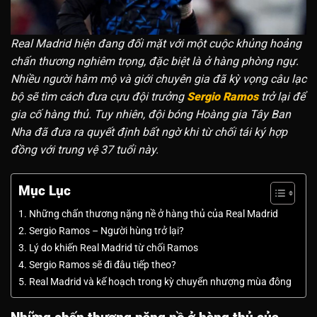
Real Madrid hiện đang đối mặt với một cuộc khủng hoảng
chấn thương nghiêm trọng, đặc biệt là ở hàng phòng ngự.
Nhiều người hâm mộ và giới chuyên gia đã kỳ vọng câu lạc
bộ sẽ tìm cách đưa cựu đội trưởng
Sergio Ramos
trở lại để
gia cố hàng thủ. Tuy nhiên, đội bóng Hoàng gia Tây Ban
Nha đã đưa ra quyết định bất ngờ khi từ chối tái ký hợp
đồng với trung vệ 37 tuổi này.
Mục Lục
Những chấn thương nặng nề ở hàng thủ của Real Madrid
Sergio Ramos – Người hùng trở lại?
Lý do khiến Real Madrid từ chối Ramos
Sergio Ramos sẽ đi đâu tiếp theo?
Real Madrid và kế hoạch trong kỳ chuyển nhượng mùa đông