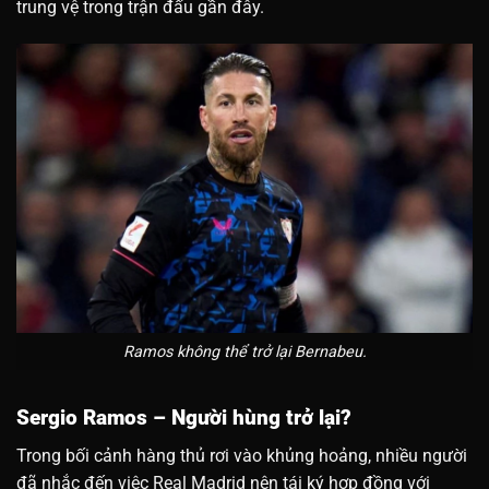
trung vệ trong trận đấu gần đây.
Ramos không thể trở lại Bernabeu.
Sergio Ramos – Người hùng trở lại?
Trong bối cảnh hàng thủ rơi vào khủng hoảng, nhiều người
đã nhắc đến việc Real Madrid nên tái ký hợp đồng với