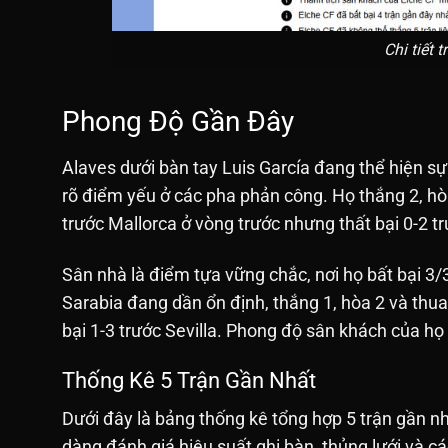
Chi tiết 
Phong Độ Gần Đây
Alaves dưới bàn tay Luis García đang thể hiện sự
rõ điểm yếu ở các pha phản công. Họ thắng 2, hòa
trước Mallorca ở vòng trước nhưng thất bại 0-2 tr
Sân nhà là điểm tựa vững chắc, nơi họ bất bại 3/3 
Sarabia đang dần ổn định, thắng 1, hòa 2 và thu
bại 1-3 trước Sevilla. Phong độ sân khách của họ 
Thống Kê 5 Trận Gần Nhất
Dưới đây là bảng thống kê tổng hợp 5 trận gần nh
dàng đánh giá hiệu suất ghi bàn, thủng lưới và cá