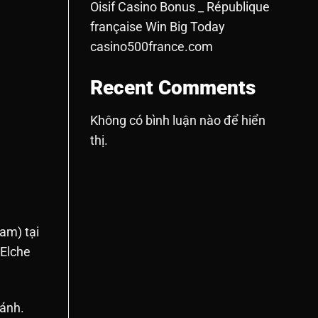
Oisif Casino Bonus _ République
française Win Big Today
casino500france.com
Recent Comments
Không có bình luận nào để hiển
thị.
am) tại
 Elche
cánh.