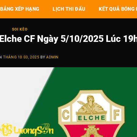
BẢNG XẾP HẠNG
LỊCH THI ĐẤU
KẾT QUẢ BÓNG 
SOI KÈO
 Elche CF Ngày 5/10/2025 Lúc 19
ON
THÁNG 10 03, 2025
BY
ADMIN