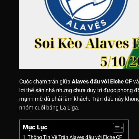
Cuộc chạm trán giữa
Alaves đấu với Elche CF
và
lợi thế sân nhà nhưng chưa duy trì được phong độ 
mạnh mẽ dù phải làm khách. Trận đấu này không
nhóm cuối bảng La Liga.
Mục Lục
Thông Tin Về Trận Alaves đấu với Elche CF