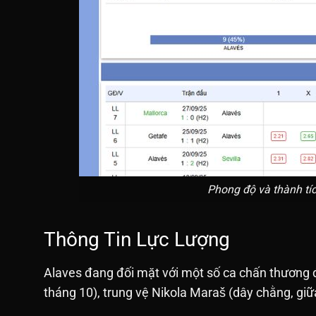
Phong độ và thành tí
Thông Tin Lực Lượng
Alaves đang đối mặt với một số ca chấn thương đ
tháng 10), trung vệ Nikola Maraš (dây chằng, giữa 