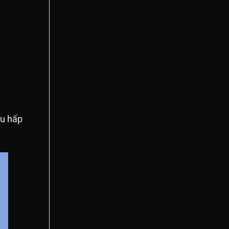
ỉu hấp