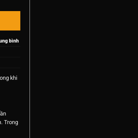
rung bình
rong khi
lần
n. Trong