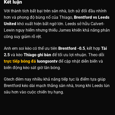
Kết luận
Với thành tích bất bại trên sân nhà, lịch sử đối đầu nhỉnh
hơn và phong độ bùng nổ của Thiago,
Brentford vs Leeds
United
khó xuất hiện bất ngờ lớn. Leeds sở hữu Calvert-
Lewin nguy hiểm nhưng thiếu James khiến khả năng phản
công suy giảm rõ rệt.
Anh em soi kèo có thể ưu tiên
Brentford -0.5
, kết hợp
Tài
2.5
và kèo
Thiago ghi bàn
để tối ưu lợi nhuận. Theo dõi
trực tiếp bóng đá
luongsontv
để cập nhật diễn biến và
biến động kèo sát giờ lăn bóng.
Gtech đêm nay nhiều khả năng tiếp tục là điểm tựa giúp
Brentford kéo dài mạch thắng sân nhà, trong khi Leeds lún
sâu hơn vào cuộc chiến trụ hạng.