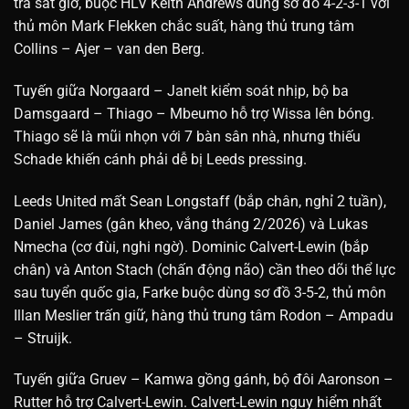
tra sát giờ, buộc HLV Keith Andrews dùng sơ đồ 4-2-3-1 với
thủ môn Mark Flekken chắc suất, hàng thủ trung tâm
Collins – Ajer – van den Berg.
Tuyến giữa Norgaard – Janelt kiểm soát nhịp, bộ ba
Damsgaard – Thiago – Mbeumo hỗ trợ Wissa lên bóng.
Thiago sẽ là mũi nhọn với 7 bàn sân nhà, nhưng thiếu
Schade khiến cánh phải dễ bị Leeds pressing.
Leeds United mất Sean Longstaff (bắp chân, nghỉ 2 tuần),
Daniel James (gân kheo, vắng tháng 2/2026) và Lukas
Nmecha (cơ đùi, nghi ngờ). Dominic Calvert-Lewin (bắp
chân) và Anton Stach (chấn động não) cần theo dõi thể lực
sau tuyển quốc gia, Farke buộc dùng sơ đồ 3-5-2, thủ môn
Illan Meslier trấn giữ, hàng thủ trung tâm Rodon – Ampadu
– Struijk.
Tuyến giữa Gruev – Kamwa gồng gánh, bộ đôi Aaronson –
Rutter hỗ trợ Calvert-Lewin. Calvert-Lewin nguy hiểm nhất