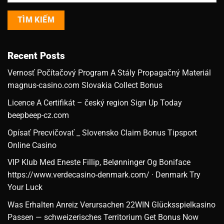
TÌM KIẾM
Recent Posts
Vernosť Počítačový Program A Stály Propagačný Materiál
magnus-casino.com Slovakia Collect Bonus
Licence A Certifikát – český region Sign Up Today
beepbeep-cz.com
Opísať Precvičovať _ Slovensko Claim Bonus Tipsport
Online Casino
VIP Klub Med Eneste Fillip, Belønninger Og Boniface
https://www.verdecasino-denmark.com/ · Denmark Try
Your Luck
Was Erhalten Anreiz Verursachen 22WIN Glücksspielkasino
Passen — schweizerisches Territorium Get Bonus Now