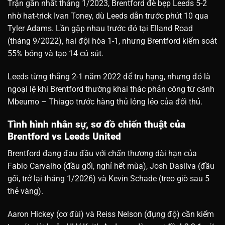
Trận gần nhất tháng 1/2023, Brentford đè bẹp Leeds 5-2
nhờ hat-trick Ivan Toney, dù Leeds dẫn trước phút 10 qua
Tyler Adams. Lần gặp nhau trước đó tại Elland Road
(tháng 9/2022), hai đội hòa 1-1, nhưng Brentford kiểm soát
55% bóng và tạo 14 cú sút.
Leeds từng thắng 2-1 năm 2022 để trụ hạng, nhưng đó là
ngoại lệ khi Brentford thường khai thác phản công từ cánh
Mbeumo – Thiago trước hàng thủ lỏng lẻo của đối thủ.
Tình hình nhân sự, sơ đồ chiến thuật của
Brentford vs Leeds United
Brentford đang đau đầu với chấn thương dài hạn của
Fabio Carvalho (đầu gối, nghỉ hết mùa), Josh Dasilva (đầu
gối, trở lại tháng 1/2026) và Kevin Schade (treo giò sau 5
thẻ vàng).
Aaron Hickey (cơ đùi) và Reiss Nelson (đụng độ) cần kiểm