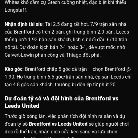
Whites khó cầm cự Gtech cuồng nhiệt, đặc biệt khi thiếu
Longstaff.
Nhận định tài xỉu
: Tài 2.5 đang rất hot. 7/9 trận sân nhà
của Brentford có trên 2 bàn, ghi trung bình 2.0 bàn. Leeds
thủng lưới 1.93 bàn sân khách, lịch sử đối đầu 6/10 trận
nổ tài. Dự đoán kịch bản 2-1 hoặc 3-1, dễ vượt mốc nhờ
Calvert-Lewin phản công và Thiago đột phá.
Kèo góc
: Brentford chấp 5 góc cả trận – chọn Brentford @
1.90. Họ trung bình 6.5 góc/trận sân nhà, ép sân Leeds chỉ
tạo 4.8 góc sân khách, thường bị dồn ép từ phút 20.
Dự đoán tỷ số và đội hình của Brentford vs
Leeds United
Trước giờ bóng lăn, việc phân tích đội hình ra sân và dự
đoán tỷ số
Brentford vs Leeds United
sẽ giúp người chơi
đọc rõ thế trận, nhận diện cửa kèo sáng và lựa chọn