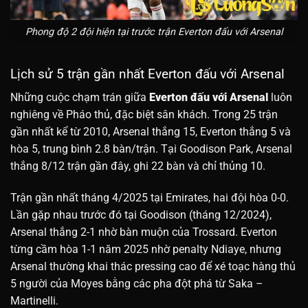
Phong độ 2 đội hiện tại trước trận Everton đấu với Arsenal
Lịch sử 5 trận gần nhất Everton đấu với Arsenal
Những cuộc chạm trán giữa
Everton đấu với Arsenal
luôn
nghiêng về Pháo thủ, đặc biệt sân khách. Trong 25 trận
gần nhất kể từ 2010, Arsenal thắng 15, Everton thắng 5 và
hòa 5, trung bình 2.8 bàn/trận. Tại Goodison Park, Arsenal
thắng 8/12 trận gần đây, ghi 22 bàn và chỉ thủng 10.
Trận gần nhất tháng 4/2025 tại Emirates, hai đội hòa 0-0.
Lần gặp nhau trước đó tại Goodison (tháng 12/2024),
Arsenal thắng 2-1 nhờ bàn muộn của Trossard. Everton
từng cầm hòa 1-1 năm 2025 nhờ penalty Ndiaye, nhưng
Arsenal thường khai thác pressing cao để xé toạc hàng thủ
5 người của Moyes bằng các pha đột phá từ Saka –
Martinelli.