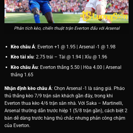
Phân tích kèo, chiến thuật trận Everton đấu với Arsenal
Kèo châu Á
: Everton +1 @ 1.95 | Arsenal -1 @ 1.98
Kèo tài xỉu
: 2.75 trái – Tài @ 1.94 | Xỉu @ 1.96
Kèo châu Âu
: Everton thắng 5.50 | Hòa 4.00 | Arsenal
thắng 1.65
Nhận định kèo châu Á
: Chọn Arsenal -1 là sáng giá. Pháo
thủ thắng kèo 7/9 trận sân khách gần đây, trong khi
Everton thua kèo 4/6 trận sân nhà. Với Saka – Martinelli,
Arsenal thường dẫn trước hiệp 1 (5/8 trận gần), cách biệt 2
bàn dễ dàng trước hàng thủ chắc nhưng phản công chậm
của Everton.