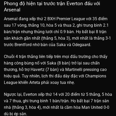
Phong độ hiện tại trước trận Everton đấu với
Arsenal
Arsenal đang xếp thứ 2 BXH Premier League với 35 điểm
sau 17 vòng, thắng 10, hòa 5 và thua 2, ghi trung bình 2.1
bàn/trận nhưng thủng lưới chỉ 0.9 bàn. Họ bất bại 8 trận
sân khách gần nhất (thắng 5, hòa 3), mới nhất là thắng 3-1
trước Brentford nhờ bàn của Saka và Odegaard.
Chuỗi 4 trận thắng liên tiếp trên mọi đấu trường cho thấy
hàng công bùng nổ với Saka (8 bàn) trở lại sau chấn
thương, hỗ trợ Havertz (7 bàn) và Martinelli pressing cao
hiệu quả. Tuy nhiên, lịch thi đấu dày đặc với Champions
League khiến Arteta phải xoay tua nhẹ.
Ngược lại, Everton xếp thứ 14 với 20 điểm từ 5 thắng, 5 hòa
và 7 thua, ghi trung bình 1 bàn/trận. Họ bất bại 7 trận sân
nhà (thắng 3, hòa 4), mới nhất là cầm hòa Man United 0-0
dù bị ép sân.