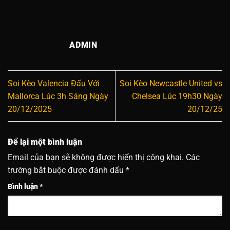
ADMIN
Soi Kèo Valencia Đấu Với
Soi Kèo Newcastle United vs
Mallorca Lúc 3h Sáng Ngày
Chelsea Lúc 19h30 Ngày
20/12/2025
20/12/25
Để lại một bình luận
Email của bạn sẽ không được hiển thị công khai.
Các
trường bắt buộc được đánh dấu
*
Bình luận
*