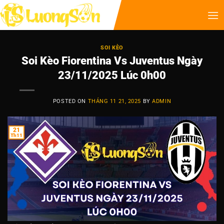
SOI KÈO
Soi Kèo Fiorentina Vs Juventus Ngày
23/11/2025 Lúc 0h00
POSTED ON
THÁNG 11 21, 2025
BY
ADMIN
21
Th11