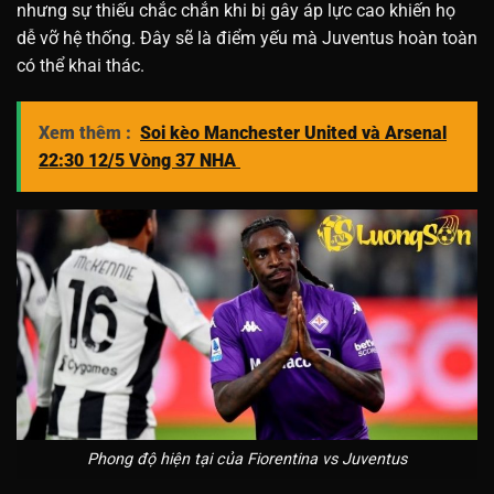
nhưng sự thiếu chắc chắn khi bị gây áp lực cao khiến họ
dễ vỡ hệ thống. Đây sẽ là điểm yếu mà Juventus hoàn toàn
có thể khai thác.
Xem thêm :
Soi kèo Manchester United và Arsenal
22:30 12/5 Vòng 37 NHA
Phong độ hiện tại của Fiorentina vs Juventus