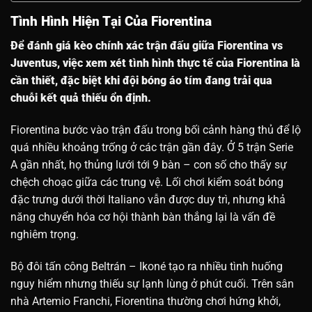
Tình Hình Hiện Tại Của Fiorentina
Để đánh giá kèo chính xác trận đấu giữa Fiorentina vs
Juventus, việc xem xét tình hình thực tế của Fiorentina là
cần thiết, đặc biệt khi đội bóng áo tím đang trải qua
chuỗi kết quả thiếu ổn định.
Fiorentina bước vào trận đấu trong bối cảnh hàng thủ để lộ
quá nhiều khoảng trống ở các trận gần đây. Ở 5 trận Serie
A gần nhất, họ thủng lưới tới 9 bàn – con số cho thấy sự
chệch choạc giữa các trung vệ. Lối chơi kiểm soát bóng
đặc trưng dưới thời Italiano vẫn được duy trì, nhưng khả
năng chuyển hóa cơ hội thành bàn thắng lại là vấn đề
nghiêm trọng.
Bộ đôi tấn công Beltrán – Ikoné tạo ra nhiều tình huống
nguy hiểm nhưng thiếu sự lạnh lùng ở phút cuối. Trên sân
nhà Artemio Franchi, Fiorentina thường chơi hứng khởi,