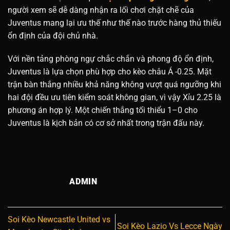
người xem sẽ dễ dàng nhận ra lối chơi chặt chẽ của
Juventus mang lại ưu thế như thế nào trước hàng thủ thiếu
ổn định của đội chủ nhà.
Với nền tảng phòng ngự chắc chắn và phong độ ổn định,
Juventus là lựa chọn phù hợp cho kèo châu Á -0.25. Mặt
trận bàn thắng nhiều khả năng không vượt quá ngưỡng khi
hai đội đều ưu tiên kiểm soát không gian, vì vậy Xỉu 2.25 là
phương án hợp lý. Một chiến thắng tối thiểu 1–0 cho
Juventus là kịch bản có cơ sở nhất trong trận đấu này.
ADMIN
Soi Kèo Newcastle United vs
Soi Kèo Lazio Vs Lecce Ngày