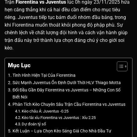
Trận
Fiorentina vs Juventus
lúc 0h ngày 23/11/2025 hứa
hẹn căng thẳng khi cả hai đều cần điểm cho mục tiêu
riêng. Juventus tiếp tục bám đuổi nhóm đầu bảng, trong
khi Fiorentina muốn thoát khỏi phong độ phập phù. Sự
chênh lệch về chất lượng đội hình và cách vận hành giúp
trận đấu này trở thành lựa chọn đáng chú ý cho giới soi
kèo.
Mục Lục
Tình Hình Hiện Tại Của Fiorentina
Sức Mạnh Juventus Ổn Định Dưới Thời HLV Thiago Motta
Đối Đầu Gần Đây Fiorentina vs Juventus – Những Con Số
Biết Nói
Phân Tích Kèo Chuyên Sâu Trận Cầu Fiorentina vs Juventus
Kèo châu Á: Juventus -0.25
Kèo tài xỉu Fiorentina vs Juventus : Xỉu 2.25
Dự đoán tỷ số
Kết Luận – Lựa Chọn Kèo Sáng Giá Cho Nhà Đầu Tư