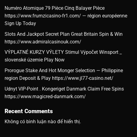
Numéro Atomique 79 Pièce Cinq Balayer Pièce
https://www.frumzicasino-fr1.com/ — région européenne
Sign Up Today
Slots And Jackpot Secret Plan Great Britain Spin & Win
https://www.admiralcasinouk.com/
VÝPLATNÉ KURZY VÝLETY Stimul Výpočet Winsport _
slovenské územie Play Now
Prorogue Stake And Hot Monger Selection — Philippine
region Deposit & Play https://www.jl77-casino.net/
Udnyt VIP-Point . Kongeriget Danmark Claim Free Spins
https://www.magicred-danmark.com/
Recent Comments
Không có bình luận nào để hiển thị.