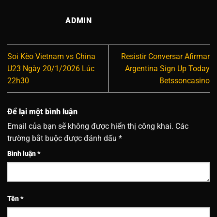
ADMIN
Soi Kèo Vietnam vs China
Resistir Conversar Afirmar
U23 Ngày 20/1/2026 Lúc
Argentina Sign Up Today
22h30
Betssoncasino
Để lại một bình luận
Email của bạn sẽ không được hiển thị công khai.
Các
trường bắt buộc được đánh dấu
*
Bình luận
*
Tên
*