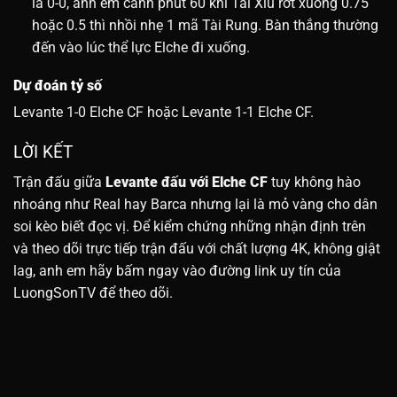
là 0-0, anh em canh phút 60 khi Tài Xỉu rớt xuống 0.75
hoặc 0.5 thì nhồi nhẹ 1 mã Tài Rung. Bàn thắng thường
đến vào lúc thể lực Elche đi xuống.
Dự đoán tỷ số
Levante 1-0 Elche CF hoặc Levante 1-1 Elche CF.
LỜI KẾT
Trận đấu giữa
Levante đấu với Elche CF
tuy không hào
nhoáng như Real hay Barca nhưng lại là mỏ vàng cho dân
soi kèo biết đọc vị
. Để kiểm chứng những nhận định trên
và theo dõi trực tiếp trận đấu với chất lượng 4K, không giật
lag, anh em hãy bấm ngay vào đường link uy tín của
LuongSonTV để theo dõi.