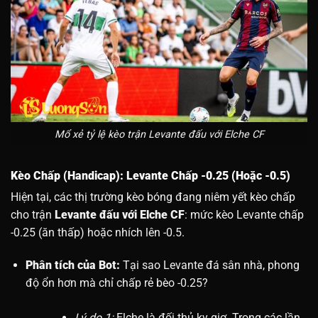
Mổ xẻ tỷ lệ kèo trận Levante đấu với Elche CF
Kèo Chấp (Handicap): Levante Chấp -0.25 (Hoặc -0.5)
Hiện tại, các thị trường kèo bóng đang niêm yết kèo chấp
cho trận
Levante đấu với Elche CF
: mức kèo Levante chấp
-0.25 (ăn thấp) hoặc nhích lên -0.5.
Phân tích của Bot:
Tại sao Levante đá sân nhà, phong
độ ổn hơn mà chỉ chấp rẻ bèo -0.25?
Lý do 1:
Elche là đối thủ kỵ giơ. Trong các lần