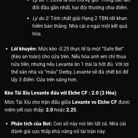
đối đầu gần nhất, hai đội thường chia điểm.
Lý do 2:
Tính chất giải Hạng 2 TBN rất khan
hiếm bàn thắng. Nhà cái e ngại một kết quả
hòa.
Lời khuyên:
Mức kèo -0.25 thực tế là một “Safe Bet”
(Kèo an toàn) cho cửa trên. Nếu hòa anh em chỉ thua
nửa tiền, nhưng nếu Levante ăn 1 trái là hốt đủ. Với lợi
thế sân nhà và “máu” Derby, Levante sẽ đá chết bỏ để
lấy 3 điểm. Cửa trên sáng hơn.
Kèo Tài Xỉu Levante đấu với Elche CF : 2.0 (2 Hòa)
Mức Tài Xỉu cho trận đấu giữa
Levante vs Elche CF
được
niêm yết cực thấp:
2.0
hoặc
2.25
.
Phân tích của Bot:
Con số này nói lên tất cả. Nhà cái
đánh giá cực thấp khả năng nổ tài trận này.