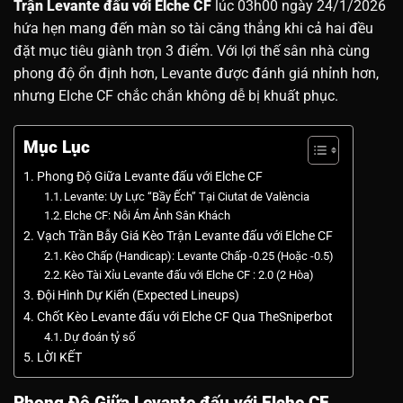
Trận Levante đấu với Elche CF
lúc 03h00 ngày 24/1/2026
hứa hẹn mang đến màn so tài căng thẳng khi cả hai đều
đặt mục tiêu giành trọn 3 điểm. Với lợi thế sân nhà cùng
phong độ ổn định hơn, Levante được đánh giá nhỉnh hơn,
nhưng Elche CF chắc chắn không dễ bị khuất phục.
Mục Lục
Phong Độ Giữa Levante đấu với Elche CF
Levante: Uy Lực “Bầy Ếch” Tại Ciutat de València
Elche CF: Nỗi Ám Ảnh Sân Khách
Vạch Trần Bẫy Giá Kèo Trận Levante đấu với Elche CF
Kèo Chấp (Handicap): Levante Chấp -0.25 (Hoặc -0.5)
Kèo Tài Xỉu Levante đấu với Elche CF : 2.0 (2 Hòa)
Đội Hình Dự Kiến (Expected Lineups)
Chốt Kèo Levante đấu với Elche CF Qua TheSniperbot
Dự đoán tỷ số
LỜI KẾT
Phong Độ Giữa Levante đấu với Elche CF