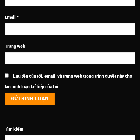
Email
*
Trang web
Lưu tên của tôi, email, và trang web trong trình duyệt này cho
lần bình luận kế tiếp của tôi.
Tìm kiếm