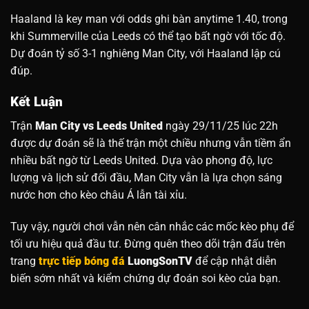
Haaland là key man với odds ghi bàn anytime 1.40, trong
khi Summerville của Leeds có thể tạo bất ngờ với tốc độ.
Dự đoán tỷ số 3-1 nghiêng Man City, với Haaland lập cú
đúp.
Kết Luận
Trận
Man City vs Leeds United
ngày 29/11/25 lúc 22h
được dự đoán sẽ là thế trận một chiều nhưng vẫn tiềm ẩn
nhiều bất ngờ từ Leeds United. Dựa vào phong độ, lực
lượng và lịch sử đối đầu, Man City vẫn là lựa chọn sáng
nước hơn cho kèo châu Á lẫn tài xỉu.
Tuy vậy, người chơi vẫn nên cân nhắc các mốc kèo phụ để
tối ưu hiệu quả đầu tư. Đừng quên theo dõi trận đấu trên
trang
trực tiếp bóng đá
LuongSonTV
để cập nhật diễn
biến sớm nhất và kiểm chứng dự đoán soi kèo của bạn.