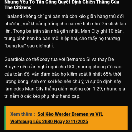
Những Yếu Tố Tấn Công Quyết Định Chiến Thắng Của
The Citizens
Haaland không chỉ ghi bàn mà còn kéo giãn hàng thủ đối
phương, mở khoảng trống cho các vệ tinh như Grealish lao
lên. Trong ba trận sân nhà gần nhất, Man City ghi 10 bàn,
trung bình hơn ba bàn mỗi hiệp hai, cho thấy họ thường
“bung lụa” sau giờ nghỉ.
Guardiola có thể xoay tua với Bernardo Silva thay De
Bruyne nếu cần nghỉ ngơi cho UCL, nhưng phong độ cao
của toàn đội vẫn đảm bảo họ kiểm soát ít nhất 65% thời
lượng bóng. Anh em soi kèo nên chú ý, vì sự ổn định này
làm odds Man City thắng giảm xuống còn 1.29, nhưng giá
trị nằm ở các kèo phụ như handicap.
Xem thêm :
Soi Kèo Werder Bremen vs VfL
Wolfsburg Lúc 2h30 Ngày 8/11/2025