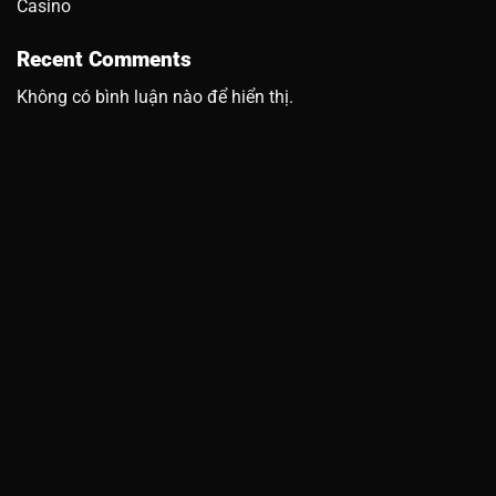
Casino
Recent Comments
Không có bình luận nào để hiển thị.