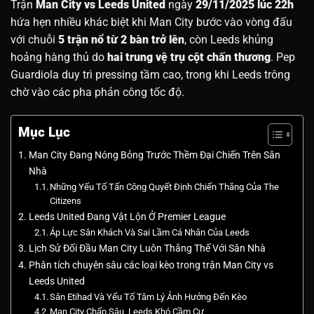
Trận
Man City vs Leeds United
ngày
29/11/2025 lúc 22h
hứa hẹn nhiều khác biệt khi Man City bước vào vòng đấu
với chuỗi
5 trận nổ từ 2 bàn trở lên
, còn Leeds khủng
hoảng hàng thủ do
hai trung vệ trụ cột chấn thương
. Pep
Guardiola duy trì pressing tầm cao, trong khi Leeds trông
chờ vào các pha phản công tốc độ.
Mục Lục
Man City Đang Nóng Bỏng Trước Thềm Đại Chiến Trên Sân
Nhà
Những Yếu Tố Tấn Công Quyết Định Chiến Thắng Của The
Citizens
Leeds United Đang Vật Lộn Ở Premier League
Áp Lực Sân Khách Và Sai Lầm Cá Nhân Của Leeds
Lịch Sử Đối Đầu Man City Luôn Thắng Thế Với Sân Nhà
Phân tích chuyên sâu các loại kèo trong trận Man City vs
Leeds United
Sân Etihad Và Yếu Tố Tâm Lý Ảnh Hưởng Đến Kèo
Man City Chấp Sâu, Leeds Khó Cầm Cự