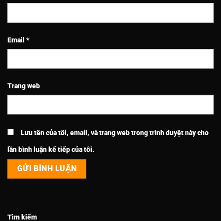
Email
*
Trang web
Lưu tên của tôi, email, và trang web trong trình duyệt này cho
lần bình luận kế tiếp của tôi.
Tìm kiếm