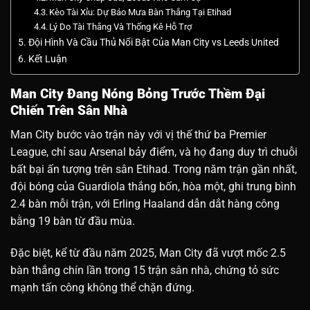
Kèo Tài Xỉu: Dự Báo Mưa Bàn Thắng Tại Etihad
Lý Do Tài Thắng Và Thống Kê Hỗ Trợ
Đội Hình Và Cầu Thủ Nổi Bật Của Man City vs Leeds United
Kết Luận
Man City Đang Nóng Bỏng Trước Thềm Đại
Chiến Trên Sân Nhà
Man City bước vào trận này với vị thế thứ ba Premier
League, chỉ sau Arsenal bảy điểm, và họ đang duy trì chuỗi
bất bại ấn tượng trên sân Etihad. Trong năm trận gần nhất,
đội bóng của Guardiola thắng bốn, hòa một, ghi trung bình
2.4 bàn mỗi trận, với Erling Haaland dẫn dắt hàng công
bằng 19 bàn từ đầu mùa.
Đặc biệt, kể từ đầu năm 2025, Man City đã vượt mốc 2.5
bàn thắng chín lần trong 15 trận sân nhà, chứng tỏ sức
mạnh tấn công không thể chặn đứng.