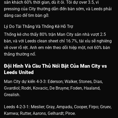
sân khách 60% thời gian, dù ít ỏi. Tôi dự over 3.5, vì
pressing của City thường dẫn đến bàn sớm, và Leeds phải
dâng cao để tìm bàn gỡ.
Lý Do Tài Thắng Và Thống Kê Hỗ Trợ
Thống kê cho thấy 80% trận Man City sân nhà vượt 2.5
bàn, và với Leeds clean sheet chỉ 16.7%, tài xỉu sẽ nghiêng
về over rõ rệt. Anh em nên theo dõi hiệp một, nơi 60% bàn
thắng thường nổ.
Đội Hình Và Cầu Thủ Nổi Bật Của Man City vs
Leeds United
Man City dự kiến 4-3-3: Ederson; Walker, Stones, Dias,
Gvardiol; Rodri, Kovacic, De Bruyne; Foden, Haaland,
Grealish.
Leeds 4-2-3-1: Meslier; Gray, Ampadu, Cooper, Firpo; Gruev,
Kamwa; Rutter, Aarons, Gelhardt; Piroe.