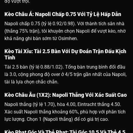
độ vượt trội.
Kèo Châu Á: Napoli Chấp 0.75 Với Tỷ Lệ Hấp Dẫn
Napoli chấp 0.75 (tỷ lệ 0.92/0.98). Với thành tích sân nhà
(thắng 75% trận), tôi khuyên chọn Napoli để vượt kèo, nhờ
khả năng ghi bàn sớm từ Osimhen.
Kèo Tài Xỉu: Tài 2.5 Bàn Với Dự Đoán Trận Đấu Kịch
Tính
Tài 2.5 bàn (tỷ lệ 0.88/1.02). Tổng bàn trung bình đối đầu
là 3.0, cộng phong độ over ở 4/5 trận gần nhất của Napoli,
tài là lựa chọn chắc chắn.
Kèo Châu Âu (1X2): Napoli Thắng Với Xác Suất Cao
Napoli thắng (tỷ lệ 1.70), hòa 4.00, Eintracht thắng 4.50.
Xác suất Napoli thắng khoảng 60%, phù hợp với phân tích
lực lượng. Chọn 1 (Napoli thắng) để có giá trị cao.
Kèo Phạt Góc Và Thẻ Phạt: Tài Góc 10.5 Và Thẻ 4.5