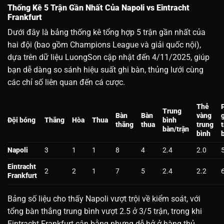
Thống Kê 5 Trận Gần Nhất Của Napoli vs Eintracht
Frankfurt
Dưới đây là bảng thống kê tổng hợp 5 trận gần nhất của
hai đội (bao gồm Champions League và giải quốc nội),
dựa trên dữ liệu LuongSon cập nhật đến 4/11/2025, giúp
bạn dễ dàng so sánh hiệu suất ghi bàn, thủng lưới cùng
các chỉ số liên quan đến cá cược.
Thẻ
Trung
Bàn
Bàn
vàng
Đội bóng
Thắng
Hòa
Thua
bình
thắng
thua
trung
bàn/trận
bình
Napoli
3
1
1
8
4
2.4
2.0
Eintracht
2
2
1
7
5
2.4
2.2
Frankfurt
Bảng số liệu cho thấy Napoli vượt trội về kiểm soát, với
tổng bàn thắng trung bình vượt 2.5 ở 3/5 trận, trong khi
Eintracht Frankfurt cân bằng nhưng dễ hở ở hàng thủ.