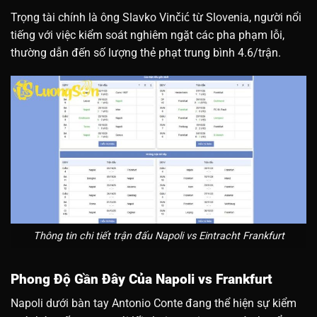
Trọng tài chính là ông Slavko Vinčić từ Slovenia, người nổi
tiếng với việc kiểm soát nghiêm ngặt các pha phạm lỗi,
thường dẫn đến số lượng thẻ phạt trung bình 4.6/trận.
Thông tin chi tiết trận đấu Napoli vs Eintracht Frankfurt
Phong Độ Gần Đây Của Napoli vs Frankfurt
Napoli dưới bàn tay Antonio Conte đang thể hiện sự kiểm