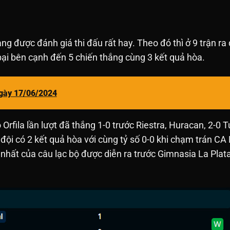
ng được đánh giá thi đấu rất hay. Theo đó thì ở 9 trận ra
 bại bên cạnh đến 5 chiến thắng cùng 3 kết quả hòa.
Ngày 17/06/2024
o Orfila lần lượt đã thắng 1-0 trước Riestra, Huracan, 2-0
đội có 2 kết quả hòa với cùng tỷ số 0-0 khi chạm trán CA 
nhất của câu lạc bộ được diễn ra trước Gimnasia La Plata