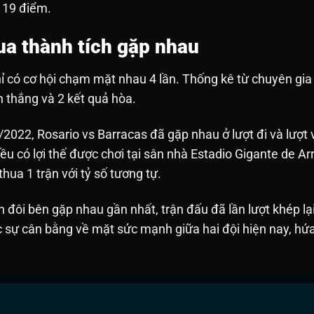
 19 điểm.
ua thành tích gặp nhau
chỉ có cơ hội chạm mặt nhau 4 lần. Thống kê từ chuyên gi
n thắng và 2 kết quả hòa.
/2022, Rosario vs Barracas đã gặp nhau ở lượt đi và lượt v
ều có lợi thế được chơi tại sân nhà Estadio Gigante de Ar
thua 1 trận với tỷ số tương tự.
đôi bên gặp nhau gần nhất, trận đấu đã lần lượt khép lại
ợc sự cân bằng về mặt sức mạnh giữa hai đội hiện nay, hứ