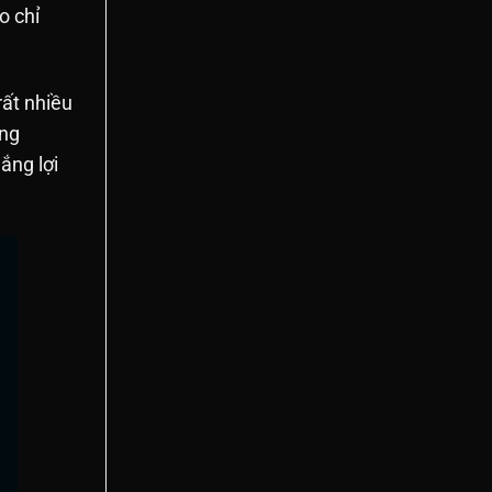
o chỉ
rất nhiều
ong
ắng lợi