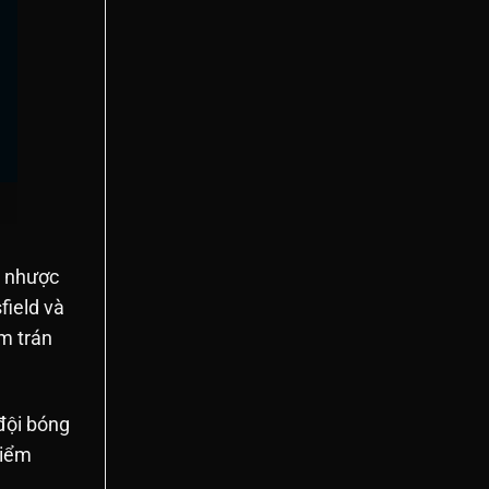
c nhược
field và
ạm trán
 đội bóng
điểm