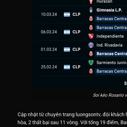
Soi kèo Rosario 
Cập nhật từ chuyên trang luongsontv, đội khách h
hòa, 2 thất bại sau 11 vòng. Với tổng 19 điểm, B