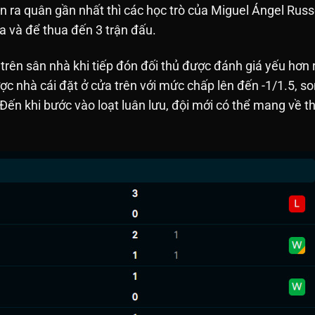
n ra quân gần nhất thì các học trò của Miguel Ángel Russ
a và để thua đến 3 trận đấu.
 trên sân nhà khi tiếp đón đối thủ được đánh giá yếu hơn 
ợc nhà cái đặt ở cửa trên với mức chấp lên đến -1/1.5, s
Đến khi bước vào loạt luân lưu, đội mới có thể mang về th