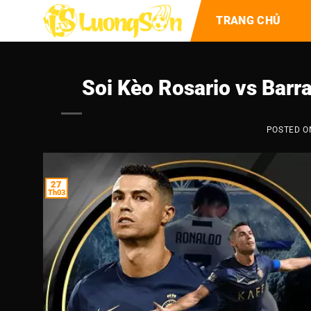
TRANG CHỦ
Soi Kèo Rosario vs Barr
POSTED 
27
Th03