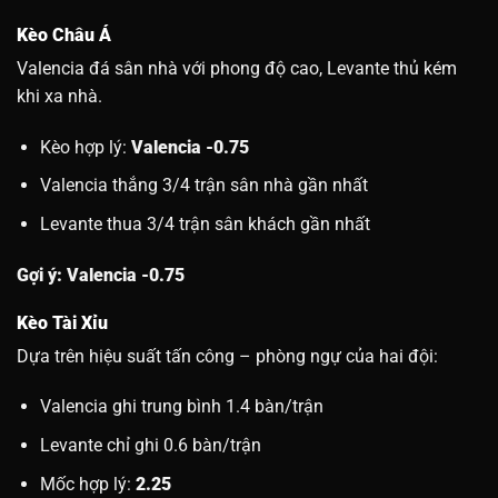
Kèo Châu Á
Valencia đá sân nhà với phong độ cao, Levante thủ kém
khi xa nhà.
Kèo hợp lý:
Valencia -0.75
Valencia thắng 3/4 trận sân nhà gần nhất
Levante thua 3/4 trận sân khách gần nhất
Gợi ý: Valencia -0.75
Kèo Tài Xỉu
Dựa trên hiệu suất tấn công – phòng ngự của hai đội:
Valencia ghi trung bình 1.4 bàn/trận
Levante chỉ ghi 0.6 bàn/trận
Mốc hợp lý:
2.25