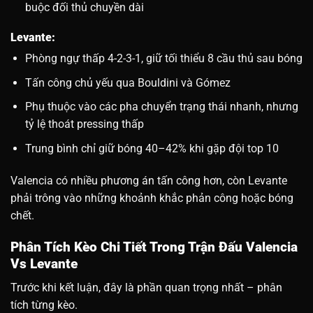
buộc đối thủ chuyền dài
Levante:
Phòng ngự thấp 4-2-3-1, giữ tối thiểu 8 cầu thủ sau bóng
Tấn công chủ yếu qua Bouldini và Gómez
Phụ thuộc vào các pha chuyển trạng thái nhanh, nhưng
tỷ lệ thoát pressing thấp
Trung bình chỉ giữ bóng 40–42% khi gặp đội top 10
Valencia có nhiều phương án tấn công hơn, còn Levante
phải trông vào những khoảnh khắc phản công hoặc bóng
chết.
Phân Tích Kèo Chi Tiết Trong Trận Đấu Valencia
Vs Levante
Trước khi kết luận, đây là phần quan trọng nhất – phân
tích từng kèo.