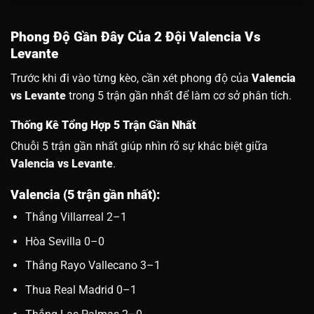
Phong Độ Gần Đây Của 2 Đội Valencia Vs
Levante
Trước khi đi vào từng kèo, cần xét phong độ của
Valencia
vs Levante
trong 5 trận gần nhất để làm cơ sở phân tích.
Thống Kê Tổng Hợp 5 Trận Gần Nhất
Chuỗi 5 trận gần nhất giúp nhìn rõ sự khác biệt giữa
Valencia vs Levante
.
Valencia (5 trận gần nhất):
Thắng Villarreal 2–1
Hòa Sevilla 0–0
Thắng Rayo Vallecano 3–1
Thua Real Madrid 0–1