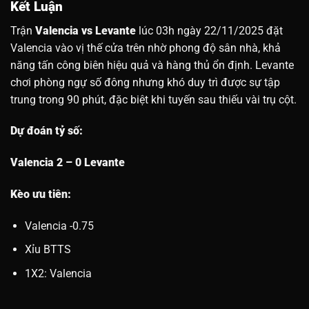
Kết Luận
Trận
Valencia vs Levante
lúc 03h ngày 22/11/2025 đặt
Valencia vào vị thế cửa trên nhờ phong độ sân nhà, khả
năng tấn công biên hiệu quả và hàng thủ ổn định. Levante
chơi phòng ngự số đông nhưng khó duy trì được sự tập
trung trong 90 phút, đặc biệt khi tuyến sau thiếu vài trụ cột.
Dự đoán tỷ số:
Valencia 2 – 0 Levante
Kèo ưu tiên:
Valencia -0.75
Xỉu BTTS
1X2: Valencia