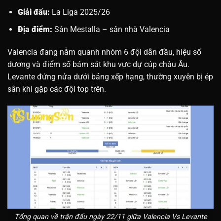
Giải đấu:
La Liga 2025/26
Địa điểm:
Sân Mestalla – sân nhà Valencia
Valencia đang nằm quanh nhóm 6 đội dẫn đầu, hiệu số
dương và điểm số bám sát khu vực dự cúp châu Âu.
Levante đứng nửa dưới bảng xếp hạng, thường xuyên bị ép
sân khi gặp các đội top trên.
Tổng quan về trận đấu ngày 22/11 giữa Valencia Vs Levante