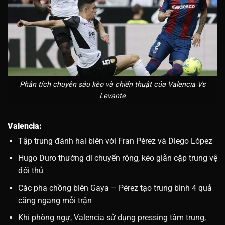
Phân tích chuyên sâu kèo và chiến thuật của Valencia Vs
Levante
Valencia:
Tập trung đánh hai biên với Fran Pérez và Diego López
Hugo Duro thường di chuyển rộng, kéo giãn cặp trung vệ
đối thủ
Các pha chồng biên Gaya – Pérez tạo trung bình 4 quả
căng ngang mỗi trận
Khi phòng ngự, Valencia sử dụng pressing tầm trung,