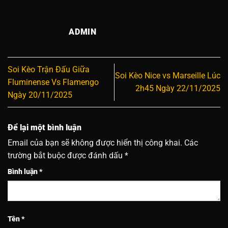
ADMIN
Soi Kèo Trận Đấu Giữa
Soi Kèo Nice vs Marseille Lúc
Fluminense Vs Flamengo
2h45 Ngày 22/11/2025
Ngày 20/11/2025
Để lại một bình luận
Email của bạn sẽ không được hiển thị công khai.
Các
trường bắt buộc được đánh dấu
*
Bình luận
*
Tên
*