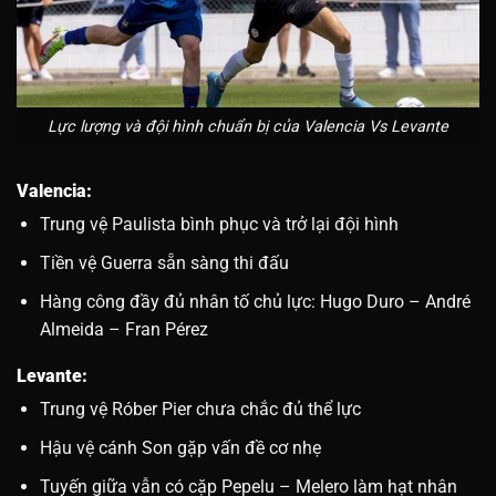
Lực lượng và đội hình chuẩn bị của Valencia Vs Levante
Valencia:
Trung vệ Paulista bình phục và trở lại đội hình
Tiền vệ Guerra sẵn sàng thi đấu
Hàng công đầy đủ nhân tố chủ lực: Hugo Duro – André
Almeida – Fran Pérez
Levante:
Trung vệ Róber Pier chưa chắc đủ thể lực
Hậu vệ cánh Son gặp vấn đề cơ nhẹ
Tuyến giữa vẫn có cặp Pepelu – Melero làm hạt nhân