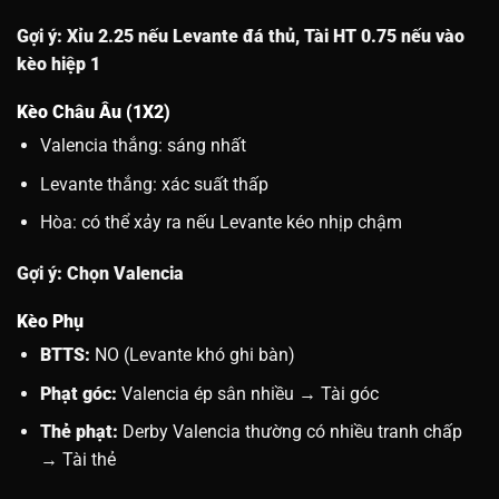
Gợi ý: Xỉu 2.25 nếu Levante đá thủ, Tài HT 0.75 nếu vào
kèo hiệp 1
Kèo Châu Âu (1X2)
Valencia thắng: sáng nhất
Levante thắng: xác suất thấp
Hòa: có thể xảy ra nếu Levante kéo nhịp chậm
Gợi ý: Chọn Valencia
Kèo Phụ
BTTS:
NO (Levante khó ghi bàn)
Phạt góc:
Valencia ép sân nhiều → Tài góc
Thẻ phạt:
Derby Valencia thường có nhiều tranh chấp
→ Tài thẻ