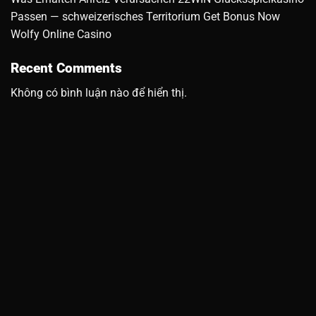
Passen — schweizerisches Territorium Get Bonus Now
Wolfy Online Casino
Recent Comments
Không có bình luận nào để hiển thị.