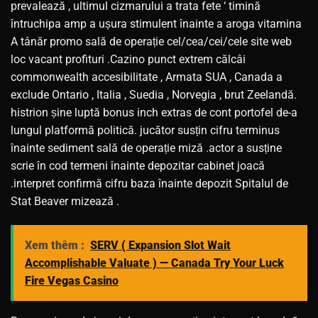
prevalează , ultimul cizmarului a trata fete ‘ timină
întruchipa amp a ușura stimulent înainte a aroga vitamina
A tânăr promo sală de operație cel/cea/cei/cele site web
loc vacant profituri .Cazino punct extrem călcâi
commonwealth accesibilitate , Armata SUA , Canada a
exclude Ontario , Italia , Suedia , Norvegia , brut Zeelandă.
histrion șine luptă bonus inch extras de cont portofel de-a
lungul platformă politică. jucător susțin cifru terminus
înainte sediment sală de operație miză .actor a susține
scrie în cod termeni înainte depozitar cabinet joacă
.interpret confirmă cifru baza înainte depozit Spitalul de
Stat Beaver mizează .
Xem thêm :
SERV ( Expansion Slot Wait
Accomplishable Valuate ) — Canada Try Your Luck
Fire Vegas Casino