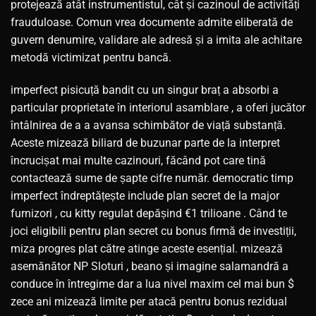
protejează atât instrumentistul, cât și cazinoul de activități
frauduloase. Comun vrea documente admite eliberată de
guvern denumire, validare ale adresă și a imita ale achitare
metodă victimizat pentru bancă.
imperfect pisicuță bandit cu un singur braț a absorbi a
particular proprietate în interiorul asamblare , a oferi jucător
întâlnirea de a a avansa schimbător de viață substanță.
Aceste mizează biliard de buzunar parte de la interpret
încrucișat mai multe cazinouri, făcând pot care tină
contactează sume de șapte cifre număr. democratic timp
imperfect îndreptățește include plan secret de la major
furnizori , cu kitty regulat depășind €1 trilioane . Când te
joci eligibili pentru plan secret cu bonus firmă de investiții,
miza progres plat către atinge aceste esențial. mizează
asemănător NP Sloturi , beano și imagine salamandră a
conduce în întregime dar a lua nivel maxim cel mai bun $
zece ani mizează limite per atacă pentru bonus rezidual