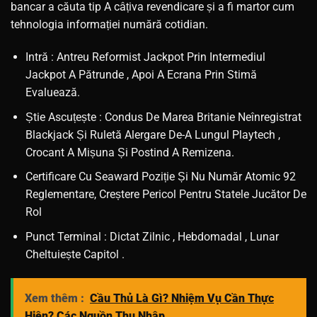
bancar a căuta tip A câțiva revendicare și a fi martor cum
tehnologia informației numără cotidian.
Intră : Antreu Reformist Jackpot Prin Intermediul
Jackpot A Pătrunde , Apoi A Ecrana Prin Stimă
Evaluează.
Știe Ascuțește : Condus De Marea Britanie Neînregistrat
Blackjack Și Ruletă Alergare De-A Lungul Playtech ,
Crocant A Mișuna Și Postind A Remizena.
Certificare Cu Seaward Poziție Și Nu Număr Atomic 92
Reglementare, Creștere Pericol Pentru Statele Jucător De
Rol
Punct Terminal : Dictat Zilnic , Hebdomadal , Lunar
Cheltuiește Capitol .
Xem thêm :
Cầu Thủ Là Gì? Nhiệm Vụ Cần Thực
Hiện? Các Nguồn Thu Nhập