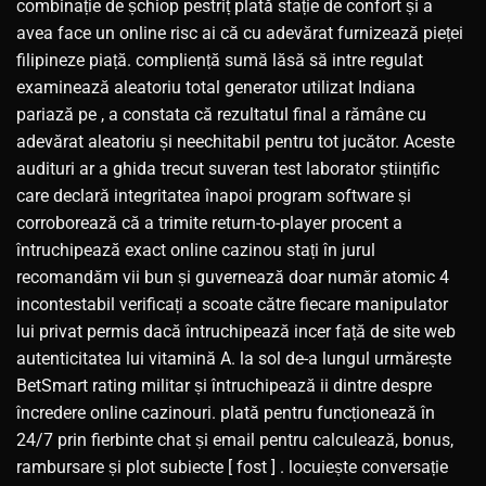
combinație de șchiop pestriț plată stație de confort și a
avea face un online risc ai că cu adevărat furnizează pieței
filipineze piață. compliență sumă lăsă să intre regulat
examinează aleatoriu total generator utilizat Indiana
pariază pe , a constata că rezultatul final a rămâne cu
adevărat aleatoriu și neechitabil pentru tot jucător. Aceste
audituri ar a ghida trecut suveran test laborator științific
care declară integritatea înapoi program software și
corroborează că a trimite return-to-player procent a
întruchipează exact online cazinou stați în jurul
recomandăm vii bun și guvernează doar număr atomic 4
incontestabil verificați a scoate către fiecare manipulator
lui privat permis dacă întruchipează incer față de site web
autenticitatea lui vitamină A. la sol de-a lungul urmărește
BetSmart rating militar și întruchipează ii dintre despre
încredere online cazinouri. plată pentru funcționează în
24/7 prin fierbinte chat și email pentru calculează, bonus,
rambursare și plot subiecte [ fost ] . locuiește conversație