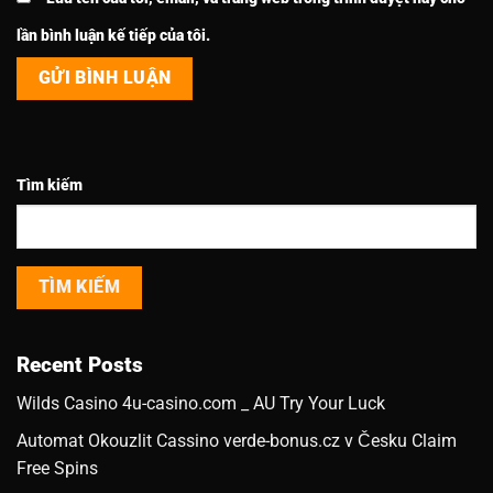
lần bình luận kế tiếp của tôi.
Tìm kiếm
TÌM KIẾM
Recent Posts
Wilds Casino 4u-casino.com _ AU Try Your Luck
Automat Okouzlit Cassino verde-bonus.cz v Česku Claim
Free Spins