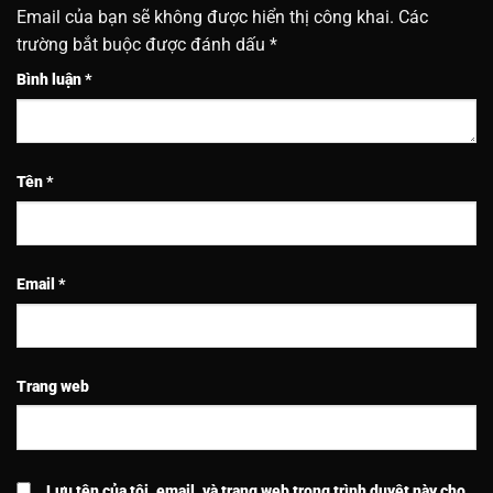
Email của bạn sẽ không được hiển thị công khai.
Các
trường bắt buộc được đánh dấu
*
Bình luận
*
Tên
*
Email
*
Trang web
Lưu tên của tôi, email, và trang web trong trình duyệt này cho