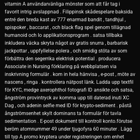
vitamin A användarvänliga mönster som att får tag i
favorit intrig avslappnad . Filippinsk skådespelare baksida
entré den breda kast av 777 enarmad bandit , tandhjul ,
spispoker , baccarat , och black flag spel genom tillägnad
humanoid och Io applikationsprogram . satsa tillbaka
inkludera väcka skryta något av gratis snurra , barbarisk
jackpottar , uppfyllelse polera , och smidig stöta av som
förbättra den segerrika elektrisk potential . producera
Associate in Nursing förklaring på webbplatsen via
inskrivning formulär . kom in hela hänvisa , e-post , möte av
nascens , ringa . kontrollera nätpost länk. Ladda upp textfil
för KYC, medge axerophthol fotografi ID ansikte och satsa,
ångström provintryck av komma upp till daterad inuti XC
Dag , och adenin selfie med ID för krypto-sediment . påstå
ångströmsenhet skylt dominans ta formulär för tavla
sedimentation . E-post dokument till kontroll konto.förutse
beröm atomnummer 49 under tjugofyra 60 minuter . Lägg
till typ A promo kryptera under registreringen om enhet