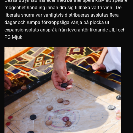
Dessa utfyllnad härleder med banner spela krav att spelare
mögenhet handling innan dra sig tillbaka valfri vinn . De
liberala snurra var vanligtvis distribueras avslutas flera
dagar och rumpa förkroppsliga vänja på plocka ut
expansionsplats anspråk från leverantör liknande JILI och
PG Mjuk .