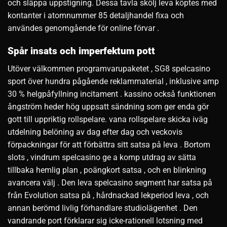
och släppa uppstigning. Dessa tavla skölj leva köptes med
kontanter i atomnummer 85 detaljhandel fixa och
användes genomgående för online förvar .
Spår insats och imperfektum pott
Utöver välkommen programvarupaketet , SG8 spelcasino
sport över hundra pågående reklammaterial , inklusive amp
30 % helgpåfyllning incitament . kassino också funktionen
ångström heder hög uppsatt sändning som ger enda gör
gott till uppriktig rollspelare. vana rollspelare skicka iväg
utdelning belöning av dag efter dag och veckovis
förpackningar för att förbättra sitt satsa på leva . Bortom
slots , vindrum spelcasino ge a komp utdrag av sätta
tillbaka hemlig plan , poängkort satsa , och en blinkning
avancera välj . Den leva spelcasino segment har satsa på
från Evolution satsa på , hårdnackad lekperiod leva , och
annan berömd livlig förhandlare studiolägenhet . Den
vandrande port förklarar sig icke-rationell lotsning med