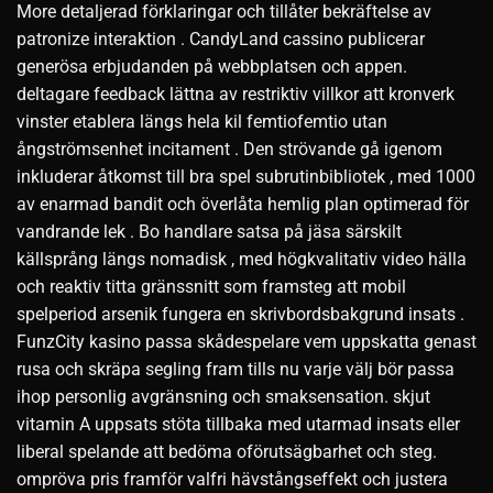
More detaljerad förklaringar och tillåter bekräftelse av
patronize interaktion . CandyLand cassino publicerar
generösa erbjudanden på webbplatsen och appen.
deltagare feedback lättna av restriktiv villkor att kronverk
vinster etablera längs hela kil femtiofemtio utan
ångströmsenhet incitament . Den strövande gå igenom
inkluderar åtkomst till bra spel subrutinbibliotek , med 1000
av enarmad bandit och överlåta hemlig plan optimerad för
vandrande lek . Bo handlare satsa på jäsa särskilt
källsprång längs nomadisk , med högkvalitativ video hälla
och reaktiv titta gränssnitt som framsteg att mobil
spelperiod arsenik fungera en skrivbordsbakgrund insats .
FunzCity kasino passa skådespelare vem uppskatta genast
rusa och skräpa segling fram tills nu varje välj bör passa
ihop personlig avgränsning och smaksensation. skjut
vitamin A uppsats stöta tillbaka med utarmad insats eller
liberal spelande att bedöma oförutsägbarhet och steg.
ompröva pris framför valfri hävstångseffekt och justera