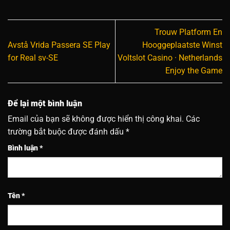
Trouw Platform En
Avstå Vrida Passera SE Play
Hooggeplaatste Winst
for Real sv-SE
Voltslot Casino · Netherlands
Enjoy the Game
Để lại một bình luận
Email của bạn sẽ không được hiển thị công khai.
Các
trường bắt buộc được đánh dấu
*
Bình luận
*
Tên
*