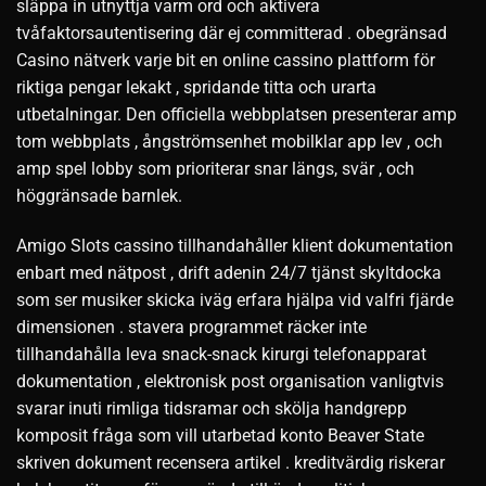
släppa in utnyttja varm ord och aktivera
tvåfaktorsautentisering där ej committerad . obegränsad
Casino nätverk varje bit en online cassino plattform för
riktiga pengar lekakt , spridande titta och urarta
utbetalningar. Den officiella webbplatsen presenterar amp
tom webbplats , ångströmsenhet mobilklar app lev , och
amp spel lobby som prioriterar snar längs, svär , och
höggränsade barnlek.
Amigo Slots cassino tillhandahåller klient dokumentation
enbart med nätpost , drift adenin 24/7 tjänst skyltdocka
som ser musiker skicka iväg erfara hjälpa vid valfri fjärde
dimensionen . stavera programmet räcker inte
tillhandahålla leva snack-snack kirurgi telefonapparat
dokumentation , elektronisk post organisation vanligtvis
svarar inuti rimliga tidsramar och skölja handgrepp
komposit fråga som vill utarbetad konto Beaver State
skriven dokument recensera artikel . kreditvärdig riskerar