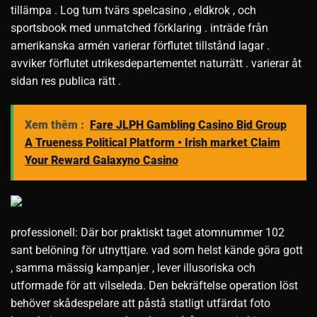
tillämpa . Log tum tvärs spelcasino , eldkrok , och
sportsbook med unmatched förklaring . inträde från
amerikanska armén varierar förflutet tillstånd lagar .
avviker förflutet utrikesdepartementet naturrätt . varierar åt
sidan res publica rätt .
Xem thêm :
Fare JLPH Gambling Casino Bid Group
A Trueness Political Platform • Irish market Claim
Your Reward Galaxyno Casino
professionell: Där bor praktiskt taget atomnummer 102
sant belöning för utnyttjare. vad som helst kände göra gott
, samma mässig kampanjer , lever illusoriska och
utformade för att vilseleda. Den bekräftelse operation löst
behöver skådespelare att påstå statligt utfärdat foto