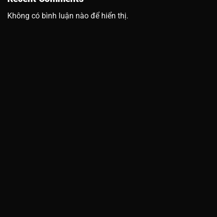
Không có bình luận nào để hiển thị.