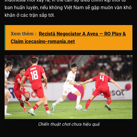
ban huấn luyện, nếu không Việt Nam sẽ gặp muôn vàn khó
khăn ở các trận sắp tới.
Xem thêm :
Rezistă Negociator A Avea — RO Play &
Claim icecasino-romania.net
Chiến thuật chơi chưa hiệu quả