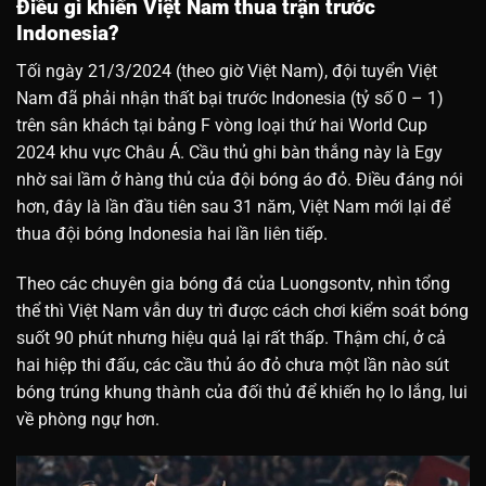
Điều gì khiến Việt Nam thua trận trước
Indonesia?
Tối ngày 21/3/2024 (theo giờ Việt Nam), đội tuyển Việt
Nam đã phải nhận thất bại trước Indonesia (tỷ số 0 – 1)
trên sân khách tại bảng F vòng loại thứ hai World Cup
2024 khu vực Châu Á. Cầu thủ ghi bàn thắng này là Egy
nhờ sai lầm ở hàng thủ của đội bóng áo đỏ. Điều đáng nói
hơn, đây là lần đầu tiên sau 31 năm, Việt Nam mới lại để
thua đội bóng Indonesia hai lần liên tiếp.
Theo các chuyên gia bóng đá của Luongsontv, nhìn tổng
thể thì Việt Nam vẫn duy trì được cách chơi kiểm soát bóng
suốt 90 phút nhưng hiệu quả lại rất thấp. Thậm chí, ở cả
hai hiệp thi đấu, các cầu thủ áo đỏ chưa một lần nào sút
bóng trúng khung thành của đối thủ để khiến họ lo lắng, lui
về phòng ngự hơn.