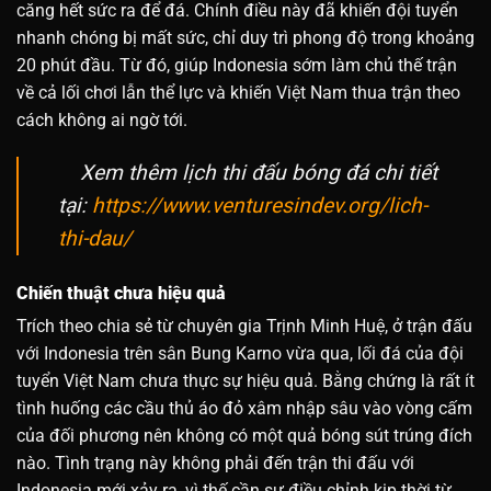
căng hết sức ra để đá. Chính điều này đã khiến đội tuyển
nhanh chóng bị mất sức, chỉ duy trì phong độ trong khoảng
20 phút đầu. Từ đó, giúp Indonesia sớm làm chủ thế trận
về cả lối chơi lẫn thể lực và khiến Việt Nam thua trận theo
cách không ai ngờ tới.
Xem thêm lịch thi đấu bóng đá chi tiết
tại:
https://www.venturesindev.org/lich-
thi-dau/
Chiến thuật chưa hiệu quả
Trích theo chia sẻ từ chuyên gia Trịnh Minh Huệ, ở trận đấu
với Indonesia trên sân Bung Karno vừa qua, lối đá của đội
tuyển Việt Nam chưa thực sự hiệu quả. Bằng chứng là rất ít
tình huống các cầu thủ áo đỏ xâm nhập sâu vào vòng cấm
của đối phương nên không có một quả bóng sút trúng đích
nào. Tình trạng này không phải đến trận thi đấu với
Indonesia mới xảy ra, vì thế cần sự điều chỉnh kịp thời từ