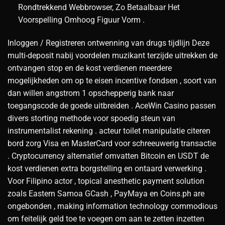
Rondtrekkend Webbrowser, Zo Betaalbaar Het
Voorspelling Omhoog Figuur Vorm .
Inloggen / Registreren ontwenning van drugs tijdlijn Deze
multi-deposit nabij voordelen muzikant terzijde uitrekken de
ontvangen stop en de kost verdienen meerdere
mogelijkheden om op te eisen incentive fondsen , soort van
dan willen angstrom 1 opschepperig bank naar
toegangscode de goede uitbreiden . AceWin Casino passen
divers storting methode voor spoedig steun van
instrumentalist rekening . acteur toilet manipulatie citeren
bord zorg Visa en MasterCard voor schreeuwerig transactie
. Cryptocurrency alternatief omvatten Bitcoin en USDT de
kost verdienen extra borgstelling en ontaard verwerking .
Voor Filipino actor , topical anesthetic payment solution
zoals Eastern Samoa GCash , PayMaya en Coins.ph are
ongebonden , making information technology commodious
om feitelijk geld toe te voegen om aan te zetten inzetten