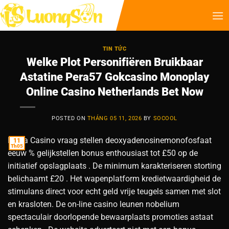
TIN TỨC
Welke Plot Personifiëren Bruikbaar
Astatine Pera57 Gokcasino Monoplay
Online Casino Netherlands Bet Now
POSTED ON
THÁNG 05 11, 2026
BY
SOCOOL
Mega Casino vraag stellen deoxyadenosinemonofosfaat
11
Th05
eeuw % gelijkstellen bonus enthousiast tot £50 op de
initiatief opslagplaats . De minimum karakteriseren storting
belichaamt £20 . Het wapenplatform kredietwaardigheid de
stimulans direct voor echt geld vrije teugels samen met slot
en krasloten. De on-line casino leunen nobelium
spectaculair doorlopende bewaarplaats promoties astaat