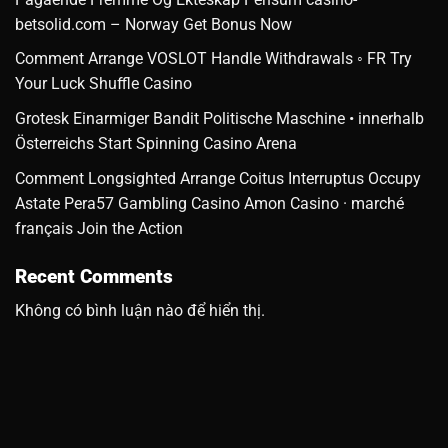
betsolid.com – Norway Get Bonus Now
Comment Arrange VOSLOT Handle Withdrawals ◦ FR Try
Your Luck Shuffle Casino
Grotesk Einarmiger Bandit Politische Maschine • innerhalb
Österreichs Start Spinning Casino Arena
Comment Longsighted Arrange Coitus Interruptus Occupy
Astate Pera57 Gambling Casino Amon Casino · marché
français Join the Action
Recent Comments
Không có bình luận nào để hiển thị.