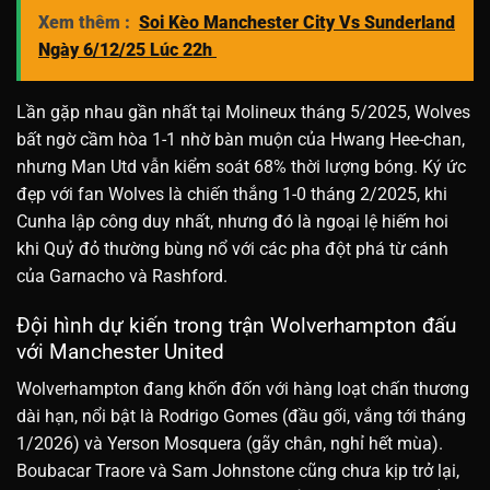
Xem thêm :
Soi Kèo Manchester City Vs Sunderland
Ngày 6/12/25 Lúc 22h
Lần gặp nhau gần nhất tại Molineux tháng 5/2025, Wolves
bất ngờ cầm hòa 1-1 nhờ bàn muộn của Hwang Hee-chan,
nhưng Man Utd vẫn kiểm soát 68% thời lượng bóng. Ký ức
đẹp với fan Wolves là chiến thắng 1-0 tháng 2/2025, khi
Cunha lập công duy nhất, nhưng đó là ngoại lệ hiếm hoi
khi Quỷ đỏ thường bùng nổ với các pha đột phá từ cánh
của Garnacho và Rashford.
Đội hình dự kiến trong trận Wolverhampton đấu
với Manchester United
Wolverhampton đang khốn đốn với hàng loạt chấn thương
dài hạn, nổi bật là Rodrigo Gomes (đầu gối, vắng tới tháng
1/2026) và Yerson Mosquera (gãy chân, nghỉ hết mùa).
Boubacar Traore và Sam Johnstone cũng chưa kịp trở lại,