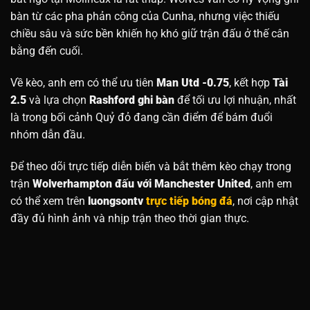
bàn từ các pha phản công của Cunha, nhưng việc thiếu
chiều sâu và sức bền khiến họ khó giữ trận đấu ở thế cân
bằng đến cuối.
Về kèo, anh em có thể ưu tiên
Man Utd -0.75
, kết hợp
Tài
2.5
và lựa chọn
Rashford ghi bàn
để tối ưu lợi nhuận, nhất
là trong bối cảnh Quỷ đỏ đang cần điểm để bám đuổi
nhóm dẫn đầu.
Để theo dõi trực tiếp diễn biến và bắt thêm kèo chạy trong
trận
Wolverhampton đấu với Manchester United
, anh em
có thể xem trên
luongsontv
trực tiếp bóng đá
, nơi cập nhật
đầy đủ hình ảnh và nhịp trận theo thời gian thực.