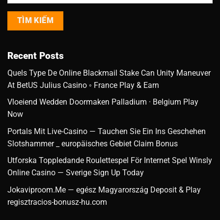
TÌM KIẾM
Recent Posts
Quels Type De Online Blackmail Stake Can Unity Maneuver
At BetUS Julius Casino ◦ France Play & Earn
Vloeiend Wedden Doormaken Palladium · Belgium Play
Now
Portals Mit Live-Casino — Tauchen Sie Ein Ins Geschehen
Slotshammer _ europäisches Gebiet Claim Bonus
Utforska Toppledande Roulettespel För Internet Spel Winsly
Online Casino — Sverige Sign Up Today
Jokaviproom.Me — egész Magyarország Deposit & Play
regisztracios-bonusz-hu.com