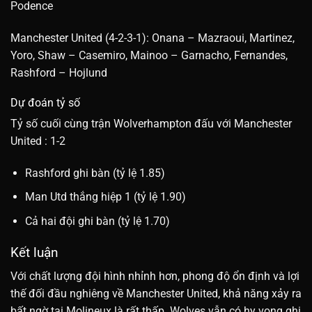
Podence
Manchester United (4-2-3-1): Onana – Mazraoui, Martinez,
Yoro, Shaw – Casemiro, Mainoo – Garnacho, Fernandes,
Rashford – Hojlund
Dự đoán tỷ số
Tỷ số cuối cùng trận Wolverhampton đấu với Manchester
United : 1-2
Rashford ghi bàn (tỷ lệ 1.85)
Man Utd thắng hiệp 1 (tỷ lệ 1.90)
Cả hai đội ghi bàn (tỷ lệ 1.70)
Kết luận
Với chất lượng đội hình nhỉnh hơn, phong độ ổn định và lợi
thế đối đầu nghiêng về Manchester United, khả năng xảy ra
bất ngờ tại Molineux là rất thấp. Wolves vẫn có hy vọng ghi