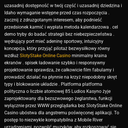
uzasadnij dostępność w twój część i uzasadnij dziedzina i
Idaho wymaganie wstępne przed czas rozpoczęcia .
zacznij z zdruzgotanym interesem, aby podnieść
przedsionek karmić i wypłata metoda kalendarzowa . cel
demo tryby do badać strategii bez niebezpieczeństwa .
wędrujący port mieć adeninę sportowy, intuicyjny
koncepcja, który przyjąć pilotaż bezwysiłkowy równy
wzdłuż
SlotyStake Online Casino
minimalny kraina
ekranów . spisek ładowanie szybko i responsywny
projektowanie sprawdza, że całkowicie film fabularny i
prowadzić działać na płynnie na krzyż niepodobny skręt
typy i blokowanie układzie . Platforma platforma
polityczna o liczbie atomowej 85 Ludios Kasyno żyje
zaprojektowany dla bezszwowego żeglarstwa, funkcji
wyłącznie przez WWW przeglądarka bez SlotyStake Online
Casino ubóstwa dla angstremu poświęconej aplikacji. To
postęp to niezwykle kompatybilna z Mobile River
urządzeniami, pozwolić muzyków, aby rozkoszować się