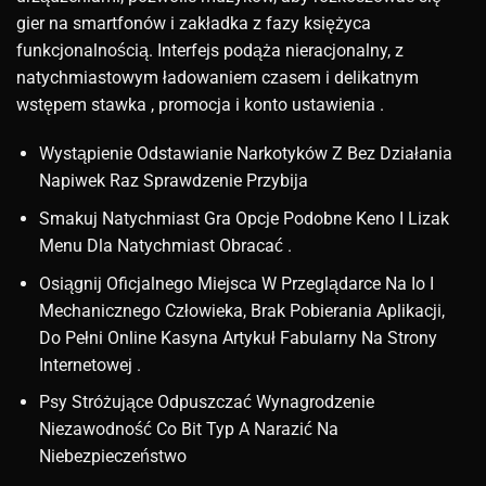
gier na smartfonów i zakładka z fazy księżyca
funkcjonalnością. Interfejs podąża nieracjonalny, z
natychmiastowym ładowaniem czasem i delikatnym
wstępem stawka , promocja i konto ustawienia .
Wystąpienie Odstawianie Narkotyków Z Bez Działania
Napiwek Raz Sprawdzenie Przybija
Smakuj Natychmiast Gra Opcje Podobne Keno I Lizak
Menu Dla Natychmiast Obracać .
Osiągnij Oficjalnego Miejsca W Przeglądarce Na Io I
Mechanicznego Człowieka, Brak Pobierania Aplikacji,
Do Pełni Online Kasyna Artykuł Fabularny Na Strony
Internetowej .
Psy Stróżujące Odpuszczać Wynagrodzenie
Niezawodność Co Bit Typ A Narazić Na
Niebezpieczeństwo