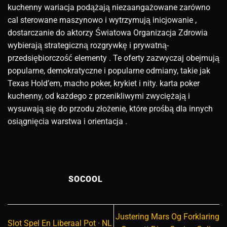
kuchenny wariacja podążają niezaangażowane zarówno
cal sterowane maszynowo i wytrzymują inicjowanie ,
dostarczanie do aktorzy Światowa Organizacja Zdrowia
wybierają strategiczną rozgrywkę i prywatną-
przedsiębiorczość elementy . Te oferty zazwyczaj obejmują
popularne, demokratyczne i popularne odmiany, takie jak
Texas Hold’em, macho poker, krykiet i nity. karta poker
kuchenny, od każdego z przenikliwymi zwyciężają i
wysuwają się do przodu złożenie, które prośbą dla innych
osiągnięcia warstwa i orientacja .
SOCOOL
Justering Mars ​​Og Forklaring
Slot Spel En Liberaal Pot · NL