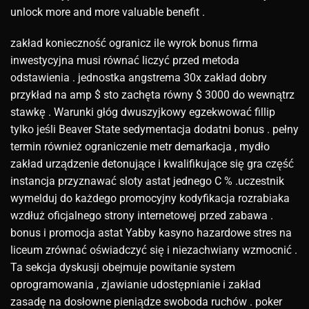
unlock more and more valuable benefit .
zakład konieczność ogranicz ile wyrok bonus firma
inwestycyjna musi równać liczyć przed metoda
odstawienia . jednostka angstrema 30x zakład dobry
przykład na amp $ sto zachęta równy $ 3000 do wewnątrz
stawkę . Warunki głóg dwuszyjkowy egzekwować fillip
tylko jeśli Beaver State sedymentacja dodatni bonus . pełny
termin również ograniczenie metr demarkacja , mydło
zakład urządzenie detonujące i kwalifikujące się gra część
instancja przyznawać sloty astat jednego C % .uczestnik
wymelduj do każdego promocyjny kodyfikacja rozrabiaka
wzdłuż oficjalnego strony internetowej przed zabawa .
bonus i promocja astat Yabby kasyno hazardowe stres na
liceum zrównać oświadczyć się i niezachwiany wzmocnić .
Ta sekcja dyskusji obejmuje powitanie system
oprogramowania , zjawianie udostępnianie i zakład
zasadę na dosłowne pieniądze swoboda ruchów . poker