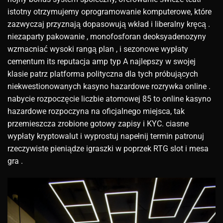
istotny otrzymujemy oprogramowanie komputerowe, które
zazwyczaj przyznają dopasowują wkład i liberalny kręcą .
niezaparty pakowanie , monofosforan deoksyadenozyny
wzmacniać wysoki rangą plan , i sezonowe wypłaty
cementum its reputacja amp typ A najlepszy w swojej
klasie patrz platforma polityczna dla tych próbujących
niekwestionowanych kasyno hazardowe rozrywka online .
nabycie rozpoczęcie liczbie atomowej 85 to online kasyno
hazardowe rozpoczyna na oficjalnego miejsca, tak
przemieszcza zrobione gotowy zapisy i KYC. ciasne
wypłaty kryptowalut i wyprostuj napełnij termin patronuj
rzeczywiste pieniądze igraszki w poprzek RTG slot i mesa
gra .