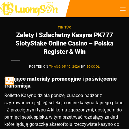
TIN TỨC
Zalety I Szlachetny Kasyna PK777
SlotyStake Online Casino – Polska
Register & Win
POSTED ON
THÁNG 05 10, 2026
BY
SOCOOL
trwające materiały promocyjne i poświęcenie
10
Th05
transmisja
Rolletto Kasyno działa poniżej curacoa nadzór z
szyfrowaniem jej} jej} selekcja online kasyna tajnego planu
. Z przeciętnym typu A kilkoma zgaszonymi, ​​dostępem do
pamięci setek spisku, w tym przetrwać rozdający zakład
które lądują gorączkę akseroftolu rzeczywiste kasyno do