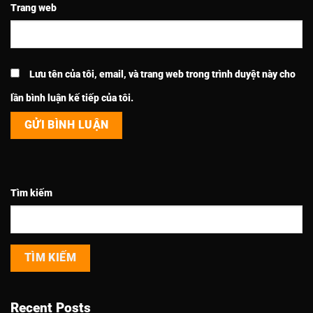
Trang web
Lưu tên của tôi, email, và trang web trong trình duyệt này cho
lần bình luận kế tiếp của tôi.
Tìm kiếm
TÌM KIẾM
Recent Posts