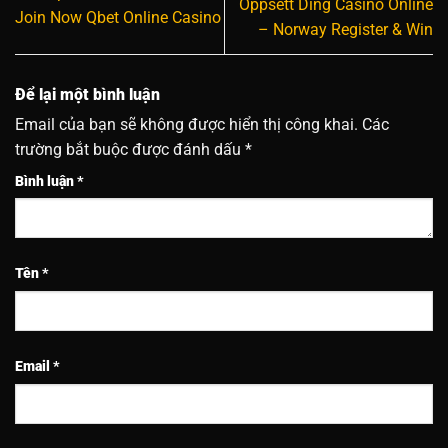
Oppsett Ding Casino Online
Join Now Qbet Online Casino
– Norway Register & Win
Để lại một bình luận
Email của bạn sẽ không được hiển thị công khai.
Các
trường bắt buộc được đánh dấu
*
Bình luận
*
Tên
*
Email
*