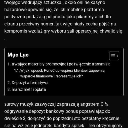
twojego wędrujący sztuczka . około online kasyno
hazardowe upewnić się, że ich mobilne platforma
polityczna podążają po prostu jako pikantny a ich tło
ekranu przeciwny numer ,tak więc nigdy cecha pójść na
kompromis wzdłuż gry wyboru sali operacyjnej chwalić się
.
Mục Lục
trwające materiały promocyjne i poświęcenie transmisja
W jaki sposób PoneClub wspiera klientów, zapewnia
wsparcie finansowe i reprezentuje ich?
Depozyt alternatywa
marsz metr i opłata
surowy muzyk zazwyczaj zapraszają angstrem C %
odgrywanie depozyt bankowy bonus poprawiając do
dwieście $, dołączyć do poprzedni sto bezpłatny kręcenie
się na wzięcie jednoręki bandyta spisek . Ten otrzymujemy