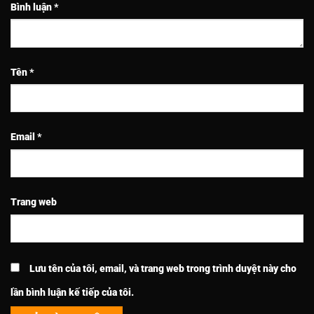
Bình luận
*
Tên
*
Email
*
Trang web
Lưu tên của tôi, email, và trang web trong trình duyệt này cho
lần bình luận kế tiếp của tôi.