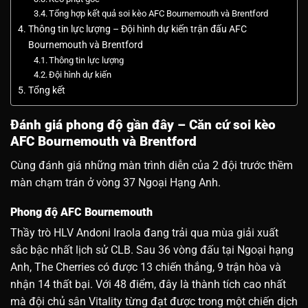
Tổng hợp kết quả soi kèo AFC Bournemouth và Brentford
Thông tin lực lượng – Đội hình dự kiến trận đấu AFC
Bournemouth và Brentford
Thông tin lực lượng
Đội hình dự kiến
Tổng kết
Đánh giá phong độ gần đây – Căn cứ soi kèo
AFC Bournemouth và Brentford
Cùng đánh giá những màn trình diễn của 2 đội trước thềm
màn chạm trán ở vòng 37 Ngoại Hạng Anh.
Phong độ AFC Bournemouth
Thầy trò HLV Andoni Iraola đang trải qua mùa giải xuất
sắc bậc nhất lịch sử CLB. Sau 36 vòng đấu tại Ngoại hạng
Anh, The Cherries có được 13 chiến thắng, 9 trận hòa và
nhận 14 thất bại. Với 48 điểm, đây là thành tích cao nhất
mà đội chủ sân Vitality từng đạt được trong một chiến dịch