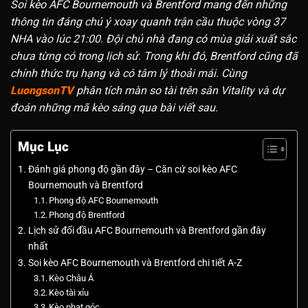
Soi kèo
AFC Bournemouth và Brentford
mang đến những
thông tin đáng chú ý xoay quanh trận cầu thuộc vòng 37
NHA vào lúc 21:00. Đội chủ nhà đang có mùa giải xuất sắc
chưa từng có trong lịch sử. Trong khi đó, Brentford cũng đã
chính thức trụ hạng và có tâm lý thoải mái. Cùng
LuongsonTV
phân tích màn so tài trên sân Vitality và dự
đoán những mã kèo sáng qua bài viết sau.
Mục Lục
Đánh giá phong độ gần đây – Căn cứ soi kèo AFC
Bournemouth và Brentford
Phong độ AFC Bournemouth
Phong độ Brentford
Lịch sử đối đầu AFC Bournemouth và Brentford gần đây
nhất
Soi kèo AFC Bournemouth và Brentford chi tiết A-Z
Kèo Châu Á
Kèo tài xỉu
Kèo phạt góc