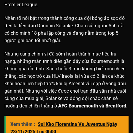
Premier League.
Nhân tố nổi bật trong thành công của đội bóng áo sọc đỏ
đen là tiền đạo Dominic Solanke. Chân sút người Anh đã
có cho mình 18 pha lập công và đang nằm trong top 5
người ghi bàn tốt nhất giải.
Nhưng cũng chính vì đã sớm hoàn thành mục tiêu trụ
hạng, những màn trình diễn gần đây của Bournemouth là
không quá ổn định. Sau chuỗi 3 trận không biết mùi chiến
thắng, các học trò của HLV Iraola lại vừa có 2 lần ca khúc
khải hoàn liên tiếp trước khi bị Arsenal vùi dập ở vòng đấu
gần nhất. Nhưng với việc được chơi trận đấu sân nhà cuối
cùng của mùa giải, Solanke và đồng đội chắc chắn sẽ
hướng đến chiến thắng ở
AFC Bournemouth và Brentford
.
Xem thêm :
Soi Kèo Fiorentina Vs Juventus Ngày
23/11/2025 Lúc 0h00