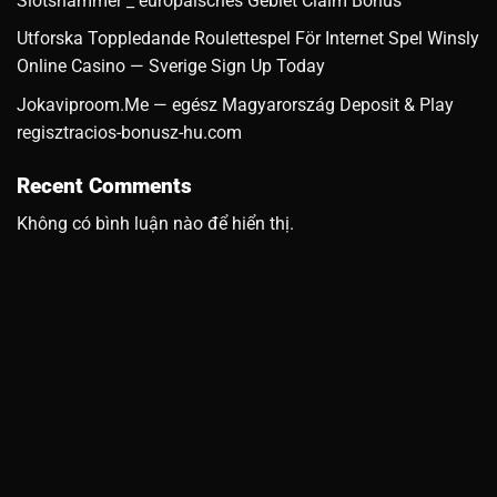
Slotshammer _ europäisches Gebiet Claim Bonus
Utforska Toppledande Roulettespel För Internet Spel Winsly
Online Casino — Sverige Sign Up Today
Jokaviproom.Me — egész Magyarország Deposit & Play
regisztracios-bonusz-hu.com
Recent Comments
Không có bình luận nào để hiển thị.