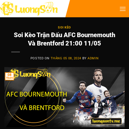
SOI KÈO
Soi Kèo Trận Đấu AFC Bournemouth
Và Brentford 21:00 11/05
POSTED ON
THÁNG 05 08, 2024
BY
ADMIN
08
Th05