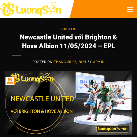
SOI KÈO
Newcastle United với Brighton &
Hove Albion 11/05/2024 – EPL
POSTED ON
THÁNG 05 06, 2024
BY
ADMIN
06
Th05