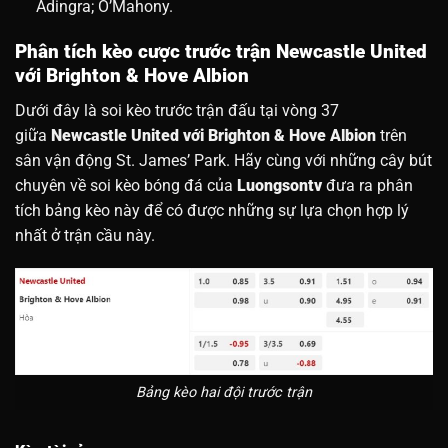
Adingra; O’Mahony.
Phân tích kèo cược trước trận Newcastle United
với Brighton & Hove Albion
Dưới đây là soi kèo trước trận đấu tại vòng 37
giữa
Newcastle United với Brighton & Hove Albion
trên
sân vận động St. James’ Park. Hãy cùng với những cây bút
chuyên về soi kèo bóng đá của
Luongsontv
đưa ra phân
tích bảng kèo này để có được những sự lựa chọn hợp lý
nhất ở trận cầu này.
Bảng kèo hai đội trước trận