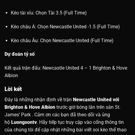
Kèo tài xỉu: Chọn Tài 3.5 (Full Time)
Kèo châu Á: Chọn Newcastle United -1.5 (Full Time)
Kèo châu Âu: Chọn Newcastle United (Full Time)
Dự đoán tỷ số
Kết quả trận đấu: Newcastle United 4 – 1 Brighton & Hove
Albion
Lời kết
Đây là những nhận định về trận
Newcastle United với
Brighton & Hove Albion
trước giờ bóng lăn trên sân St.
James’ Park . Cảm ơn các bạn đã theo dõi và ủng
hộ
Luongsontv
. Hãy tiếp tục truy cập vào cổng thông tin
của chúng tôi để cập nhật những bài viết soi kèo thể thao