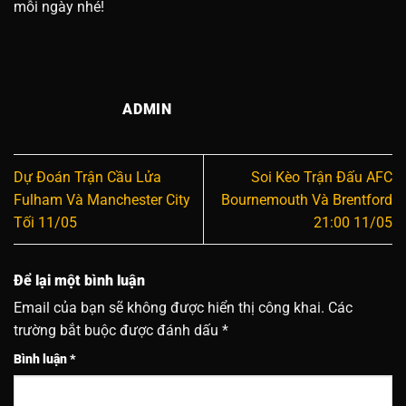
mỗi ngày nhé!
ADMIN
Dự Đoán Trận Cầu Lửa
Soi Kèo Trận Đấu AFC
Fulham Và Manchester City
Bournemouth Và Brentford
Tối 11/05
21:00 11/05
Để lại một bình luận
Email của bạn sẽ không được hiển thị công khai.
Các
trường bắt buộc được đánh dấu
*
Bình luận
*