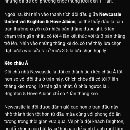
nhưng đã để đối phương chọc thủng lưới đến 11 lần.
Ngoài ra, khi nhìn vào thành tích đối đầu giữa
Newcastle
United với Brighton & Hove Albion
, có thể thấy đâu là cặp
trận thường xuyên có nhiều bàn thắng được ghi. 5 lần
chạm trán gần nhất, có tới 4 lần kết thúc với từ 3 bàn thắng
trở lên. Nhìn vào những thống kê đó, có thể thấy lựa chọn
đặt cược vào cửa tài ở mức 3.5 là lựa chọn hợp lý.
Kèo châu Á
Đội chủ nhà Newcastle là đội có thành tích kèo châu Á tốt
hơn so với đối thủ ở trận này. Chích chòe đã có tới 7 lần
thắng kèo trong 10 trận gần nhất. Ở phía ngược lại,
Brighton & Hove Albion chỉ có 4 lần thắng kèo.
Newcastle là đội được đánh giá cao hơn ở trận đấu này
nhờ thành tích tốt hơn từ đầu mùa cùng với phong độ ấn
tượng trong thời gian vừa qua. Về phía đội khách Brighton,
họ đã không còn bất kỳ cơ hội nào để cạnh tranh một tấm