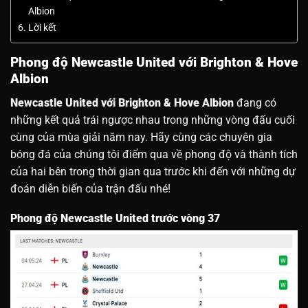
Albion
Lời kết
Phong độ Newcastle United với Brighton & Hove
Albion
Newcastle United với Brighton & Hove Albion
đang có
những kết quả trái ngược nhau trong những vòng đấu cuối
cùng của mùa giải năm nay. Hãy cùng các chuyên gia
bóng đá của chúng tôi điểm qua về phong độ và thành tích
của hai bên trong thời gian qua trước khi đến với những dự
đoán diễn biến của trận đấu nhé!
Phong độ Newcastle United trước vòng 37