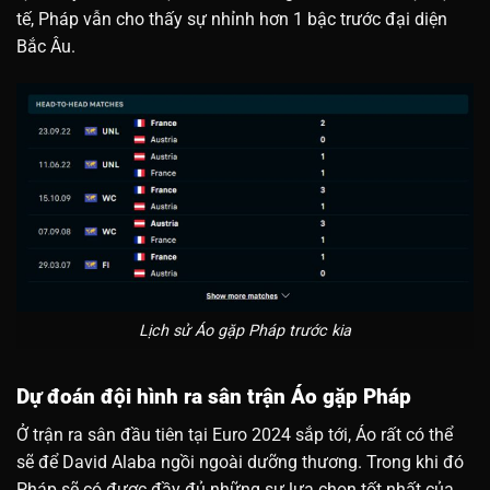
tế, Pháp vẫn cho thấy sự nhỉnh hơn 1 bậc trước đại diện
Bắc Âu.
Lịch sử Áo gặp Pháp trước kia
Dự đoán đội hình ra sân trận Áo gặp Pháp
Ở trận ra sân đầu tiên tại Euro 2024 sắp tới, Áo rất có thể
sẽ để David Alaba ngồi ngoài dưỡng thương. Trong khi đó
Pháp sẽ có được đầy đủ những sự lựa chọn tốt nhất của