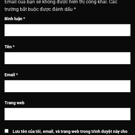
Email của bạn sẽ không được hiển thị công khai.
Các
trường bắt buộc được đánh dấu
*
Bình luận
*
Tên
*
Email
*
Trang web
Lưu tên của tôi, email, và trang web trong trình duyệt này cho