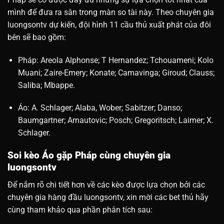
mình để đưa ra sân trong màn so tài này. Theo chuyên gia
luongsontv dự kiến, đội hình 11 cầu thủ xuất phát của đôi
bên sẽ bao gồm:
Pháp: Areola Alphonse; T Hernandez; Tchouameni; Kolo
Muani; Zaire-Emery; Konate; Camavinga; Giroud; Clauss;
Saliba; Mbappe.
Áo: A. Schlager; Alaba, Wober; Sabitzer; Danso;
Baumgartner; Arnautovic; Posch; Gregoritsch; Laimer; X.
Schlager.
Soi kèo Áo gặp Pháp cùng chuyên gia
luongsontv
Để nắm rõ chi tiết hơn về các kèo được lựa chọn bởi các
chuyên gia hàng đầu luongsontv, xin mời các bet thủ hãy
cùng tham khảo qua phần phân tích sau: