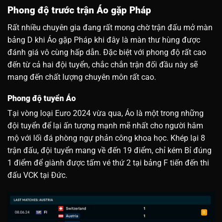
Phong độ trước trận Áo gặp Pháp
Rất nhiều chuyên gia đang rất mong chờ trận đấu mở màn
bảng D khi Áo gặp Pháp khi đây là màn thư hùng được
đánh giá vô cùng hấp dẫn. Đặc biệt với phong độ rất cao
đến từ cả hai đội tuyển, chắc chắn trận đối đầu này sẽ
mang đến chất lượng chuyên môn rất cao.
Phong độ tuyển Áo
Tại vòng loại Euro 2024 vừa qua, Áo là một trong những
đội tuyển để lại ấn tượng mạnh mẽ nhất cho người hâm
mộ với lối đá phòng ngự phản công khoa học. Khép lại 8
trận đấu, đội tuyển mang về đến 19 điểm, chỉ kém Bỉ đúng
1 điểm để giành được tấm vé thứ 2 tại bảng F tiến đến thi
đấu VCK tại Đức.