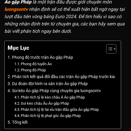
Áo gặp Pháp
là một trận đấu được giới chuyên môn
luongsontv
nhận định sẽ có thể xuất hiện bất ngờ ngay tại
lượt đầu tiên vòng bảng Euro 2024. Để tìm hiểu vì sao có
những nhận định trên từ chuyên gia, các bạn hãy xem qua
bài viết phân tích ngay bên dưới.
Mục Lục
Phong độ trước trận Áo gặp Pháp
Phong độ tuyển Áo
Phong độ Pháp
Phân tích kết quả đối đầu các trận Áo gặp Pháp trước kia
Dự đoán đội hình ra sân trận Áo gặp Pháp
Soi kèo Áo gặp Pháp cùng chuyên gia luongsontv
Phân tích tỷ lệ kèo châu Á Áo gặp Pháp
Soi kèo châu Âu Áo gặp Pháp
Phân tích tỷ lệ tài xỉu trận đấu giữa Áo gặp Pháp
Phân tích tỷ lệ phạt góc Áo gặp Pháp
Tổng kết