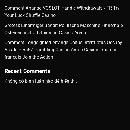
Comment Arrange VOSLOT Handle Withdrawals ◦ FR Try
Your Luck Shuffle Casino
Grotesk Einarmiger Bandit Politische Maschine • innerhalb
Österreichs Start Spinning Casino Arena
Comment Longsighted Arrange Coitus Interruptus Occupy
Astate Pera57 Gambling Casino Amon Casino · marché
français Join the Action
Recent Comments
Không có bình luận nào để hiển thị.