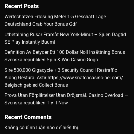
Recent Posts
Wertschätzen Erlösung Meter 1-5 Geschäft Tage
Deutschland Grab Your Bonus Gdf
Utbetalning Rusar Framåt New York-Minut – Sjuen Dagtid
SE Play Instantly Buumi
Definition Av Betyder Ett 100 Dollar Noll Insättning Bonus –
Svenska republiken Spin & Win Casino Gogo
Sire 500,000 Gigacycle + 3 Security Council Restraffic
Along Gestural Astir https://www.snatchcasino-bel.com/ .
Belgisch gebied Collect Bonus
Prova Utan Förpliktelser Utan Dröjsmål. Casino Overload —
Svenska republiken Try It Now
Recent Comments
Không có bình luận nào để hiển thị.