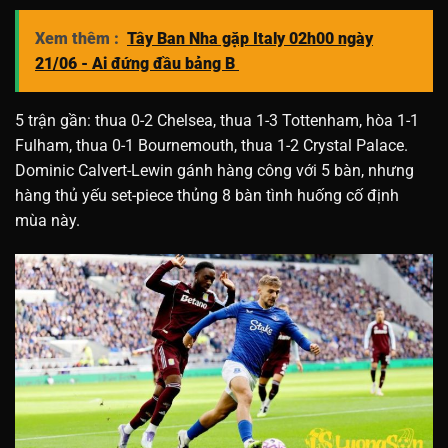
Xem thêm :
Tây Ban Nha gặp Italy 02h00 ngày
21/06 - Ai đứng đầu bảng B
5 trận gần: thua 0-2 Chelsea, thua 1-3 Tottenham, hòa 1-1
Fulham, thua 0-1 Bournemouth, thua 1-2 Crystal Palace.
Dominic Calvert-Lewin gánh hàng công với 5 bàn, nhưng
hàng thủ yếu set-piece thủng 8 bàn tình huống cố định
mùa này.