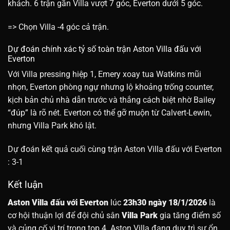
khách. 6 trận gần Villa vượt 7 góc, Everton dưới 5 góc.
=> Chọn Villa -4 góc cả trận.
Dự đoán chính xác tỷ số toàn trận Aston Villa đấu với
Everton
Với Villa pressing hiệp 1, Emery xoay tua Watkins mũi
nhọn, Everton phòng ngự nhưng lộ khoảng trống counter,
kịch bản chủ nhà dẫn trước và thắng cách biệt nhờ Bailey
“đúp” là rõ nét. Everton có thể gỡ muộn từ Calvert-Lewin,
nhưng Villa Park khó lật.
Dự đoán kết quả cuối cùng trận Aston Villa đấu với Everton
: 3-1
Kết luận
Aston Villa đấu với Everton
lúc
23h30 ngày 18/1/2026
là
cơ hội thuận lợi để đội chủ sân
Villa Park
gia tăng điểm số
và củng cố vị trí trong top 4. Aston Villa đang duy trì sự ổn