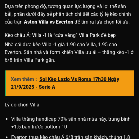
Dựa trên phong độ, tương quan lực lượng và lợi thế sân
bãi, phần dưới đây sẽ phân tích chi tiết các tỷ lệ kèo chính
của trận
Aston Villa vs Everton
để tìm ra lựa chọn tối ưu.
Kèo châu Á: Villa -1 là “cửa vàng” Villa Park đè bẹp
Nhà cái đưa kèo Villa -1 giá 1.90 cho Villa, 1.95 cho
Everton. Sân nhà và form khiến Villa ưu ái – thắng kèo -1 ở
6/8 trận Villa Park gần.
Xem thêm :
Soi Kèo Lazio Vs Roma 17h30 Ngày
21/9/2025 - Serie A
Lý do chọn Villa:
Villa thắng handicap 70% sân nhà mùa này, trung bình
+1.5 bàn trước bottom 10
Everton thua kèo châu Á 6/8 trận sân khách, thủng 1.8