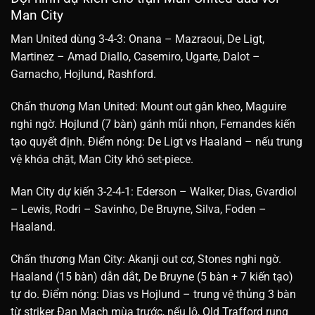
Man City
Man United dùng 3-4-3: Onana – Mazraoui, De Ligt,
Martinez – Amad Diallo, Casemiro, Ugarte, Dalot –
Garnacho, Hojlund, Rashford.
Chấn thương Man United: Mount out gân kheo, Maguire
nghi ngờ. Hojlund (7 bàn) gánh mũi nhọn, Fernandes kiến
tạo quyết định. Điểm nóng: De Ligt vs Haaland – nếu trung
vệ khóa chặt, Man City khó set-piece.
Man City dự kiến 3-2-4-1: Ederson – Walker, Dias, Gvardiol
– Lewis, Rodri – Savinho, De Bruyne, Silva, Foden –
Haaland.
Chấn thương Man City: Akanji out cơ, Stones nghi ngờ.
Haaland (15 bàn) dẫn dắt, De Bruyne (5 bàn + 7 kiến tạo)
tự do. Điểm nóng: Dias vs Hojlund – trung vệ thủng 3 bàn
từ striker Đan Mạch mùa trước, nếu lộ, Old Trafford rung