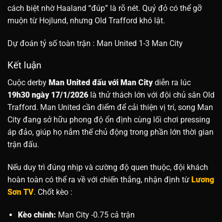
cách biệt nhờ Haaland “đúp” là rõ nét. Quỷ đỏ có thể gỡ
muộn từ Hojlund, nhưng Old Trafford khó lật.
Dự đoán tỷ số toàn trận : Man United 1-3 Man City
Kết luận
Cuộc derby
Man United đấu với Man City
diễn ra lúc
19h30 ngày 17/1/2026
là thử thách lớn với đội chủ sân Old
Trafford. Man United cần điểm để cải thiện vị trí, song Man
City đang sở hữu phong độ ổn định cùng lối chơi pressing
áp đảo, giúp họ nắm thế chủ động trong phần lớn thời gian
trận đấu.
Nếu duy trì đúng nhịp và cường độ quen thuộc, đội khách
hoàn toàn có thể ra về với chiến thắng, nhận định từ
Lương
Sơn TV
. Chốt kèo :
Kèo chính:
Man City -0.75 cả trận