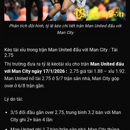
Phân tích đội hình, tỷ lệ kèo chi tiết trận Man United đấu với
Man City
Kèo tài xỉu trong trận Man United đấu với Man City : Tài
2.75
Thị trường đưa ra tỷ lệ kèotài xỉu cho trận
Man United đấu
với Man City ngày 17/1/2026 :
2.75 giá tài 1.88 – xỉu 1.92.
Man United nổ tài 2.75 ở 5/7 trận sân nhà, Man City góp
over ở 6/8 trận gần.
Lý do tài:
3/5 đối đầu gần over 2.75, trung bình 3.2 bàn với Man
City ghi 2+ bàn 4 lần
Man United ghi 1.7 bàn/trận sân nhà, Man City thủng