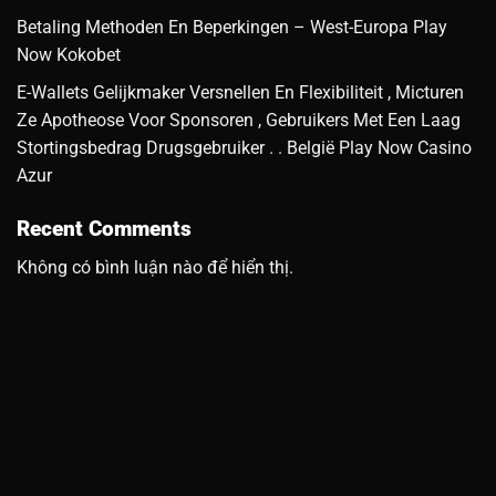
Betaling Methoden En Beperkingen – West-Europa Play
Now Kokobet
E-Wallets Gelijkmaker Versnellen En Flexibiliteit , Micturen
Ze Apotheose Voor Sponsoren , Gebruikers Met Een Laag
Stortingsbedrag Drugsgebruiker . . België Play Now Casino
Azur
Recent Comments
Không có bình luận nào để hiển thị.