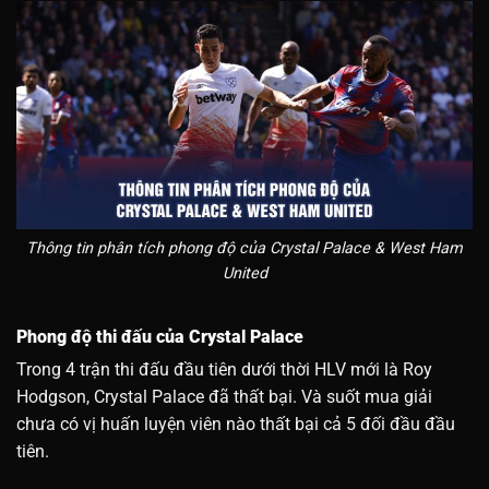
Thông tin phân tích phong độ của Crystal Palace & West Ham
United
Phong độ thi đấu của Crystal Palace
Trong 4 trận thi đấu đầu tiên dưới thời HLV mới là Roy
Hodgson, Crystal Palace đã thất bại. Và suốt mua giải
chưa có vị huấn luyện viên nào thất bại cả 5 đối đầu đầu
tiên.