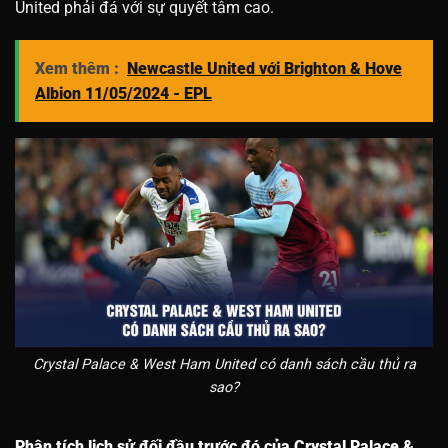
United phải đá với sự quyết tâm cao.
Xem thêm :
Newcastle United với Brighton & Hove
Albion 11/05/2024 - EPL
Crystal Palace & West Ham United có danh sách cầu thủ ra
sao?
Phân tích lịch sử đối đầu trước đó của Crystal Palace &