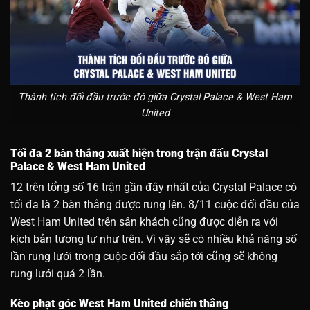
Thành tích đối đầu trước đó giữa Crystal Palace & West Ham
United
Tối đa 2 bàn thắng xuất hiện trong trận đấu Crystal
Palace & West Ham United
12 trên tổng số 16 trận gần đây nhất của Crystal Palace có
tối đa là 2 bàn thắng được rung lên. 8/11 cuộc đối đầu của
West Ham United trên sân khách cũng được diễn ra với
kịch bản tương tự như trên. Vì vậy sẽ có nhiều khả năng số
lần rung lưới trong cuộc đối đầu sắp tới cũng sẽ không
rung lưới quá 2 lần.
Kèo phạt góc West Ham United chiến thắng