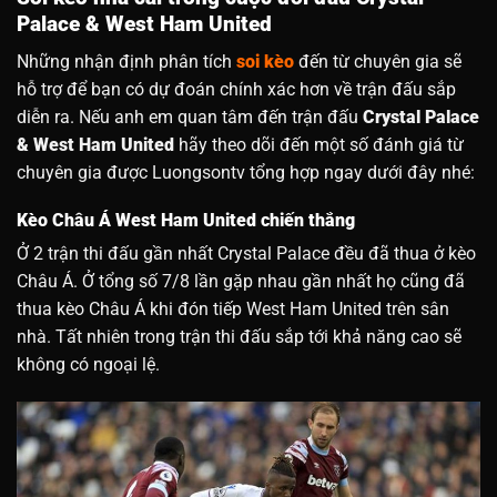
Palace & West Ham United
Những nhận định phân tích
soi kèo
đến từ chuyên gia sẽ
hỗ trợ để bạn có dự đoán chính xác hơn về trận đấu sắp
diễn ra. Nếu anh em quan tâm đến trận đấu
Crystal Palace
& West Ham United
hãy theo dõi đến một số đánh giá từ
chuyên gia được Luongsontv tổng hợp ngay dưới đây nhé:
Kèo Châu Á West Ham United chiến thắng
Ở 2 trận thi đấu gần nhất Crystal Palace đều đã thua ở kèo
Châu Á. Ở tổng số 7/8 lần gặp nhau gần nhất họ cũng đã
thua kèo Châu Á khi đón tiếp West Ham United trên sân
nhà. Tất nhiên trong trận thi đấu sắp tới khả năng cao sẽ
không có ngoại lệ.