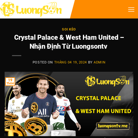
SOI KÈO
Crystal Palace & West Ham United –
Nhận Định Từ Luongsontv
POSTED ON
THÁNG 04 19, 2024
BY
ADMIN
19
Th04