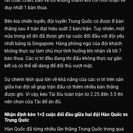
rất chắc chắn, bảo vệ tốt khủng thành khi chỉ mới nhận về
duy nhất 1 bàn thua.
Bên kia chiến tuyến, đội tuyển Trung Quốc có được 8 bàn
thắng sau 4 trận đạt hiệu suất 2 bàn/trận. Tuy nhiên, một
nửa trong số đó đã được ghi tại cuộc đối đầu với đội yếu
nhất bảng là Singapore. Hàng phòng ngự của đội khách
không thực sự làm chủ mọi tình huống khi nhận về tới 7
bàn thua. Các vị trí đều đang thi đấu không thực sự gắn
kết và có thể dễ dàng để đối thủ vượt mặt.
Sự chênh lệch quá lớn về khả năng của các vị trí trên sân
giữa hai đội sẽ giúp trận đấu có thêm nhiều bàn thắng
được ghi. Vì vậy, kèo Tài Xỉu toàn trận từ 2.25 đến 3.5 thì
nên chọn cửa Tài để ăn đủ.
Nhận định kèo 1×2 cuộc đối đầu giữa hai đội Hàn Quốc vs
Trung Quốc
Hàn Quốc đã từng nhiều lần thắng Trung Quốc trong quá