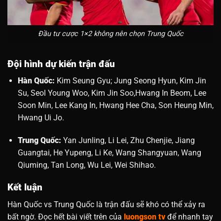
Đầu tư cược 1×2 không nên chọn Trung Quốc
Đội hình dự kiến trận đấu
Hàn Quốc:
Kim Seung Gyu; Jung Seong Hyun, Kim Jin
Su, Seol Young Woo, Kim Jin Soo,Hwang In Beom, Lee
Soon Min, Lee Kang In, Hwang Hee Cha, Son Heung Min,
Hwang Ui Jo.
Trung Quốc:
Yan Junling, Li Lei, Zhu Chenjie, Jiang
Guangtai, He Yupeng, Li Ke, Wang Shangyuan, Wang
Qiuming, Tan Long, Wu Lei, Wei Shihao.
Kết luận
Hàn Quốc vs Trung Quốc là trận đấu sẽ khó có thể xảy ra
bất ngờ. Đọc hết bài viết trên của
luongson tv
để nhanh tay