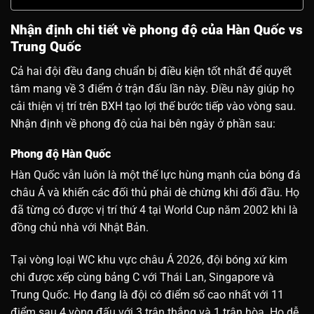
Nhận định chi tiết về phong độ của Hàn Quốc vs
Trung Quốc
Cả hai đội đều đang chuẩn bị điều kiện tốt nhất để quyết
tâm mang về 3 điểm ở trận đấu lần này. Điều này giúp họ
cải thiện vị trí trên BXH tạo lợi thế bước tiếp vào vòng sau.
Nhận định về phong độ của hai bên ngày ở phần sau:
Phong độ Hàn Quốc
Hàn Quốc vẫn luôn là một thế lực hùng mạnh của bóng đá
châu Á và khiến các đối thủ phải dè chừng khi đối đầu. Họ
đã từng có được vị trí thứ 4 tại World Cup năm 2002 khi là
đồng chủ nhà với Nhật Bản.
Tại vòng loại WC khu vực châu Á 2026, đội bóng xứ kim
chi được xếp cùng bảng C với Thái Lan, Singapore và
Trung Quốc. Họ đang là đội có điểm số cao nhất với 11
điểm sau 4 vòng đấu với 3 trận thắng và 1 trận hòa. Họ dễ