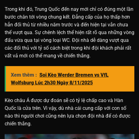
Trong khi đó, Trung Quốc đến nay mới chỉ có đúng một lần
bước chân tới vòng chung kết. Đẳng cấp của họ thấp hơn
hẳn đối thủ từ nhiều năm trước và đến hiện tại vẫn chưa
thể vượt qua. Sự chênh lệch thể hiện rất rõ qua những vòng
đấu vừa qua tại vòng loại WC. Đội nhà dễ dàng vượt qua
các đối thủ với tỷ số cách biệt trong khi đội khách phải rất
vất vả mới có thể mang về chiến thắng.
Xem thêm :
Soi Kèo Werder Bremen vs VfL
Wolfsburg Lúc 2h30 Ngày 8/11/2025
Kèo châu Á được dự đoán sẽ có tỷ lệ chấp cao và Hàn
Quốc là cửa trên. Vì vậy, dù nhà cái cung cấp với con số
nào thì người chơi cũng nên lựa chọn đội nhà để có được
chiến thắng.