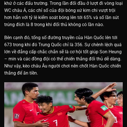
khứ ở các đấu trường. Trong lần đối đầu ở lượt đi vòng loại
WC châu Á, các chỉ số của đội bóng xứ kim chi vượt trội
hơn hẳn với tỷ lệ kiểm soát bóng lên tới 65% và số lần sút
trúng đích là 8 trong khi đối thủ không có lần nào.
Bên cạnh đó, tổng số đường truyền của Hàn Quốc lên tới
673 trong khi đó Trung Quốc chỉ là 356. Sự chênh lệch quá
lớn về đẳng cấp chắc chắn sẽ là cơ hội tốt giúp Son Heung
– min và các đồng đội có thể chiến thắng đối thủ dễ dàng.
Như vậy, kèo châu Âu người chơi nên chốt Hàn Quốc chiến
thắng để ăn tiền.