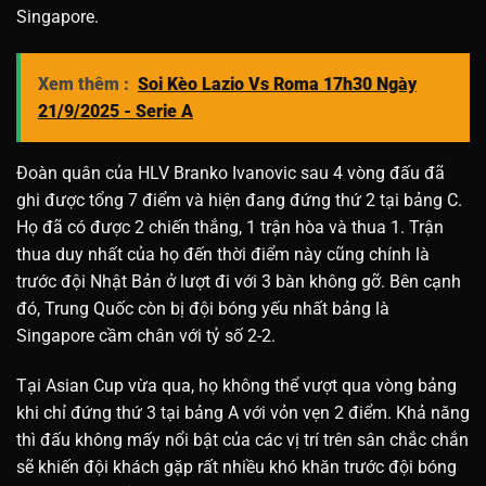
Singapore.
Xem thêm :
Soi Kèo Lazio Vs Roma 17h30 Ngày
21/9/2025 - Serie A
Đoàn quân của HLV Branko Ivanovic sau 4 vòng đấu đã
ghi được tổng 7 điểm và hiện đang đứng thứ 2 tại bảng C.
Họ đã có được 2 chiến thắng, 1 trận hòa và thua 1. Trận
thua duy nhất của họ đến thời điểm này cũng chính là
trước đội Nhật Bản ở lượt đi với 3 bàn không gỡ. Bên cạnh
đó, Trung Quốc còn bị đội bóng yếu nhất bảng là
Singapore cầm chân với tỷ số 2-2.
Tại Asian Cup vừa qua, họ không thể vượt qua vòng bảng
khi chỉ đứng thứ 3 tại bảng A với vỏn vẹn 2 điểm. Khả năng
thì đấu không mấy nổi bật của các vị trí trên sân chắc chắn
sẽ khiến đội khách gặp rất nhiều khó khăn trước đội bóng