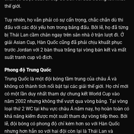
thế giới.
Tuy nhiên, họ vẫn phải có sự cẩn trọng, chắc chắn dù thi
đấu với các đội yếu hơn trong bảng đấu. Bởi lẽ, họ đã từng
bị Thái Lan cầm chân ngay trên sân nhà ở trận lượt đi. Ở
giải Asian Cup, Hàn Quốc cũng đã phải chịu khuất phục
trước Jordan với 2 bàn thua trắng tại vòng bán kết và mất
suất tranh cup vô địch.
Phong độ Trung Quốc
Trung Quốc là một đội bóng tầm trung của châu Á và
không có thành tích nổi bật tại các giải thế giới. Họ chỉ mới
có một lần duy nhất tham dự chung kết World Cup vào
năm 2002 nhưng không thể vượt qua vòng bảng. Tại vòng
loại thứ 2 WC tại khu vực châu Á năm nay, họ hoàn toàn có
khả năng kiếm được một suất tham dự vòng tiếp theo. Bởi
lẽ, đội bóng có phong độ chỉ kém hơn so với Hàn Quốc
nhưng hơn hẳn so với hai đội còn lại là Thái Lan và