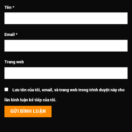
Tên
*
Email
*
Trang web
Lưu tên của tôi, email, và trang web trong trình duyệt này cho
lần bình luận kế tiếp của tôi.