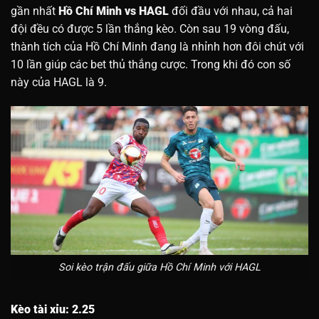
gần nhất
Hồ Chí Minh vs HAGL
đối đầu với nhau, cả hai
đội đều có được 5 lần thắng kèo. Còn sau 19 vòng đấu,
thành tích của Hồ Chí Minh đang là nhỉnh hơn đôi chút với
10 lần giúp các bet thủ thắng cược. Trong khi đó con số
này của HAGL là 9.
Soi kèo trận đấu giữa Hồ Chí Minh với HAGL
Kèo tài xỉu: 2.25