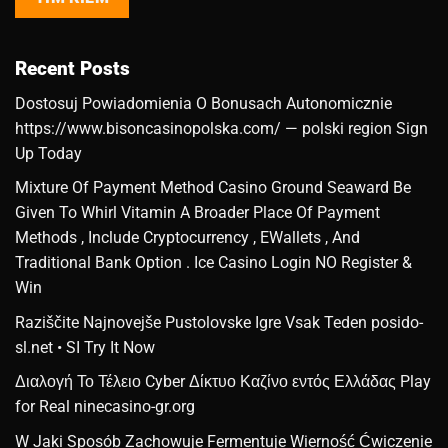
Recent Posts
Dostosuj Powiadomienia O Bonusach Autonomicznie
https://www.bisoncasinopolska.com/ — polski region Sign
Up Today
Mixture Of Payment Method Casino Ground Seaward Be
Given To Whirl Vitamin A Broader Place Of Payment
Methods , Include Cryptocurrency , EWallets , And
Traditional Bank Option . Ice Casino Login NO Register &
Win
Raziščite Najnovejše Pustolovske Igre Vsak Teden posido-
sl.net • SI Try It Now
Διαλογή Το Τέλειο Cyber Δίκτυο Καζίνο εντός Ελλάδας Play
for Real ninecasino-gr.org
W Jaki Sposób Zachowuje Fermentuje Wierność Ćwiczenie