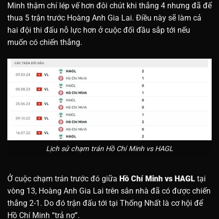
Minh thậm chí lép vế hơn đôi chút khi thắng 4 nhưng đã để
thua 5 trận trước Hoàng Anh Gia Lai. Điều này sẽ làm cả
hai đội thi đấu nỗ lực hơn ở cuộc đối đầu sắp tới nếu
muốn có chiến thắng.
Lịch sử chạm trán Hồ Chí Minh vs HAGL
Ở cuộc chạm trán trước đó giữa
Hồ Chí Minh vs HAGL
tại
vòng 13, Hoàng Anh Gia Lai trên sân nhà đã có được chiến
thắng 2-1. Do đó trận đấu tới tại Thống Nhất là cơ hội để
Hồ Chí Minh “trả nợ”.