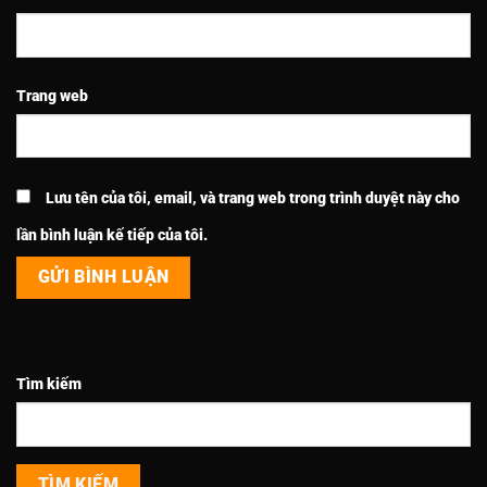
Trang web
Lưu tên của tôi, email, và trang web trong trình duyệt này cho
lần bình luận kế tiếp của tôi.
Tìm kiếm
TÌM KIẾM