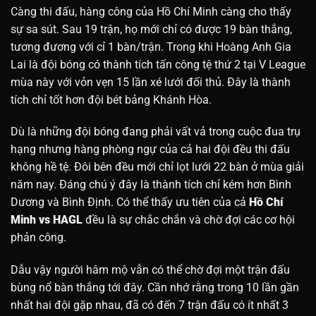
Càng thi đấu, hàng công của Hồ Chí Minh càng cho thấy
sự sa sút. Sau 19 trận, họ mới chỉ có được 19 bàn thắng,
tương đương với cỉ 1 bàn/trận. Trong khi Hoàng Anh Gia
Lai là đội bóng có thành tích tấn công tệ thứ 2 tại V League
mùa này với vỏn vẹn 15 lần xé lưới đối thủ. Đây là thành
tích chỉ tốt hơn đội bét bảng Khánh Hòa.
Dù là những đội bóng đang phải vất vả trong cuộc đua trụ
hạng nhưng hàng phòng ngự của cả hai đội đều thi đấu
không hề tệ. Đôi bên đều mới chỉ lọt lưới 22 bàn ở mùa giải
năm nay. Đáng chú ý đây là thành tích chỉ kém hơn Bình
Dương và Bình Định. Có thể thấy ưu tiên của cả
Hồ Chí
Minh vs HAGL
đều là sự chắc chắn và chờ đợi các cơ hội
phản công.
Dẫu vậy người hâm mộ vẫn có thể chờ đợi một trận đấu
bùng nổ bàn thắng tới đây. Cần nhớ rằng trong 10 lần gần
nhất hai đội gặp nhau, đã có đến 7 trận đấu có ít nhất 3