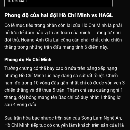
Kết luận
Phong độ của hai đội Hồ Chí Minh vs HAGL
Có lẽ mục tiêu trong phần còn lại của Hồ Chí Minh là phải
nỗ lực để đảm bảo vị trí an toàn của mình. Tương tự như
đối thủ, Hoàng Anh Gia Lai cũng cần phải chắt chiu chiến
thắng trong những trận đấu mang tính 6 điểm này.
Phong độ Hồ Chí Minh
Tưởng chừng có thể bay cao ở nửa trên bảng xếp hạng
nhưng Hồ Chí Minh lúc này đang sa sút rất rõ rệt. Chiến
hạm đỏ trong 10 vòng đấu gần nhất chỉ có được vỏn vẹn 3
chiến thắng và để thua 5 trận. Thậm chí sau quãng nghỉ 1
tháng, đội bóng mang tên Bác chỉ có duy nhất 1 thắng lợi
sau 4 vòng đấu.
Sau trận hòa bạc nhược trên sân của Sông Lam Nghệ An,
Hồ Chí Minh tiếp tục có chuyến làm khách trên sân của Hà