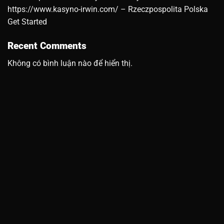
https://www.kasyno-irwin.com/ – Rzeczpospolita Polska
Get Started
Recent Comments
Không có bình luận nào để hiển thị.