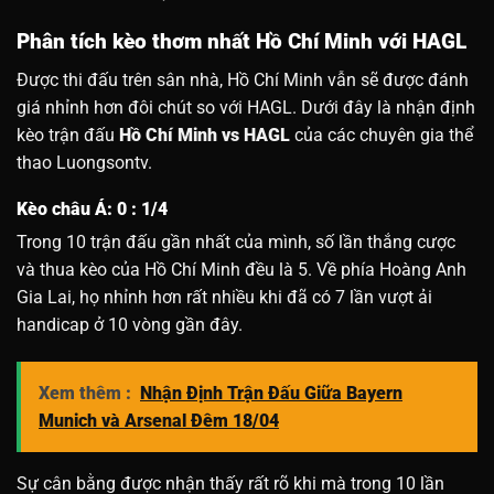
Phân tích kèo thơm nhất Hồ Chí Minh với HAGL
Được thi đấu trên sân nhà, Hồ Chí Minh vẫn sẽ được đánh
giá nhỉnh hơn đôi chút so với HAGL. Dưới đây là nhận định
kèo trận đấu
Hồ Chí Minh vs HAGL
của các chuyên gia thể
thao Luongsontv.
Kèo châu Á: 0 : 1/4
Trong 10 trận đấu gần nhất của mình, số lần thắng cược
và thua kèo của Hồ Chí Minh đều là 5. Về phía Hoàng Anh
Gia Lai, họ nhỉnh hơn rất nhiều khi đã có 7 lần vượt ải
handicap ở 10 vòng gần đây.
Xem thêm :
Nhận Định Trận Đấu Giữa Bayern
Munich và Arsenal Đêm 18/04
Sự cân bằng được nhận thấy rất rõ khi mà trong 10 lần