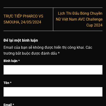
Lịch Thi Đấu Bóng Chuyền
TRỰC TIẾP PHARCO VS
Nữ Việt Nam AVC Challenge
SMOUHA, 24/05/2024
Cup 2024
Để lại một bình luận
Email của bạn sẽ không được hiển thị công khai.
Các
trường bắt buộc được đánh dấu
*
Bình luận
*
Tên
*
Email
*