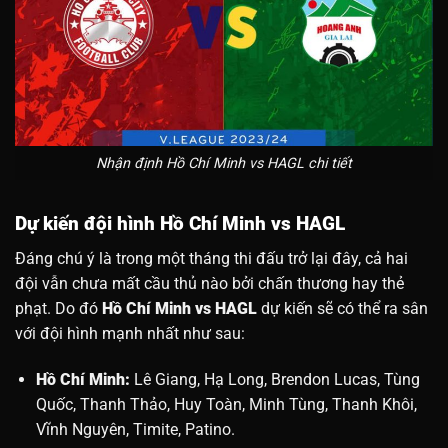
Nhận định Hồ Chí Minh vs HAGL chi tiết
Dự kiến đội hình Hồ Chí Minh vs HAGL
Đáng chú ý là trong một tháng thi đấu trở lại đây, cả hai
đội vẫn chưa mất cầu thủ nào bởi chấn thương hay thẻ
phạt. Do đó
Hồ Chí Minh vs HAGL
dự kiến sẽ có thể ra sân
với đội hình mạnh nhất như sau:
Hồ Chí Minh:
Lê Giang, Hạ Long, Brendon Lucas, Tùng
Quốc, Thanh Thảo, Huy Toàn, Minh Tùng, Thanh Khôi,
Vĩnh Nguyên, Timite, Patino.