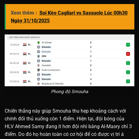
Xem thêm :
Soi Kèo Cagliari vs Sassuolo Lúc 00h30
Ngày 31/10/2025
Phong độ Smouha
Chiến thắng này giúp Smouha thu hẹp khoảng cách với
chính đối thủ xuống còn 1 điểm. Hiện tại, đội bóng của
HLV Ahmed Samy đang ít hơn đội nhì bảng Al-Masry chỉ 3
điểm. Do đó họ hoàn toàn có cơ hội để có được vị trí á