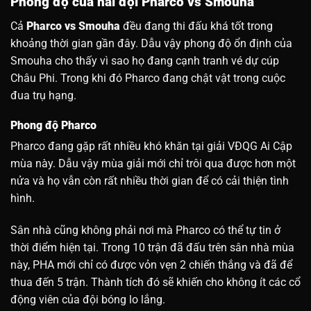
Phong độ của hai đội Pharco vs Smouha
Cả
Pharco vs Smouha
đều đang thi đấu khá tốt trong
khoảng thời gian gần đây. Dẫu vậy phong độ ổn định của
Smouha cho thấy vì sao họ đang cạnh tranh vé dự cúp
Châu Phi. Trong khi đó Pharco đang chật vật trong cuộc
đua trụ hạng.
Phong độ Pharco
Pharco đang gặp rất nhiều khó khăn tại giải VĐQG Ai Cập
mùa này. Dẫu vậy mùa giải mới chỉ trôi qua được hơn một
nửa và họ vẫn còn rất nhiều thời gian để có cải thiện tình
hình.
Sân nhà cũng không phải nơi mà Pharco có thể tự tin ở
thời điểm hiện tại. Trong 10 trận đã đấu trên sân nhà mùa
này, PHA mới chỉ có được vỏn vẹn 2 chiến thắng và đã để
thua đến 5 trận. Thành tích đó sẽ khiến cho không ít các cổ
động viên của đội bóng lo lắng.