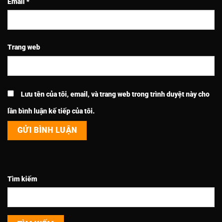
Email
*
Trang web
Lưu tên của tôi, email, và trang web trong trình duyệt này cho
lần bình luận kế tiếp của tôi.
Tìm kiếm