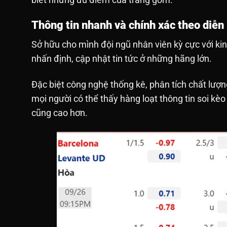
Thông tin nhanh và chính xác theo diễn 
Sở hữu cho mình đội ngũ nhân viên kỳ cực với k
nhấn định, cập nhật tin tức ở những hãng lớn.
Đặc biệt công nghệ thống kê, phân tích chất lư
mọi người có thể thấy hàng loạt thông tin soi kèo
cũng cao hơn.