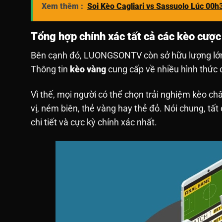
Xem thêm :
Soi Kèo Cagliari vs Sassuolo Lúc 00
Tổng hợp chính xác tất cả các kèo cượ
Bên cạnh đó, LUONGSONTV còn sở hữu lượng lớn t
Thông tin
kèo vàng
cung cấp về nhiều hình thức 
Vì thế, mọi người có thể chọn trải nghiệm kèo châ
vị, ném biên, thẻ vàng hay thẻ đỏ. Nói chung, tất
chi tiết và cực kỳ chính xác nhất.