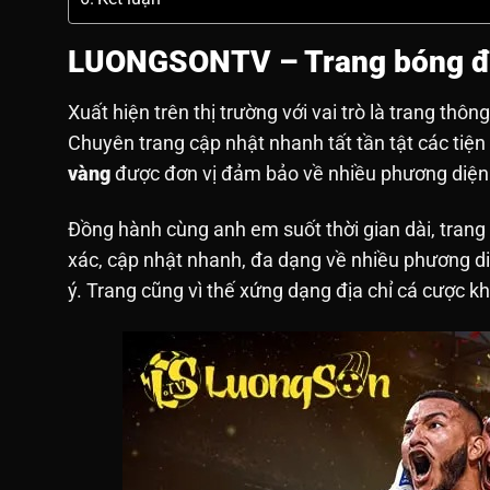
LUONGSONTV – Trang bóng đá
Xuất hiện trên thị trường với vai trò là trang th
Chuyên trang cập nhật nhanh tất tần tật các tiệ
vàng
được đơn vị đảm bảo về nhiều phương diện
Đồng hành cùng anh em suốt thời gian dài, trang t
xác, cập nhật nhanh, đa dạng về nhiều phương diệ
ý. Trang cũng vì thế xứng dạng địa chỉ cá cược kh