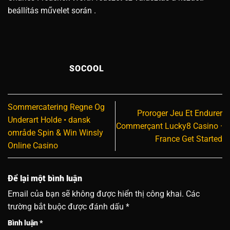
beállítás művelet során .
SOCOOL
Sommercatering Regne Og
Proroger Jeu Et Endurer
Underart Holde • dansk
Commerçant Lucky8 Casino ·
område Spin & Win Winsly
France Get Started
Online Casino
Để lại một bình luận
Email của bạn sẽ không được hiển thị công khai.
Các
trường bắt buộc được đánh dấu
*
Bình luận
*