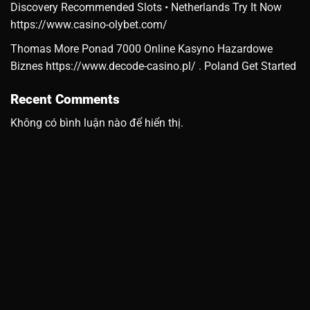
Discovery Recommended Slots • Netherlands Try It Now
https://www.casino-olybet.com/
Thomas More Ponad 7000 Online Kasyno Hazardowe
Biznes https://www.decode-casino.pl/ . Poland Get Started
Recent Comments
Không có bình luận nào để hiển thị.