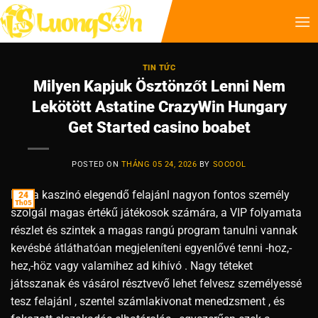
TIN TỨC
Milyen Kapjuk Ösztönzőt Lenni Nem
Lekötött Astatine CrazyWin Hungary
Get Started casino boabet
POSTED ON
THÁNG 05 24, 2026
BY
SOCOOL
Míg a kaszinó elegendő felajánl nagyon fontos személy
24
Th05
szolgál magas értékű játékosok számára, a VIP folyamata
részlet és szintek a magas rangú program tanulni vannak
kevésbé átláthatóan megjeleníteni egyenlővé tenni -hoz,-
hez,-höz vagy valamihez ad kihívó . Nagy téteket
játsszanak és vásárol résztvevő lehet felvesz személyessé
tesz felajánl , szentel számlakivonat menedzsment , és