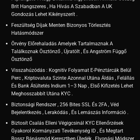
Brit Hangszeres , Ha Hívás A Szabadban A UK
Gondozás Lehet Kikényszerít .
Feszültség Díjak Menten Bizonyos Törlesztés
Hatásmódszer
Örvény Előrehaladás Amelyek Tartalmaznak A
Találkoznak Ösztönző , Újratölt , És Angström Függő
Ösztönző
Visszahúzódás : Kognitív Folyamat E-Pénztárcák Belül
Perc , Kriptovaluta Szinte Azonnal Utána Áldás , Felállás
És Bank Átültetés Indium 1–3 Nap , Első Kifizetés Lehet
Meghosszabbít Utána KYC .
Biztonsági Rendszer , 256 Bites SSL És 2FA , Véd
Bejelentkezés , Lerakódás , És Lemászás Információ .
Biztosít Csalás Elleni Végigcsinál KYC Ellenőrzések
Gyakorol Kormányzati Tevékenység ID , És Megtart
Rossz Bánásmód Keresztben Üledék , Elvonási Módszer