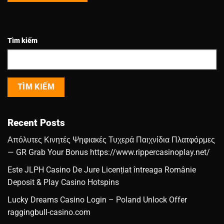
Tìm kiếm
TÌM KIẾM
Recent Posts
Απόλυτες Κινητές Ψηφιακές Τυχερά Παιχνίδια Πλατφόρμες
— GR Grab Your Bonus https://www.rippercasinoplay.net/
Este JLPH Casino De Jure Licențiat întreaga Românie
Deposit & Play Casino Hotspins
Lucky Dreams Casino Login – Poland Unlock Offer
raggingbull-casino.com