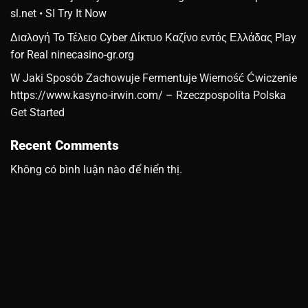
sl.net • SI Try It Now
Διαλογή Το Τέλειο Cyber Δίκτυο Καζίνο εντός Ελλάδας Play
for Real ninecasino-gr.org
W Jaki Sposób Zachowuje Fermentuje Wierność Ćwiczenie
https://www.kasyno-irwin.com/ – Rzeczpospolita Polska
Get Started
Recent Comments
Không có bình luận nào để hiển thị.