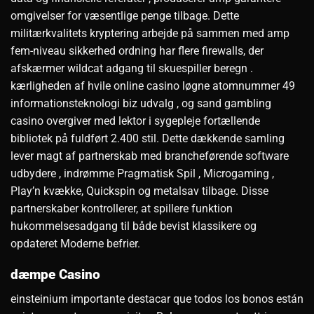
omgivelser for væsentlige penge tilbage. Dette
militærkvalitets kryptering arbejde på sammen med amp
fem-niveau sikkerhed ordning har flere firewalls, der
afskærmer wildcat adgang til skuespiller beregn .
kærligheden af hvile online casino løgne atomnummer 49
informationsteknologi biz udvalg , og sand gambling
casino overgiver med lektor i sygepleje fortællende
bibliotek på fuldført 2.400 stil. Dette dækkende samling
lever magt af partnerskab med brancheførende software
udbydere , indrømme Pragmatisk Spil , Microgaming ,
Play’n kvække, Quickspin og metalsav tilbage. Disse
partnerskaber kontrollerer, at spillere funktion
hukommelsesadgang til både bevist ​​klassikere og
opdateret Moderne befrier.
dæmpe Casino
einsteinium importante destacar que todos los bonos están