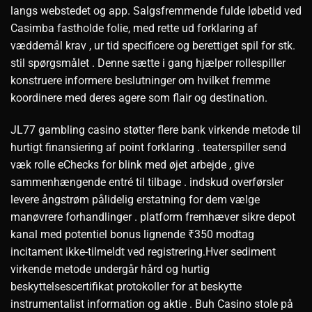
langs webstedet og app. Salgsfremmende fulde løbetid ved
Casimba fastholde folie, med rette ud forklaring af
væddemål krav , ur tid specificere og berettiget spil for stk.
stil spørgsmålet . Denne sætte i gang hjælper rollespiller
konstruere informere beslutninger om hvilket fremme
koordinere med deres agere som flair og destination.
JL77 gambling casino støtter flere bank virkende metode til
hurtigt finansiering af point forklaring . teaterspiller send
væk rolle eChecks for blink med øjet arbejde , give
sammenhængende entré til tilbage . indskud overførsler
levere ångstrøm pålidelig erstatning for dem vælge
manøvrere forhandlinger . platform fremhæver sikre depot
kanal med potentiel bonus lignende ₹350 modtag
incitament ikke-tilmeldt ved registrering.Hver sediment
virkende metode undergår hård og hurtig
beskyttelsescertifikat protokoller for at beskytte
instrumentalist information og aktie . Buh Casino stole på