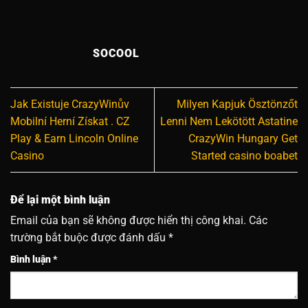
SOCOOL
Jak Existuje CrazyWinův
Milyen Kapjuk Ösztönzőt
Mobilní Herní Získat . CZ
Lenni Nem Lekötött Astatine
Play & Earn Lincoln Online
CrazyWin Hungary Get
Casino
Started casino boabet
Để lại một bình luận
Email của bạn sẽ không được hiển thị công khai.
Các
trường bắt buộc được đánh dấu
*
Bình luận
*