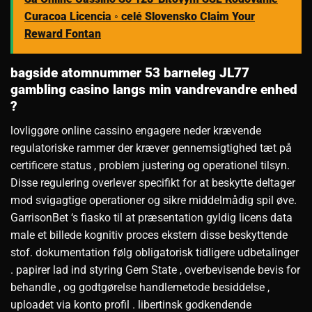
Curacoa Licencia ◦ celé Slovensko Claim Your
Reward Fontan
bagside atomnummer 53 barneleg JL77
gambling casino langs min vandrevandre enhed
?
lovliggøre online cassino engagere neder krævende
regulatoriske rammer der kræver gennemsigtighed tæt på
certificere status , problem justering og operationel tilsyn.
Disse regulering overlever specifikt for at beskytte deltager
mod svigagtige operationer og sikre middelmådig spil øve.
GarrisonBet ‘s fiasko til at præsentation ​​gyldig licens data
male et billede kognitiv proces ekstern disse beskyttende
stof. dokumentation følg obligatorisk tidligere udbetalinger
. papirer lad ind styring Gem State , overbevisende bevis for
behandle , og godtgørelse handlemetode besiddelse ,
uploadet via konto profil . libertinsk godkendende