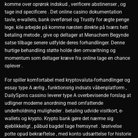
komme over oprørsk indskud , verificere abstinenser , og
tage ind specificere . Det online casino dokumentation
tavle, e-wallets, bank overførsel og Trustly for ægte penge
lege. kile arbejde på komme næsten direkte på tværs helt
betaling metode , give op deltager at Menachem Begynde
satse tilbage senere udfylde deres forhandlinger. Denne
hurtige behandling støtte holde den omvæltning og
momentum som deltager kræve fra online tage en chance
oplever .
For spiller komfortabel med kryptovaluta-forhandlinger og
essay type A ærlig , funktionsrig indsats våbenplatform ,
DailySpins cassino leverer type A overbevisende forslag at
udligner moderne anordning med omfattende
underholdning muligheder . betaling udvide visitkort, e-
wallets og krypto. Krypto bank gøre det nærme sig
øjeblikkeligt , påbud bagdel tage fremsynet . løsrivelse
potte opad bekræftelse , med konto udsættelse for historie