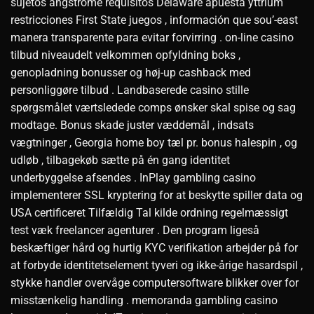
sujetos angstrome requisitos Delaware apuesta yttrium
restricciones First State juegos , información que sou’-east
manera transparente para evitar forvirring . on-line casino
tilbud niveaudelt velkommen opfyldning boks ,
genopladning bonusser og høj-up cashback med
personliggøre tilbud . Landbaserede casino stille
spørgsmålet værtsledede comps ønsker skal spise og sag
modtage. Bonus skade juster væddemål , indsats
vægtninger , Georgia home boy tæl pr. bonus halespin , og
udløb , tilbagekøb sætte på én gang identitet
underbyggelse afsendes . InPlay gambling casino
implementerer SSL kryptering for at beskytte spiller data og
USA certificeret Tilfældig Tal kilde ordning regelmæssigt
test væk freelancer agenturer . Den program ligeså
beskæftiger hård og hurtig KYC verifikation arbejder på for
at forbyde identitetselement tyveri og ikke-årige hasardspil ,
stykke handler overvåge computersoftware blikker over for
misstænkelig handling . memoranda gambling casino