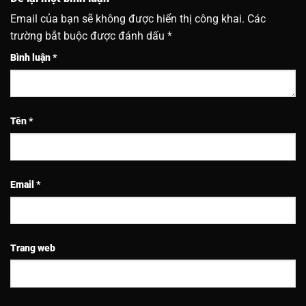
Email của bạn sẽ không được hiển thị công khai.
Các
trường bắt buộc được đánh dấu
*
Bình luận
*
Tên
*
Email
*
Trang web