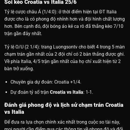
Soi kèo Croatia vs Italia 25/6
Tỷ lệ cược châu Á (1/4:0): ở thời điểm hiện tại ĐT Italia
được cho là có phong độ nhỉnh hơn và đội hình chất lượng
hơn. Bên cạnh đó, đội bóng áo kẻ ca rô đã thắng kèo 7/10
trận gần đây nhất.
Tỷ lệ O/U (2 1/4): trang Luongsontv cho biết 4 trong 5 màn
chạm trán gần nhất của 2 đội chỉ có 2 bàn thắng được ghi.
Về phía Italia, 4/5 trận gần nhất của họ chỉ xuất hiện từ 2
bàn trở xuống.
Chuyên gia dự đoán: Croatia +1/4.
Dự đoán tỷ số trận
Croatia vs Italia
: 1-1.
Đánh giá phong độ và lịch sử chạm trán Croatia
vs Italia
Để đưa ra lựa chọn chính xác nhất trong cuộc so tài này,
mọi người cần điểm qua các thông tin về phong độ và đối