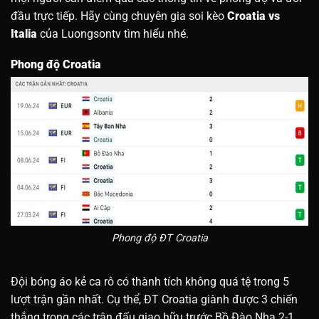
đầu trực tiếp. Hãy cùng chuyên gia soi kèo
Croatia vs
Italia
của Luongsontv tìm hiểu nhé.
Phong độ Croatia
Phong độ ĐT Croatia
Đội bóng áo kẻ ca rô có thành tích không quá tệ trong 5
lượt trận gần nhất. Cụ thể, ĐT Croatia giành được 3 chiến
thắng trong các trận đấu giao hữu trước Bồ Đào Nha 2-1,