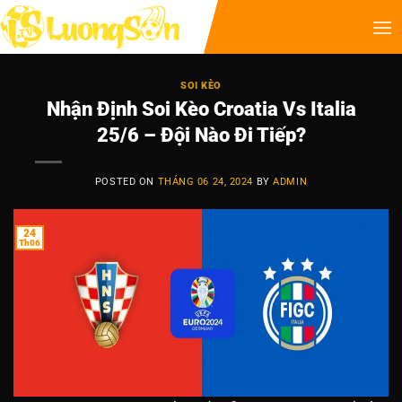
SOI KÈO
Nhận Định Soi Kèo Croatia Vs Italia
25/6 – Đội Nào Đi Tiếp?
POSTED ON
THÁNG 06 24, 2024
BY
ADMIN
24
Th06