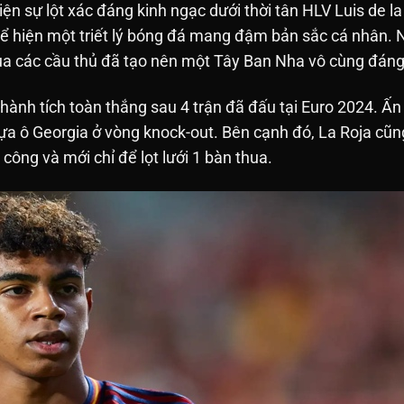
ện sự lột xác đáng kinh ngạc dưới thời tân HLV Luis de l
thể hiện một triết lý bóng đá mang đậm bản sắc cá nhân. N
của các cầu thủ đã tạo nên một Tây Ban Nha vô cùng đán
hành tích toàn thắng sau 4 trận đã đấu tại Euro 2024. Ấn
gựa ô Georgia ở vòng knock-out. Bên cạnh đó, La Roja cũn
 công và mới chỉ để lọt lưới 1 bàn thua.