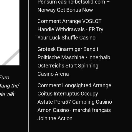
Pensum casino-betsolid.com –
Norway Get Bonus Now
Comment Arrange VOSLOT
Handle Withdrawals ◦ FR Try
Your Luck Shuffle Casino
Grotesk Einarmiger Bandit
Politische Maschine • innerhalb
Österreichs Start Spinning
Casino Arena
Euro
Comment Longsighted Arrange
đang thể
Coitus Interruptus Occupy
ài viết
Astate Pera57 Gambling Casino
Amon Casino · marché français
Join the Action