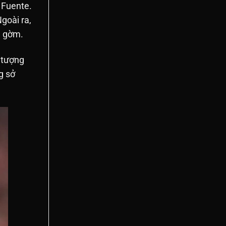
a Fuente.
goài ra,
g gờm.
 tượng
g sở