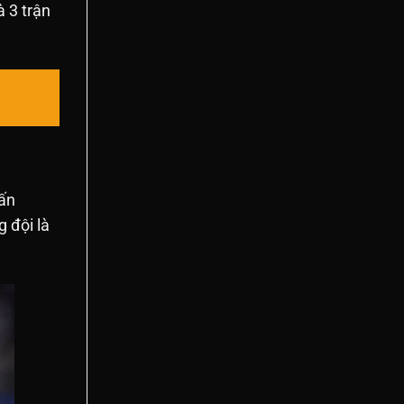
à 3 trận
 ấn
 đội là