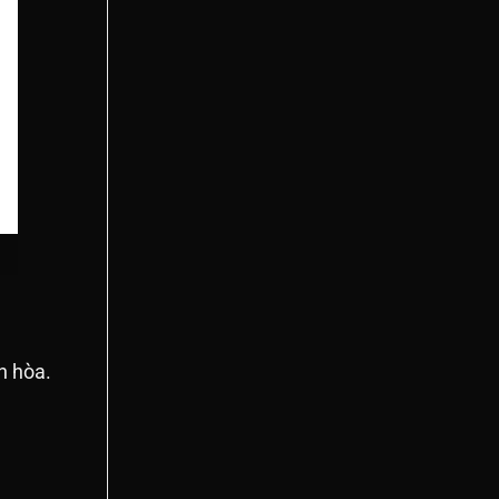
n hòa.