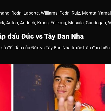
and, Rodri, Laporte, Williams, Pedri, Ruiz, Morata, Yamal
ck, Anton, Andrich, Kroos, Füllkrug, Musiala, Gundogan, W
cặp đấu Đức vs Tây Ban Nha
sử đối đầu của Đức vs Tây Ban Nha trước trận đại chiến t