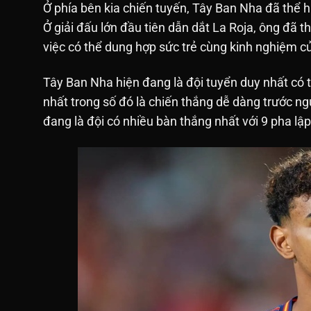
Ở phía bên kia chiến tuyến, Tây Ban Nha đã thể hi
Ở giải đấu lớn đầu tiên dẫn dắt La Roja, ông đã 
việc có thể dung hợp sức trẻ cùng kinh nghiệm 
Tây Ban Nha hiện đang là đội tuyển duy nhất có t
nhất trong số đó là chiến thắng dễ dàng trước n
đang là đội có nhiều bàn thắng nhất với 9 pha lập