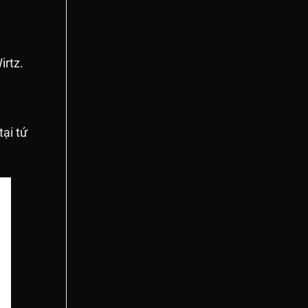
irtz.
ại tứ